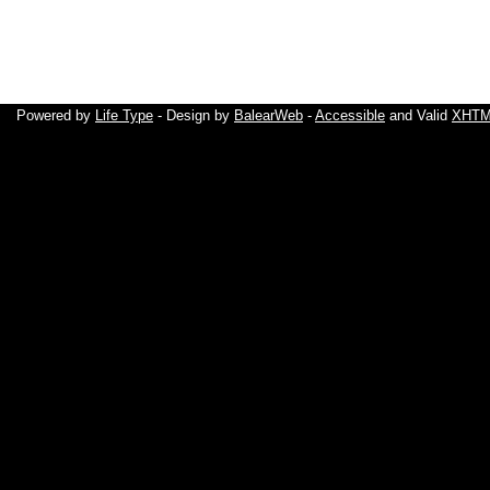
Powered by
Life Type
- Design by
BalearWeb
-
Accessible
and Valid
XHTML