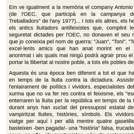
Em ve igualment a la memòria el company Antonio 
(de l'OEC, que participà en la campanya d
Treballadors" de l'any 1977)... I tots els altres, els 
els antics lluitadors antifeixistes que, complint
seguretat dictades per l'OEC, no donaven el seu n
que jo coneixia pel nom de guerra: "Juan", "Toni", "T
excel·lents amics que han anat morint en el 
anonimat i als quals mai ningú podrà agrair prou el
portar la llibertat al nostre poble, a tots els pobles de 
Aquesta és una època ben diferent a tot el que h
en temps de la lluita contra la dictadura. Assist
l'enlairament de polítics i vividors, especialistes 
xurma que no va fer res contra el feixisme, els "e
enterraren la lluita per la república en temps de la 
durant anys han xuclat del pressupost estatal de
vampiritzat lluites, històries, símbols. Els vivid
viatge per aquí i per allà mentre quatre gasetille
basteixen -ben pagada!- una "història" falsa, trucad