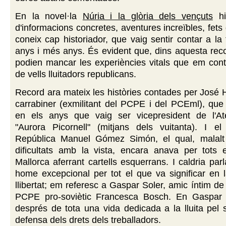
En la novel·la
Núria i la glòria dels vençuts
hi
d'informacions concretes, aventures increïbles, fets
coneix cap historiador, que vaig sentir contar a la 
anys i més anys. És evident que, dins aquesta rec
podien mancar les experiències vitals que em con
de vells lluitadors republicans.
Record ara mateix les històries contades per José
carrabiner (exmilitant del PCPE i del PCEml), que
en els anys que vaig ser vicepresident de l'A
"Aurora Picornell" (mitjans dels vuitanta). I el
República Manuel Gómez Simón, el qual, malalt
dificultats amb la vista, encara anava per tots 
Mallorca aferrant cartells esquerrans. I caldria par
home excepcional per tot el que va significar en la
llibertat; em referesc a Gaspar Soler, amic íntim de 
PCPE pro-soviètic Francesca Bosch. En Gaspar 
després de tota una vida dedicada a la lluita pel 
defensa dels drets dels treballadors.