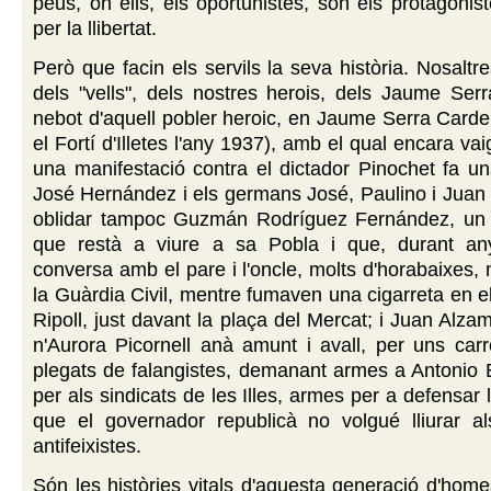
peus, on ells, els oportunistes, són els protagonist
per la llibertat.
Però que facin els servils la seva història. Nosaltr
dels "vells", dels nostres herois, dels Jaume Ser
nebot d'aquell pobler heroic, en Jaume Serra Cardell
el Fortí d'Illetes l'any 1937), amb el qual encara vai
una manifestació contra el dictador Pinochet fa un
José Hernández i els germans José, Paulino i Juan
oblidar tampoc Guzmán Rodríguez Fernández, un l
que restà a viure a sa Pobla i que, durant an
conversa amb el pare i l'oncle, molts d'horabaixes, 
la Guàrdia Civil, mentre fumaven una cigarreta en el
Ripoll, just davant la plaça del Mercat; i Juan Alz
n'Aurora Picornell anà amunt i avall, per uns car
plegats de falangistes, demanant armes a Antonio 
per als sindicats de les Illes, armes per a defensar 
que el governador republicà no volgué lliurar als
antifeixistes.
Són les històries vitals d'aquesta generació d'hom