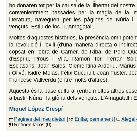
ho donaren tot per la causa de la llibertat del nostre
convenientment passades per la màgia de la im
literatura, naveguen per les pàgines de
Núria i 
vençuts
,
Estiu de foc
i
L'Amagatal
l.
Moltes d'aquestes històries, la presència omnipotent
la revolució i l'exili (d'una manera directa o indirec
copsat en l'obra de Carner, de Riba, de Pere Quar
d'Espriu, Prous i Vila, Ramon Tor, Ferran Solde
Esclasans, Joan Sales, Clementina Arderiu, Màrius
i Olivé, Isidre Molas, Fèlix Cucurull, Joan Fuster, J
Francesc Vallverdu (entre molts d'altres).
Aquesta és la base cultural (entre moltes altres cos
a bastir
Núria i la glòria dels vençuts
,
L'Amagatall
i
E
Miquel López Crespí
Pàgines del meu dietari
|
Enllaç permanent
|
Afegei
Retroenllaços (0)