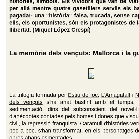
històries, símbols. Els vividors que van de viat
per allà mentre quatre gasetillers servils els b
pagada!- una "història" falsa, trucada, sense ca
ells, els oportunistes, són els protagonistes de la
llibertat. (Miquel López Crespí)
La memòria dels vençuts: Mallorca i la gu
La trilogia formada per
Estiu de foc
,
L'Amagatall
i
N
dels vençuts
s'ha anat bastint amb el temps, 
sedimentació, dins del subconscient del novel·list
d'anècdotes contades pels homes i dones que visqu
civil, la repressió franquista. Caramull d'històries ve
poc a poc, s'han transformat, en els personatges de
obres abans esmentades.