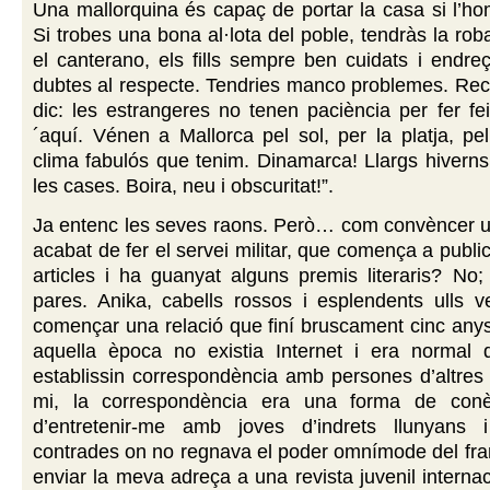
Una mallorquina és capaç de portar la casa si l’hom
Si trobes una bona al·lota del poble, tendràs la ro
el canterano, els fills sempre ben cuidats i endre
dubtes al respecte. Tendries manco problemes. Rec
dic: les estrangeres no tenen paciència per fer f
´aquí. Vénen a Mallorca pel sol, per la platja, pel
clima fabulós que tenim. Dinamarca! Llargs hiverns a
les cases. Boira, neu i obscuritat!”.
Ja entenc les seves raons. Però… com convèncer u
acabat de fer el servei militar, que comença a publi
articles i ha guanyat alguns premis literaris? No;
pares. Anika, cabells rossos i esplendents ulls 
començar una relació que finí bruscament cinc any
aquella època no existia Internet i era normal 
establissin correspondència amb persones d’altres
mi, la correspondència era una forma de conè
d’entretenir-me amb joves d’indrets llunyans 
contrades on no regnava el poder omnímode del fra
enviar la meva adreça a una revista juvenil internac