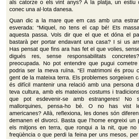
als catorze o els vint anys? A la platja, un estiu 
conec una al·lota danesa.
Quan dic a la mare que em cas amb una estran
esverada: “Miquel, no tens el cap bé! Ets massa
aquesta passa. Vols dir que el que et dóna el par
bastarà per portar endavant una casa? I si us arri
Has pensat que fins ara has fet el que volies, sens
digués res, sense responsabilitats concrete
preocupada. No pot entendre que pugui cometre
podria ser la meva ruïna. “El matrimoni és prou 
gent de la mateixa terra. Els problemes sorgeixen ca
és difícil mantenir una relació amb una persona d
teva cultura, amb els mateixos costums i tradicio
que pot esdevenir-se amb estrangeres! No 
mallorquines, pensa-ho bé. O no has vist les
americanes? Allà, reflexiona, les dones són diferen
demanen el divorci. Basta que l’home engreixi un 
els mitjons en terra, que ronqui a la nit, que no
freqüència o que perdi la feina per uns mesos, per