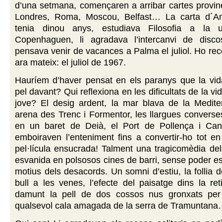
d’una setmana, començaren a arribar cartes provin
Londres, Roma, Moscou, Belfast… La carta d´An
tenia dinou anys, estudiava Filosofia a la un
Copenhaguen, li agradava l’intercanvi de disco
pensava venir de vacances a Palma el juliol. Ho rec
ara mateix: el juliol de 1967.
Hauríem d’haver pensat en els paranys que la vid
pel davant? Qui reflexiona en les dificultats de la v
jove? El desig ardent, la mar blava de la Mediter
arena des Trenc i Formentor, les llargues converses
en un baret de Deià, el Port de Pollença i Can
emboiraven l’enteniment fins a convertir-ho tot e
pel·lícula ensucrada! Talment una tragicomèdia del
esvanida en polsosos cines de barri, sense poder es
motius dels desacords. Un somni d’estiu, la follia 
bull a les venes, l’efecte del paisatge dins la ret
damunt la pell de dos cossos nus gronxats per
qualsevol cala amagada de la serra de Tramuntan