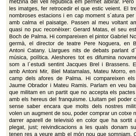
metzina del vell republicà em permet albirar. Però
les imatges, fer retrocedir el que estic veient. El 
nombroses estacions i en cap moment s´atura per 
amb calma el paisatge. Passen al meu voltant am
quasi no puc reconèixer: Gerard Matas, el seu est
Boch de Palma. Hi compareixen el pintor Gabriel No
germà, el director de teatre Pere Noguera, en 
Antoni Catany. Llargues nits de debats parlant d´ar
música, política. Aleshores tot es difumina novam
som a l´estudi sentint Jacques Brel i Brassens. E
amb Antoni Mir, Biel Matamalas, Mateu Morro, e
camp dels afores de Palma. Hi compareixen els
Jaume Obrador i Mateu Ramis. Parlam en veu ba
que militam en un partit que no accepta els pactes
amb els hereus del franquisme. Lluitam pel poder o
sense saber encara que molts dels nostres milit
volen un augment de sou, poder comprar un cotxe n
darrer aparell de televisió en color que ha sortit 
plegat, just; reivindicacions a les quals donam s
tenen res a veure amb el món nou que somniam. 