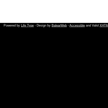
Powered by
Life Type
- Design by
BalearWeb
-
Accessible
and Valid
XHTML