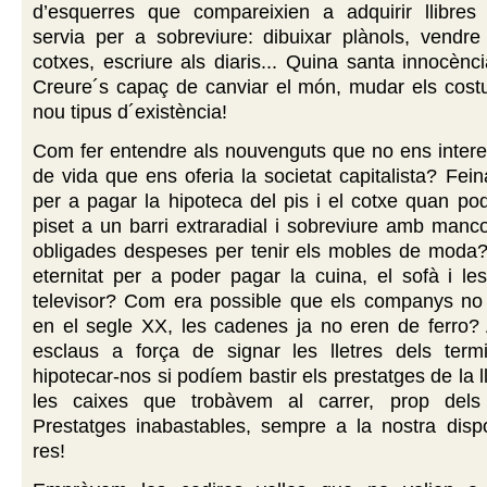
d’esquerres que compareixien a adquirir llibres p
servia per a sobreviure: dibuixar plànols, vendre l
cotxes, escriure als diaris... Quina santa innocènci
Creure´s capaç de canviar el món, mudar els costu
nou tipus d´existència!
Com fer entendre als nouvenguts que no ens intere
de vida que ens oferia la societat capitalista? Fein
per a pagar la hipoteca del pis i el cotxe quan po
piset a un barri extraradial i sobreviure amb manco
obligades despeses per tenir els mobles de moda
eternitat per a poder pagar la cuina, el sofà i le
televisor? Com era possible que els companys no 
en el segle XX, les cadenes ja no eren de ferro? 
esclaus a força de signar les lletres dels term
hipotecar-nos si podíem bastir els prestatges de la ll
les caixes que trobàvem al carrer, prop dels 
Prestatges inabastables, sempre a la nostra dispo
res!