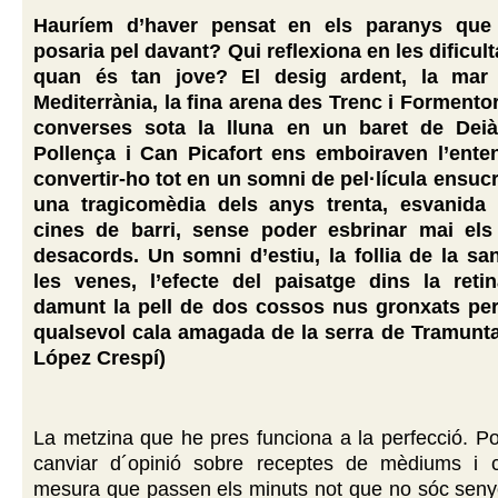
Hauríem d’haver pensat en els paranys que
posaria pel davant? Qui reflexiona en les dificult
quan és tan jove? El desig ardent, la mar
Mediterrània, la fina arena des Trenc i Formentor
converses sota la lluna en un baret de Deià
Pollença i Can Picafort ens emboiraven l’ente
convertir-ho tot en un somni de pel·lícula ensuc
una tragicomèdia dels anys trenta, esvanida
cines de barri, sense poder esbrinar mai els
desacords. Un somni d’estiu, la follia de la sa
les venes, l’efecte del paisatge dins la reti
damunt la pell de dos cossos nus gronxats per
qualsevol cala amagada de la serra de Tramunt
López Crespí)
La metzina que he pres funciona a la perfecció. P
canviar d´opinió sobre receptes de mèdiums i 
mesura que passen els minuts not que no sóc seny