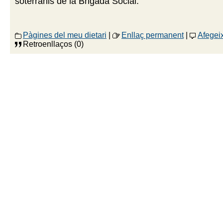
soterranis de la Brigada Social.
Pàgines del meu dietari
|
Enllaç permanent
|
Afegei
Retroenllaços (0)