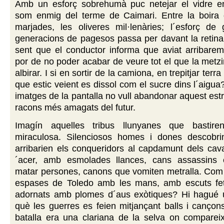
Amb un esforç sobrehumà puc netejar el vidre en
som enmig del terme de Caimari. Entre la boira d
marjades, les oliveres mil·lenàries; l´esforç de 
generacions de pagesos passa per davant la retina
sent que el conductor informa que aviat arribarem
por de no poder acabar de veure tot el que la met
albirar. I si en sortir de la camiona, en trepitjar terr
que estic veient es dissol com el sucre dins l´aigua
imatges de la pantalla no vull abandonar aquest estr
racons més amagats del futur.
Imagín aquelles tribus llunyanes que bastire
miraculosa. Silenciosos homes i dones descobri
arribarien els conqueridors al capdamunt dels cava
´acer, amb esmolades llances, cans assassins e
matar persones, canons que vomiten metralla. Com f
espases de Toledo amb les mans, amb escuts fe
adornats amb plomes d´aus exòtiques? Hi hagué
què les guerres es feien mitjançant balls i canço
batalla era una clariana de la selva on compareix