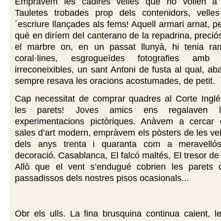
Empràvem les cadires velles que no volien a 
Tauletes trobades prop dels contenidors, vell
´escriure llançades als fems! Aquell armari arnat, pe
què en diríem del canterano de la repadrina, preci
el marbre on, en un passat llunyà, hi tenia ram
coral·lines, esgrogueïdes fotografies amb 
irreconeixibles, un sant Antoni de fusta al qual, ab
sempre resava les oracions acostumades, de petit.
Cap necessitat de comprar quadres al Corte Inglé
les parets! Joves amics ens regalaven l
experimentacions pictòriques. Anàvem a cercar c
sales d’art modern, empràvem els pòsters de les vell
dels anys trenta i quaranta com a meravelló
decoració. Casablanca, El falcó maltés, El tresor de
Allò que el vent s’endugué cobrien les parets
passadissos dels nostres pisos ocasionals...
Obr els ulls. La fina brusquina continua caient, len