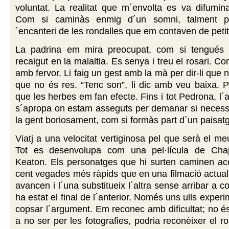
voluntat. La realitat que m´envolta es va difumin
Com si caminàs enmig d´un somni, talment p
´encanteri de les rondalles que em contaven de petit
La padrina em mira preocupat, com si tengués 
recaigut en la malaltia. Es senya i treu el rosari. 
amb fervor. Li faig un gest amb la mà per dir-li que 
que no és res. “Tenc son”, li dic amb veu baixa. P
que les herbes em fan efecte. Fins i tot Pedrona, l´al
s´apropa on estam asseguts per demanar si necessi
la gent boriosament, com si formàs part d´un paisatg
Viatj a una velocitat vertiginosa pel que serà el me
Tot es desenvolupa com una pel·lícula de Chap
Keaton. Els personatges que hi surten caminen ac
cent vegades més ràpids que en una filmació actua
avancen i l´una substitueix l´altra sense arribar a 
ha estat el final de l´anterior. Només uns ulls expe
copsar l´argument. Em reconec amb dificultat; no és
a no ser per les fotografies, podria reconèixer el r