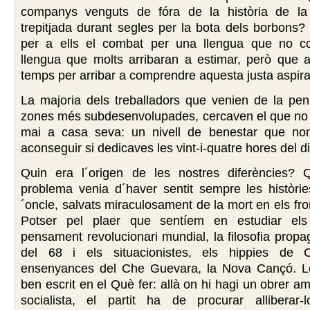
companys venguts de fóra de la història de la 
trepitjada durant segles per la bota dels borbons? 
per a ells el combat per una llengua que no c
llengua que molts arribaran a estimar, però que 
temps per arribar a comprendre aquesta justa aspira
La majoria dels treballadors que venien de la pen
zones més subdesenvolupades, cercaven el que no 
mai a casa seva: un nivell de benestar que no
aconseguir si dedicaves les vint-i-quatre hores del di
Quin era l´origen de les nostres diferències? 
problema venia d´haver sentit sempre les històrie
´oncle, salvats miraculosament de la mort en els fro
Potser pel plaer que sentíem en estudiar els 
pensament revolucionari mundial, la filosofia prop
del 68 i els situacionistes, els hippies de Ca
ensenyances del Che Guevara, la Nova Cançó. L
ben escrit en el Què fer: allà on hi hagi un obrer a
socialista, el partit ha de procurar alliberar-l