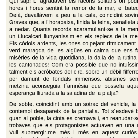
Qui sap! Li agradaven els racons solitaris on po
hores i hores sentint la remor de la mar, el bate
Deià, davallàvem a peu a la cala, coincidint sovi
Graves que, a l´horabaixa, finida la feina, senalleta
a nedar. Quants records acaramullant-se a la mem
un Llucalcari llunyaníssim en els replecs de la me
Els còdols ardents, les ones colpejant rítmicament 
verd maragda de les aigües en calma que ens fa
misèries de la vida quotidiana, la dalla de la rutin
les cantonades! Com era possible que no intuíssi
talment els acròbates del circ, sobre un dèbil filfe
per damunt de fondals immensos, abismes sen
metzina aconseguia l´amnèsia que posseïa aque
esperança lliurada a la saladina de la platja?
De sobte, coincidint amb un sotrac del vehicle, la 
contempl desapareix de la pantalla. Tot s´esdevé 
quan al poble, la cinta es cremava i, en reanudar-se
trobaves que els protagonistes actuaven en una n
Vull submergir-me més i més en aquest curiós 