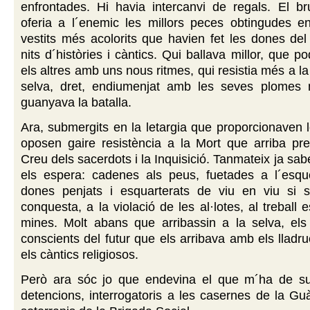
enfrontades. Hi havia intercanvi de regals. El bru
oferia a l´enemic les millors peces obtingudes en
vestits més acolorits que havien fet les dones del
nits d´històries i càntics. Qui ballava millor, que p
els altres amb uns nous ritmes, qui resistia més a la
selva, dret, endiumenjat amb les seves plomes 
guanyava la batalla.
Ara, submergits en la letargia que proporcionaven 
oposen gaire resistència a la Mort que arriba pre
Creu dels sacerdots i la Inquisició. Tanmateix ja sab
els espera: cadenes als peus, fuetades a l´esq
dones penjats i esquarterats de viu en viu si 
conquesta, a la violació de les al·lotes, al treball 
mines. Molt abans que arribassin a la selva, els 
conscients del futur que els arribava amb els lladru
els càntics religiosos.
Però ara sóc jo que endevina el que m´ha de suc
detencions, interrogatoris a les casernes de la Guàr