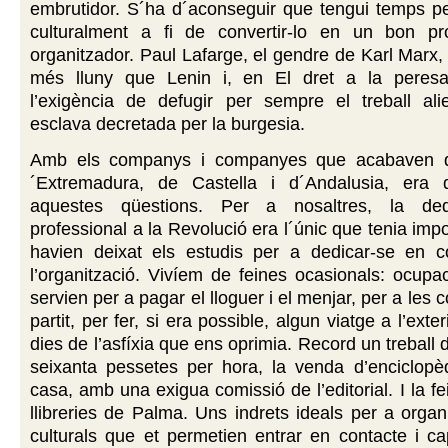
embrutidor. S´ha d´aconseguir que tengui temps pe
culturalment a fi de convertir-lo en un bon pr
organitzador. Paul Lafarge, el gendre de Karl Marx
més lluny que Lenin i, en El dret a la peresa
l’exigència de defugir per sempre el treball alie
esclava decretada per la burgesia.
Amb els companys i companyes que acabaven d’
´Extremadura, de Castella i d´Andalusia, era di
aquestes qüestions. Per a nosaltres, la ded
professional a la Revolució era l´únic que tenia imp
havien deixat els estudis per a dedicar-se en 
l’organització. Vivíem de feines ocasionals: ocup
servien per a pagar el lloguer i el menjar, per a les c
partit, per fer, si era possible, algun viatge a l’exter
dies de l’asfíxia que ens oprimia. Record un treball 
seixanta pessetes per hora, la venda d’enciclopè
casa, amb una exigua comissió de l’editorial. I la f
llibreries de Palma. Uns indrets ideals per a organi
culturals que et permetien entrar en contacte i ca