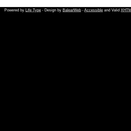
Powered by
Life Type
- Design by
BalearWeb
-
Accessible
and Valid
XHTML