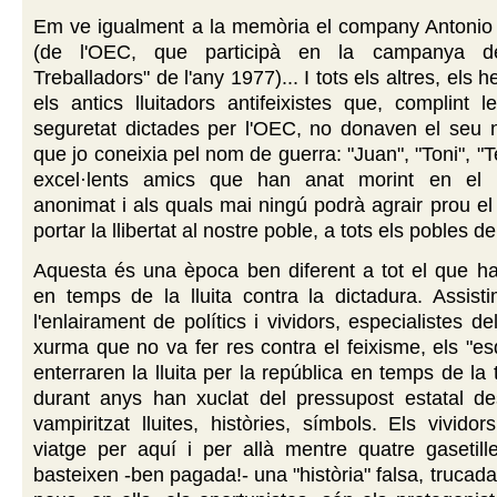
Em ve igualment a la memòria el company Antonio 
(de l'OEC, que participà en la campanya d
Treballadors" de l'any 1977)... I tots els altres, els 
els antics lluitadors antifeixistes que, complint
seguretat dictades per l'OEC, no donaven el seu n
que jo coneixia pel nom de guerra: "Juan", "Toni", "T
excel·lents amics que han anat morint en el 
anonimat i als quals mai ningú podrà agrair prou el
portar la llibertat al nostre poble, a tots els pobles de 
Aquesta és una època ben diferent a tot el que h
en temps de la lluita contra la dictadura. Assist
l'enlairament de polítics i vividors, especialistes 
xurma que no va fer res contra el feixisme, els "e
enterraren la lluita per la república en temps de la 
durant anys han xuclat del pressupost estatal de
vampiritzat lluites, històries, símbols. Els vivid
viatge per aquí i per allà mentre quatre gasetille
basteixen -ben pagada!- una "història" falsa, trucad