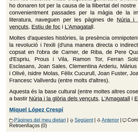
ho donaren tot per la causa de la llibertat del nostre
convenientment passades per la màgia de la im
literatura, naveguen per les pàgines de
Núria i 
vençuts
,
Estiu de foc
i
L'Amagatal
l.
Moltes d'aquestes històries, la presència omnipotent
la revolució i l'exili (d'una manera directa o indirec
copsat en l'obra de Carner, de Riba, de Pere Quar
d'Espriu, Prous i Vila, Ramon Tor, Ferran Solde
Esclasans, Joan Sales, Clementina Arderiu, Màrius
i Olivé, Isidre Molas, Fèlix Cucurull, Joan Fuster, J
Francesc Vallverdu (entre molts d'altres).
Aquesta és la base cultural (entre moltes altres cos
a bastir
Núria i la glòria dels vençuts
,
L'Amagatall
i
E
Miquel López Crespí
Pàgines del meu dietari
|
Següent
|
Anterior
|
Come
Retroenllaços (0)