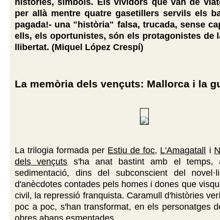
històries, símbols. Els vividors que van de viat
per allà mentre quatre gasetillers servils els b
pagada!- una "història" falsa, trucada, sense ca
ells, els oportunistes, són els protagonistes de la
llibertat. (Miquel López Crespí)
La memòria dels vençuts: Mallorca i la gu
La trilogia formada per
Estiu de foc
,
L'Amagatall
i
N
dels vençuts
s'ha anat bastint amb el temps, 
sedimentació, dins del subconscient del novel·list
d'anècdotes contades pels homes i dones que visqu
civil, la repressió franquista. Caramull d'històries ve
poc a poc, s'han transformat, en els personatges de
obres abans esmentades.