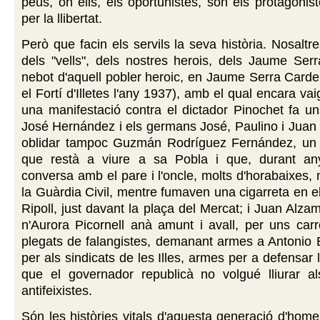
peus, on ells, els oportunistes, són els protagonist
per la llibertat.
Però que facin els servils la seva història. Nosaltr
dels "vells", dels nostres herois, dels Jaume Ser
nebot d'aquell pobler heroic, en Jaume Serra Cardell
el Fortí d'Illetes l'any 1937), amb el qual encara vai
una manifestació contra el dictador Pinochet fa un
José Hernández i els germans José, Paulino i Juan
oblidar tampoc Guzmán Rodríguez Fernández, un l
que restà a viure a sa Pobla i que, durant an
conversa amb el pare i l'oncle, molts d'horabaixes, 
la Guàrdia Civil, mentre fumaven una cigarreta en el
Ripoll, just davant la plaça del Mercat; i Juan Alz
n'Aurora Picornell anà amunt i avall, per uns car
plegats de falangistes, demanant armes a Antonio 
per als sindicats de les Illes, armes per a defensar 
que el governador republicà no volgué lliurar als
antifeixistes.
Són les històries vitals d'aquesta generació d'hom