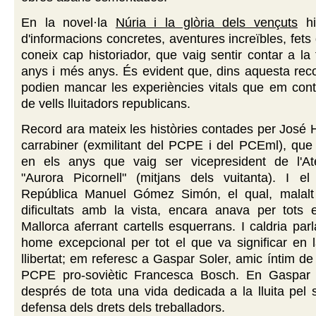
En la novel·la
Núria i la glòria dels vençuts
hi
d'informacions concretes, aventures increïbles, fets
coneix cap historiador, que vaig sentir contar a la 
anys i més anys. És evident que, dins aquesta rec
podien mancar les experiències vitals que em con
de vells lluitadors republicans.
Record ara mateix les històries contades per José
carrabiner (exmilitant del PCPE i del PCEml), que
en els anys que vaig ser vicepresident de l'A
"Aurora Picornell" (mitjans dels vuitanta). I el
República Manuel Gómez Simón, el qual, malalt
dificultats amb la vista, encara anava per tots 
Mallorca aferrant cartells esquerrans. I caldria par
home excepcional per tot el que va significar en la
llibertat; em referesc a Gaspar Soler, amic íntim de 
PCPE pro-soviètic Francesca Bosch. En Gaspar 
després de tota una vida dedicada a la lluita pel 
defensa dels drets dels treballadors.