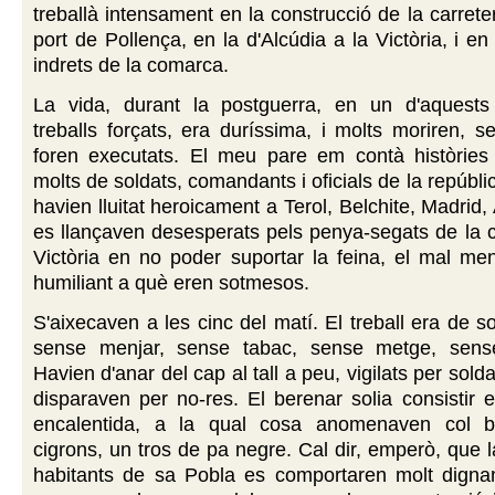
treballà intensament en la construcció de la carrete
port de Pollença, en la d'Alcúdia a la Victòria, i en
indrets de la comarca.
La vida, durant la postguerra, en un d'aquests
treballs forçats, era duríssima, i molts moriren, s
foren executats. El meu pare em contà històries
molts de soldats, comandants i oficials de la repúbl
havien lluitat heroicament a Terol, Belchite, Madrid
es llançaven desesperats pels penya-segats de la c
Victòria en no poder suportar la feina, el mal menj
humiliant a què eren sotmesos.
S'aixecaven a les cinc del matí. El treball era de s
sense menjar, sense tabac, sense metge, sens
Havien d'anar del cap al tall a peu, vigilats per sol
disparaven per no-res. El berenar solia consistir 
encalentida, a la qual cosa anomenaven col bu
cigrons, un tros de pa negre. Cal dir, emperò, que l
habitants de sa Pobla es comportaren molt dign