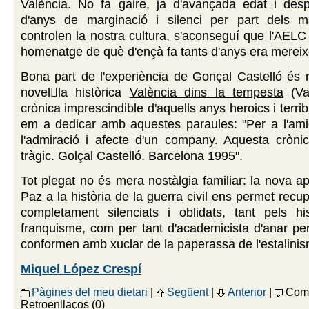
València. No fa gaire, ja d'avançada edat i des
d'anys de marginació i silenci per part dels 
controlen la nostra cultura, s'aconseguí que l'AELC l
homenatge de què d'ençà fa tants d'anys era mereix
Bona part de l'experiència de Gonçal Castelló és r
novella històrica
València dins la tempesta
(Val
crònica imprescindible d'aquells anys heroics i terrib
em a dedicar amb aquestes paraules: "Per a l'am
l'admiració i afecte d'un company. Aquesta cròni
tràgic. Golçal Castelló. Barcelona 1995".
Tot plegat no és mera nostàlgia familiar: la nova ap
Paz a la història de la guerra civil ens permet recu
completament silenciats i oblidats, tant pels his
franquisme, com per tant d'academicista d'anar pe
conformen amb xuclar de la paperassa de l'estalini
Miquel López Crespí
Pàgines del meu dietari
|
Següent
|
Anterior
|
Come
Retroenllaços (0)