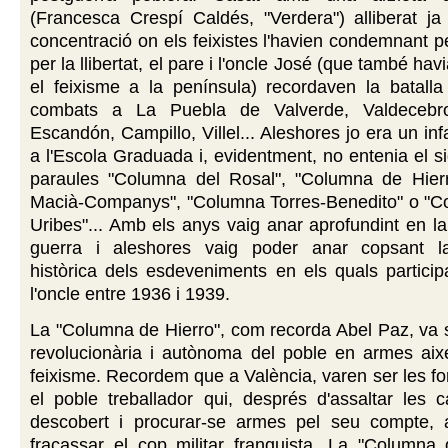
(Francesca Crespí Caldés, "Verdera") alliberat j
concentració on els feixistes l'havien condemnant pe
per la llibertat, el pare i l'oncle José (que també havi
el feixisme a la península) recordaven la batalla
combats a La Puebla de Valverde, Valdecebr
Escandón, Campillo, Villel... Aleshores jo era un in
a l'Escola Graduada i, evidentment, no entenia el si
paraules "Columna del Rosal", "Columna de Hier
Macià-Companys", "Columna Torres-Benedito" o "C
Uribes"... Amb els anys vaig anar aprofundint en la 
guerra i aleshores vaig poder anar copsant la
històrica dels esdeveniments en els quals particip
l'oncle entre 1936 i 1939.
La "Columna de Hierro", com recorda Abel Paz, va s
revolucionària i autònoma del poble en armes aixe
feixisme. Recordem que a València, varen ser les fo
el poble treballador qui, després d'assaltar les 
descobert i procurar-se armes pel seu compte, 
fracassar el cop militar franquista. La "Columna 