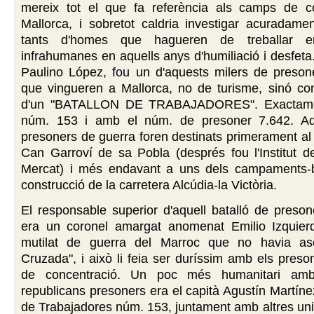
mereix tot el que fa referència als camps de c
Mallorca, i sobretot caldria investigar acuradame
tants d'homes que hagueren de treballar e
infrahumanes en aquells anys d'humiliació i desfeta
Paulino López, fou un d'aquests milers de preson
que vingueren a Mallorca, no de turisme, sinó 
d'un "BATALLON DE TRABAJADORES". Exactamen
núm. 153 i amb el núm. de presoner 7.642. Aqu
presoners de guerra foren destinats primerament a
Can Garroví de sa Pobla (després fou l'Institut d
Mercat) i més endavant a uns dels campaments-
construcció de la carretera Alcúdia-la Victòria.
El responsable superior d'aquell batalló de preso
era un coronel amargat anomenat Emilio Izquier
mutilat de guerra del Marroc que no havia asc
Cruzada", i això li feia ser duríssim amb els pres
de concentració. Un poc més humanitari amb
republicans presoners era el capità Agustín Martínez
de Trabajadores núm. 153, juntament amb altres unit