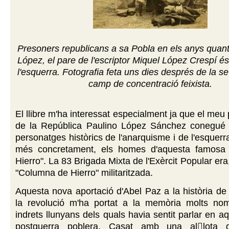
Presoners republicans a sa Pobla en els anys quant
López, el pare de l'escriptor Miquel López Crespí és
l'esquerra. Fotografia feta uns dies després de la se
camp de concentració feixista.
El llibre m'ha interessat especialment ja que el meu p
de la República Paulino López Sánchez conegué 
personatges històrics de l'anarquisme i de l'esquerr
més concretament, els homes d'aquesta famosa
Hierro". La 83 Brigada Mixta de l'Exèrcit Popular era, 
"Columna de Hierro" militaritzada.
Aquesta nova aportació d'Abel Paz a la història de 
la revolució m'ha portat a la memòria molts no
indrets llunyans dels quals havia sentit parlar en a
postguerra poblera. Casat amb una allota