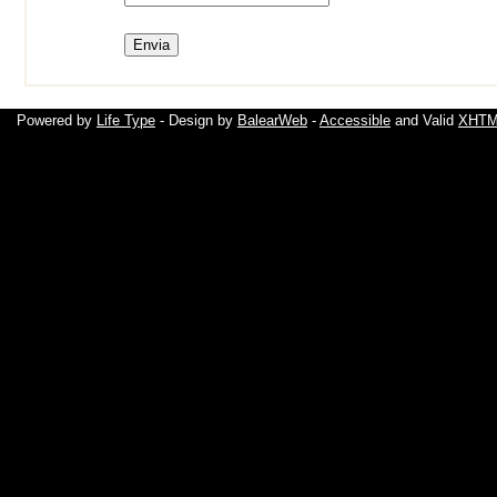
Powered by
Life Type
- Design by
BalearWeb
-
Accessible
and Valid
XHTML