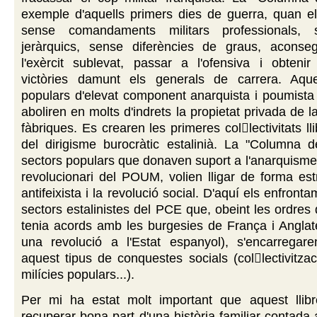
exemple d'aquells primers dies de guerra, quan el
sense comandaments militars professionals, s
jeràrquics, sense diferències de graus, aconseg
l'exèrcit sublevat, passar a l'ofensiva i obtenir
victòries damunt els generals de carrera. Aque
populars d'elevat component anarquista i poumis
aboliren en molts d'indrets la propietat privada de la
fàbriques. Es crearen les primeres collectivitats lli
del dirigisme burocràtic estalinià. La "Columna d
sectors populars que donaven suport a l'anarquisme
revolucionari del POUM, volien lligar de forma est
antifeixista i la revolució social. D'aquí els enfron
sectors estalinistes del PCE que, obeint les ordres 
tenia acords amb les burgesies de França i Anglate
una revolució a l'Estat espanyol), s'encarregare
aquest tipus de conquestes socials (collectivitzac
milícies populars...).
Per mi ha estat molt important que aquest llib
recuperar bona part d'una història familiar contada 