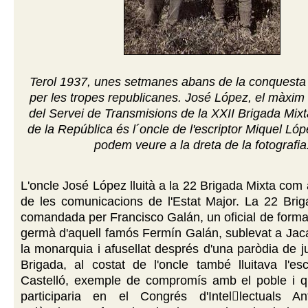
Terol 1937, unes setmanes abans de la conquesta d
per les tropes republicanes. José López, el màxim
del Servei de Transmisions de la XXII Brigada Mixta
de la República és l´oncle de l'escriptor Miquel Lóp
podem veure a la dreta de la fotografia
L'oncle José López lluità a la 22 Brigada Mixta com
de les comunicacions de l'Estat Major. La 22 Brig
comandada per Francisco Galán, un oficial de form
germà d'aquell famós Fermín Galán, sublevat a Jac
la monarquia i afusellat després d'una paròdia de ju
Brigada, al costat de l'oncle també lluitava l'es
Castelló, exemple de compromís amb el poble i q
participaria en el Congrés d'Intellectuals Ant