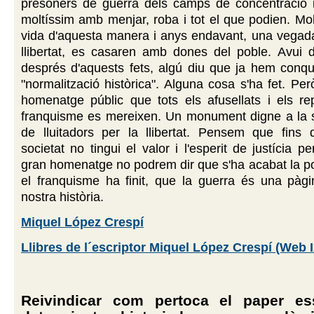
presoners de guerra dels camps de concentració i
moltíssim amb menjar, roba i tot el que podien. Mol
vida d'aquesta manera i anys endavant, una vegada
llibertat, es casaren amb dones del poble. Avui d
després d'aquests fets, algú diu que ja hem conqu
"normalització històrica". Alguna cosa s'ha fet. Per
homenatge públic que tots els afusellats i els rep
franquisme es mereixen. Un monument digne a la
de lluitadors per la llibertat. Pensem que fins 
societat no tingui el valor i l'esperit de justícia p
gran homenatge no podrem dir que s'ha acabat la p
el franquisme ha finit, que la guerra és una pàg
nostra història.
Miquel López Crespí
Llibres de l´escriptor Miquel López Crespí (Web I
Reivindicar com pertoca el paper es