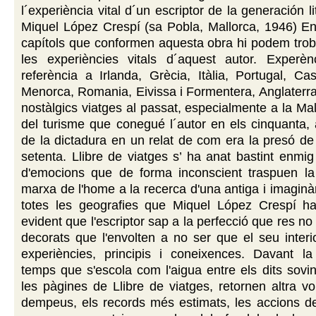
l´experiència vital d´un escriptor de la generación li
Miquel López Crespí (sa Pobla, Mallorca, 1946) En 
capítols que conformen aquesta obra hi podem trob
les experiències vitals d´aquest autor. Experè
referència a Irlanda, Grècia, Itàlia, Portugal, Cas
Menorca, Romania, Eivissa i Formentera, Anglaterr
nostàlgics viatges al passat, especialmente a la Ma
del turisme que conegué l´autor en els cinquanta, 
de la dictadura en un relat de com era la presó d
setenta. Llibre de viatges s’ ha anat bastint enmig
d'emocions que de forma inconscient traspuen l
marxa de l'home a la recerca d'una antiga i imaginàri
totes les geografies que Miquel López Crespí h
evident que l'escriptor sap a la perfecció que res no
decorats que l'envolten a no ser que el seu interio
experiències, principis i coneixences. Davant la
temps que s'escola com l'aigua entre els dits sovin
les pàgines de Llibre de viatges, retornen altra v
dempeus, els records més estimats, les accions de