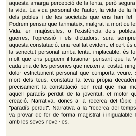
aquesta amarga percepció de la lenta, però segura
la vida. La vida personal de l'autor, la vida de la f
dels pobles i de les societats que ens han fet
Podrem pensar que tanmateix, malgrat la mort de le
Vida, en majúscules, o l'existència dels pobles
guerres, l'opressió i els dictadors, sura sempr
aquesta constatació, una realitat evident, el cert és
la senectut personal arriba lenta, implacable, és fo
molt que ens puguem il·lusionar pensant que la V
cada una de les persones que neixen al costat, ningú
dolor estrictament personal que comporta veure, se
mort dels teus, constatar la teva pròpia decadènc
precisament la constatació ben real que mai m
aquell paradís perdut de la joventut, el motor q
creació. Narrativa, doncs a la recerca del tòpic 
"paradís perdut". Narrativa a la "recerca del temp
va provar de fer de forma magistral i inigualable
amb les seves novel·les.