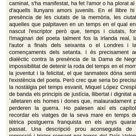
caminat, s'ha manifestat, ha fet l'amor o ha plorat al
d'aquells llunyans amors juvenils. En el llibre h
presència de les ciutats de la memòria, les ciuta
aquelles que palpitaven en un temps en el qual en
nascut l'escriptor però que, temps i ciutats, f
l'imaginari del poeta talment fos la Irlanda real, 
l'autor a finals dels seixanta o el Londres i 
començaments dels setanta. I és precisament a
dialèctic contra la presència de la Dama de Negre
impossibilitat de detenir la roda del temps en el mo
la joventut i la felicitat, el que tanmateix dóna senti
l'existència del poeta. Però crec que seria bo preci
la nostàlgia pel temps esvanit, Miquel López Cresp
de banda els principis de justícia, llibertat i dignitat
´alletaren els homes i dones que, malauradament pe
perderen la guerra. Ho palesen així els capíto
recordar els viatges de la seva mare en temps de
tètrica postguerra franquista en els anys quara
passat. Una descripció prou aconseguida de 