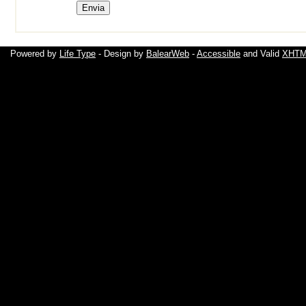
Powered by
Life Type
- Design by
BalearWeb
-
Accessible
and Valid
XHTML