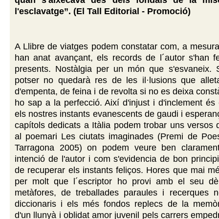
quan s'aixecava des dels fondals de la misèri
l'esclavatge”. (El Tall Editorial - Promoció)
A Llibre de viatges podem constatar com, a mesura
han anat avançant, els records de l´autor s'han f
presents. Nostàlgia per un món que s'esvaneix. 
potser no quedarà res de les il·lusions que allet
d'empenta, de feina i de revolta si no es deixa constà
ho sap a la perfecció. Així d'injust i d'inclement é
els nostres instants evanescents de gaudi i esperan
capítols dedicats a Itàlia podem trobar uns versos
al poemari Les ciutats imaginades (Premi de Poes
Tarragona 2005) on podem veure ben clarament
intenció de l'autor i com s'evidencia de bon princip
de recuperar els instants feliços. Hores que mai m
per molt que l´escriptor ho provi amb el seu dèb
metàfores, de treballades paraules i recerques n
diccionaris i els més fondos replecs de la memòr
d'un llunyà i oblidat amor juvenil pels carrers empe