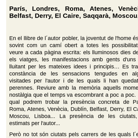
París, Londres, Roma, Atenes, Venèci
Belfast, Derry, El Caire, Saqqarà, Moscou,
En el llibre de l´autor pobler, la joventut de l'home
sovint com un camí obert a totes les possibilit
veure a cada pàgina escrita: els lluminosos dies d
els viatges, les manifestacions amb gents d'uns 
lluitant per les mateixes idees i principis… Es tr
constància de les sensacions tengudes en alg
visitades per l'autor i de les quals li han queda
perennes. Reviure amb la memòria aquells mome
nostàlgia que el temps va escombrant a poc a poc. U
qual podrem trobar la presència concreta de Pa
Roma, Atenes, Venècia, Dublín, Belfast, Derry, El C
Moscou, Lisboa... La presència de les ciutats,
estimats per l'autor...
Però no tot són ciutats pels carrers de les quals l´