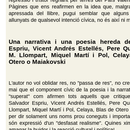
repressió i tristor regnant per terres del País Valen
Pàgines que ens reafirmen en la idea que, malgra
apressada del llibre, pugui semblar que alguns
allunyats de qualsevol intenció cívica, no és així ni
Una narrativa i una poesia hereda d
Espriu, Vicent Andrés Estellés, Pere Q
M. Llompart, Miquel Martí i Pol, Cela
Otero o Maiakovski
L'autor no vol oblidar res, no "passa de res", no cr
mai que el component cívic de la poesia i la narrat
"superat" com afirmen tots aquells que critique
Salvador Espriu, Vicent Andrés Estellés, Pere Qu
Llompart, Miquel Martí i Pol, Celaya, Blas de Otero
per dir solament uns noms prou coneguts i importa
són expressió d'un "desfasat realisme". Quines xi
amagar la buidor i la reacció cultural i política!