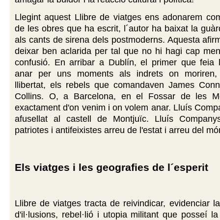
Llegint aquest Llibre de viatges ens adonarem co
de les obres que ha escrit, l´autor ha baixat la guàr
als cants de sirena dels postmoderns. Aquesta afir
deixar ben aclarida per tal que no hi hagi cap me
confusió. En arribar a Dublín, el primer que feia l
anar per uns moments als indrets on moriren, 
llibertat, els rebels que comandaven James Conno
Collins. O, a Barcelona, en el Fossar de les M
exactament d'on venim i on volem anar. Lluís Compan
afusellat al castell de Montjuïc. Lluís Company
patriotes i antifeixistes arreu de l'estat i arreu del mó
Els viatges i les geografies de l´esperit
Llibre de viatges tracta de reivindicar, evidenciar l
d'il·lusions, rebel·lió i utopia militant que posseí 