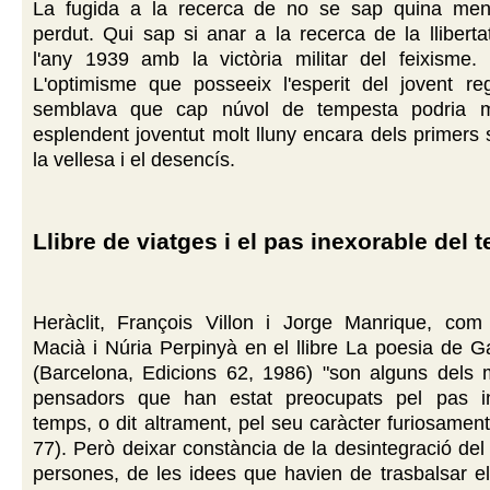
La fugida a la recerca de no se sap quina men
perdut. Qui sap si anar a la recerca de la llibert
l'any 1939 amb la victòria militar del feixisme.
L'optimisme que posseeix l'esperit del jovent re
semblava que cap núvol de tempesta podria ma
esplendent joventut molt lluny encara dels primer
la vellesa i el desencís.
Llibre de viatges i el pas inexorable del 
Heràclit, François Villon i Jorge Manrique, com
Macià i Núria Perpinyà en el llibre La poesia de Ga
(Barcelona, Edicions 62, 1986) "son alguns dels m
pensadors que han estat preocupats pel pas in
temps, o dit altrament, pel seu caràcter furiosament
77). Però deixar constància de la desintegració del
persones, de les idees que havien de trasbalsar e