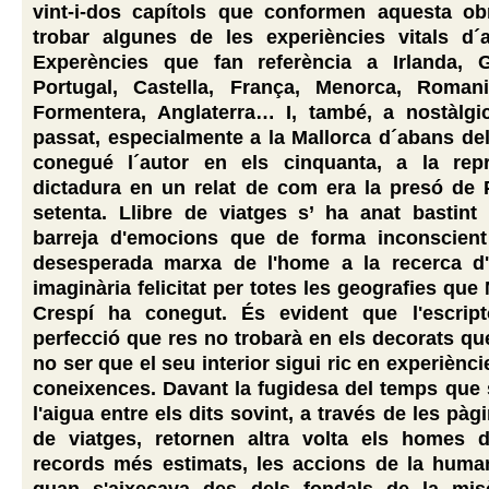
vint-i-dos capítols que conformen aquesta o
trobar algunes de les experiències vitals d´a
Experències que fan referència a Irlanda, Grè
Portugal, Castella, França, Menorca, Romani
Formentera, Anglaterra… I, també, a nostàlgic
passat, especialmente a la Mallorca d´abans de
conegué l´autor en els cinquanta, a la rep
dictadura en un relat de com era la presó de 
setenta. Llibre de viatges s’ ha anat bastint
barreja d'emocions que de forma inconscient
desesperada marxa de l'home a la recerca d'
imaginària felicitat per totes les geografies que
Crespí ha conegut. És evident que l'escrip
perfecció que res no trobarà en els decorats que
no ser que el seu interior sigui ric en experièncie
coneixences. Davant la fugidesa del temps que
l'aigua entre els dits sovint, a través de les pàg
de viatges, retornen altra volta els homes 
records més estimats, les accions de la human