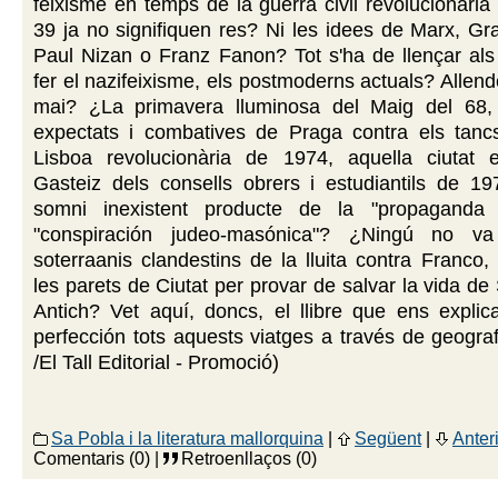
feixisme en temps de la guerra civil revolucionària
39 ja no signifiquen res? Ni les idees de Marx, Gr
Paul Nizan o Franz Fanon? Tot s'ha de llençar al
fer el nazifeixisme, els postmoderns actuals? Allend
mai? ¿La primavera lluminosa del Maig del 68, 
expectats i combatives de Praga contra els tancs 
Lisboa revolucionària de 1974, aquella ciutat 
Gasteiz dels consells obrers i estudiantils de 19
somni inexistent producte de la "propaganda m
"conspiración judeo-masónica"? ¿Ningú no va 
soterraanis clandestins de la lluita contra Franco, 
les parets de Ciutat per provar de salvar la vida de
Antich? Vet aquí, doncs, el llibre que ens explic
perfección tots aquests viatges a través de geografi
/El Tall Editorial - Promoció)
Sa Pobla i la literatura mallorquina
|
Següent
|
Anter
Comentaris (0) |
Retroenllaços (0)