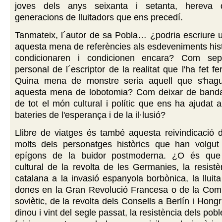
joves dels anys seixanta i setanta, hereva 
generacions de lluitadors que ens precedí.
Tanmateix, l´autor de sa Pobla… ¿podria escriure u
aquesta mena de referències als esdeveniments his
condicionaren i condicionen encara? Com se
personal de l´escriptor de la realitat que l'ha fet 
Quina mena de monstre seria aquell que s'hag
aquesta mena de lobotomia? Com deixar de banda
de tot el món cultural i polític que ens ha ajudat a
bateries de l'esperança i de la il·lusió?
Llibre de viatges és també aquesta reivindicació de
molts dels personatges històrics que han volgut 
epígons de la buidor postmoderna. ¿O és que l
cultural de la revolta de les Germanies, la resistèn
catalana a la invasió espanyola borbònica, la lluit
dones en la Gran Revolució Francesa o de la Com
soviètic, de la revolta dels Consells a Berlín i Hong
dinou i vint del segle passat, la resistència dels poble