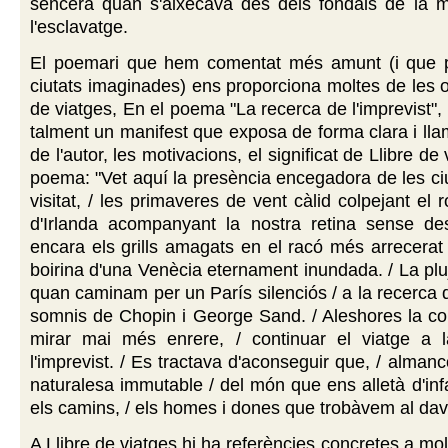
sencera quan s'aixecava des dels fondals de la misè
l'esclavatge.
El poemari que hem comentat més amunt (i que 
ciutats imaginades) ens proporciona moltes de les o
de viatges, En el poema "La recerca de l'imprevist",
talment un manifest que exposa de forma clara i lla
de l'autor, les motivacions, el significat de Llibre de 
poema: "Vet aquí la presència encegadora de les c
visitat, / les primaveres de vent càlid colpejant el r
d'Irlanda acompanyant la nostra retina sense de
encara els grills amagats en el racó més arrecerat d
boirina d'una Venècia eternament inundada. / La plu
quan caminam per un París silenciós / a la recerca 
somnis de Chopin i George Sand. / Aleshores la co
mirar mai més enrere, / continuar el viatge a 
l'imprevist. / Es tractava d'aconseguir que, / almanc
naturalesa immutable / del món que ens alletà d'infan
els camins, / els homes i dones que trobàvem al dav
A Llibre de viatges hi ha referències concretes a mol