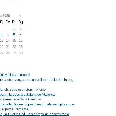
t 2026
»
Dj
Dv
Ds
Dg
1
2
6
7
8
9
13
14
15
16
20
21
22
23
27
28
29
30
ial Moll en el record
ria dels vençuts en un brillant article de Llorenç
 -
a, els seus escriptors i el cine
lpera i la poesia catalana de Mallorca
òria amagada de la transició
 Capellà, Miquel López Crespí i els escriptors que
 suport al feixisme
a, la Guerra Civil i els camps de concentració