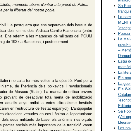
Mallorc
Caldés, moments abans d'entrar a la presó de Palma
Sa Pobl
a per la llibertat del nostre poble.
franqu
La narr
MENT (El
 civil i la postguerra que ens separaven dels hereus de
´escrip
ica dels crims dels Ardiaca-Carrillo-Pasionaria (entre
Poesia 
enta. Ens referim a les matances de militants del POUM
La Mal
Maig de 1937 a Barcelona, i posteriorment.
novel•l
– Memòr
Damunt 
Estiu d
memòria
La lite
Els nou 
alin i no calia fer més voltes a la qüestió. Però per a
La guerr
inisme, de l'herència dels bolxevics i revolucionaris
Els Web
tador de Moscou (Stalin). La manca de crítica envers
Catalan
ió provant de desactivar tota mena de mobilització
´escrip
en aquells anys arribà a cotes d'irrealisme bestials
Editoria
vi en l'estructura de l'estat espanyol). L'antipopular
Sa Pobla
nes direccions venudes en cos i ànima a l'oportunisme
(Vet aqu
r dels seus militants de base, els anònims i esforçats
Lleonar
els pactes socials més importants de la transició varen
Les nove
 directa i coordinació de les assemblees, "soviets" a