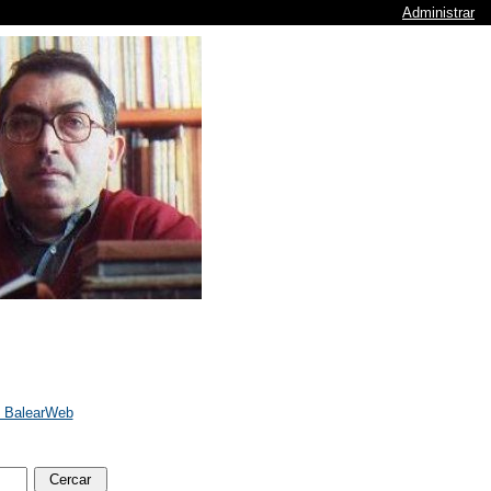
Administrar
e BalearWeb