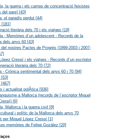
a, la guerra i els camps de concentració feixistes
s del pare)
[43]
a: el paradís perdut
[44]
l
[181]
ació literària dels 70 i els viatges
[19]
a - Memòries d´un adolescent - Records de la
a dels anys 60
[43]
a del nostres Pactes de Progrés (1999-2003 i 2007-
57]
López Crespí i els viatges - Records d´un escriptor
eneració literària dels 70
[72]
a - Crònica sentimental dels anys 60 i 70
[94]
a
[53]
s
[467]
 i actualitat polÃ­tica
[936]
ranquisme a Mallorca (records de l´escriptor Miquel
Crespí)
[6]
a, Mallorca i la guerra civil
[8]
cultural i polític de la Mallorca dels anys 70
at per Miquel López Crespí
[1]
ses memòries de Felipe Gozález
[20]
laços