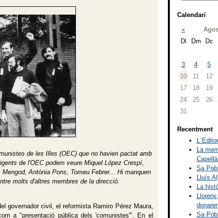
Calendari
«
Agos
Dl
Dm
Dc
3
4
5
10
11
12
17
18
19
24
25
26
31
Recentment
L´Editor
La memò
omunistes de les Illes (OEC) que no havien pactat amb
Capellà
 dirigents de l'OEC podem veure Miquel López Crespí,
Sa Pobl
c Mengod, Antònia Pons, Tomeu Febrer... Hi manquen
Lluís A
tre molts d'altres membres de la direcció.
La hist
Llorenç
donaren
 del governador civil, el reformista Ramiro Pérez Maura,
Sa Pobl
com a "presentació pública dels 'comunistes'". En el