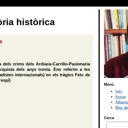
ria històrica
a
 dels crims dels Ardiaca-Carrillo-Pasionaria
arquista dels anys trenta. Ens referim a les
distes internacionals) en els tràgics Fets de
respí)
Menú
Inici
Arxius
Àlbums
Bloc d
Cerca