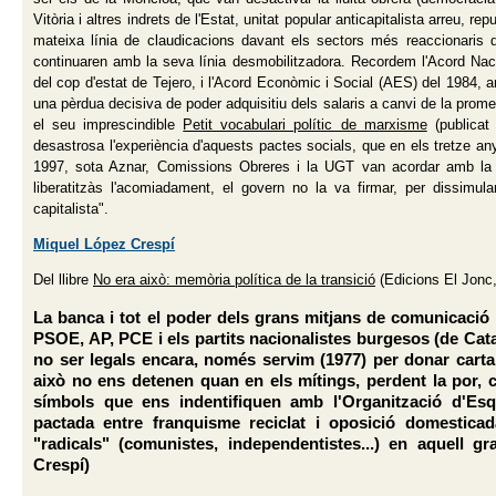
Vitòria i altres indrets de l'Estat, unitat popular anticapitalista arreu, 
mateixa línia de claudicacions davant els sectors més reaccionaris
continuaren amb la seva línia desmobilitzadora. Recordem l'Acord Nac
del cop d'estat de Tejero, i l'Acord Econòmic i Social (AES) del 1984
una pèrdua decisiva de poder adquisitiu dels salaris a canvi de la prom
el seu imprescindible
Petit vocabulari polític de marxisme
(publicat
desastrosa l'experiència d'aquests pactes socials, que en els tretze an
1997, sota Aznar, Comissions Obreres i la UGT van acordar amb la p
liberatitzàs l'acomiadament, el govern no la va firmar, per dissimula
capitalista".
Miquel López Crespí
Del llibre
No era això: memòria política de la transició
(Edicions El Jonc,
La banca i tot el poder dels grans mitjans de comunicació
PSOE, AP, PCE i els partits nacionalistes burgesos (de Cata
no ser legals encara, només servim (1977) per donar carta 
això no ens detenen quan en els mítings, perdent la por, 
símbols que ens indentifiquen amb l'Organització d'Es
pactada entre franquisme reciclat i oposició domesticada
"radicals" (comunistes, independentistes...) en aquell 
Crespí)