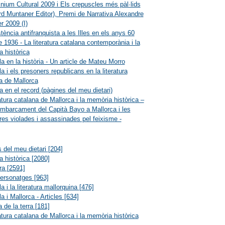
nium Cultural 2009 i Els crepuscles més pàl·lids
rd Muntaner Editor), Premi de Narrativa Alexandre
r 2009 (I)
stència antifranquista a les Illes en els anys 60
e 1936 - La literatura catalana contemporània i la
 històrica
a en la història - Un article de Mateu Morro
a i els presoners republicans en la literatura
a de Mallorca
 en el record (pàgines del meu dietari)
ratura catalana de Mallorca i la memòria històrica –
mbarcament del Capità Bayo a Mallorca i les
res violades i assassinades pel feixisme -
 del meu dietari
[204]
 històrica
[2080]
ura
[2591]
personatges
[963]
a i la literatura mallorquina
[476]
a i Mallorca - Articles
[634]
 de la terra
[181]
ratura catalana de Mallorca i la memòria històrica