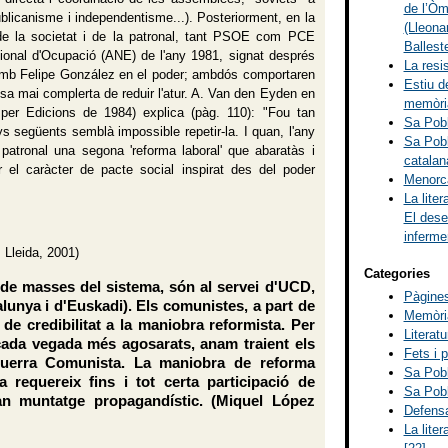
de l’Òm
republicanisme i independentisme...). Posteriorment, en la
(Lleona
 de la societat i de la patronal, tant PSOE com PCE
Balleste
ional d'Ocupació (ANE) de l'any 1981, signat després
La resi
, amb Felipe González en el poder; ambdós comportaren
Estiu d
esa mai complerta de reduir l'atur. A. Van den Eyden en
memòria
 per Edicions de 1984) explica (pàg. 110): "Fou tan
Sa Pobl
ys següents semblà impossible repetir-la. I quan, l'any
Sa Pobl
atronal una segona 'reforma laboral' que abaratàs i
catalan
r el caràcter de pacte social inspirat des del poder
Menorca
La lite
El dese
inferme
 Lleida, 2001)
Categories
 de masses del sistema, són al servei d'UCD,
Pàgines
lunya i d'Euskadi). Els comunistes, a part de
Memòria
de credibilitat a la maniobra reformista. Per
Literat
cada vegada més agosarats, anam traient els
Fets i 
querra Comunista. La maniobra de reforma
Sa Pobl
 requereix fins i tot certa participació de
Sa Pobl
gran muntatge propagandístic. (Miquel López
Defensa
La lite