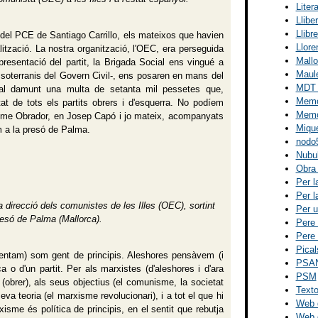
Liter
Llibe
Llibr
 del PCE de Santiago Carrillo, els mateixos que havien
Llore
lització. La nostra organització, l'OEC, era perseguida
Mallo
 presentació del partit, la Brigada Social ens vingué a
Maul
s soterranis del Govern Civil-, ens posaren en mans del
MDT (
ué al damunt una multa de setanta mil pessetes que,
Memòr
tat de tots els partits obrers i d'esquerra. No podíem
Memòr
ume Obrador, en Josep Capó i jo mateix, acompanyats
Miqu
m a la presó de Palma.
nodo5
Nubu
Obra 
Per l
Per l
irecció dels comunistes de les Illes (OEC), sortint
Per u
resó de Palma (Mallorca).
Pere 
Pere 
Pical
esentam) som gent de principis. Aleshores pensàvem (i
PSA
 o d'un partit. Per als marxistes (d'aleshores i d'ara
PSM
t (obrer), als seus objectius (el comunisme, la societat
Texto
va teoria (el marxisme revolucionari), i a tot el que hi
Web d
xisme és política de principis, en el sentit que rebutja
Web d