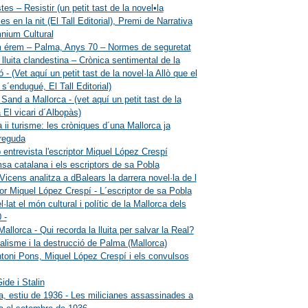
tes – Resistir (un petit tast de la novel•la
s en la nit (El Tall Editorial), Premi de Narrativa
nium Cultural
 érem – Palma, Anys 70 – Normes de seguretat
a lluita clandestina – Crònica sentimental de la
ó - (Vet aquí un petit tast de la novel·la Allò que el
 s´endugué, El Tall Editorial)
Sand a Mallorca - (vet aquí un petit tast de la
a El vicari d´Albopàs)
 ii turisme: les cròniques d´una Mallorca ja
reguda
 entrevista l'escriptor Miquel López Crespí
sa catalana i els escriptors de sa Pobla
icens analitza a dBalears la darrera novel·la de l
tor Miquel López Crespí - L´escriptor de sa Pobla
·lat el món cultural i polític de la Mallorca dels
 -
allorca - Qui recorda la lluita per salvar la Real?
talisme i la destrucció de Palma (Mallorca)
toni Pons, Miquel López Crespí i els convulsos
ide i Stalin
a, estiu de 1936 - Les milicianes assassinades a