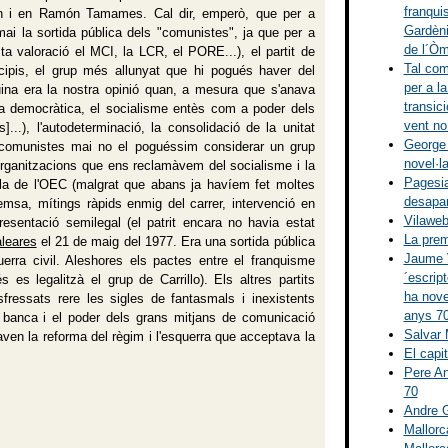
franquis
ch i en Ramón Tamames. Cal dir, emperò, que per a
Gardènie
ai la sortida pública dels "comunistes", ja que per a
de l´Òm
sta valoració el MCI, la LCR, el PORE...), el partit de
Tal com
cipis, el grup més allunyat que hi pogués haver del
per a l
ina era la nostra opinió quan, a mesura que s'anava
transici
lica democràtica, el socialisme entès com a poder dels
vent no
]...), l'autodeterminació, la consolidació de la unitat
George 
ls comunistes mai no el poguéssim considerar un grup
novel·l
 organitzacions que ens reclamàvem del socialisme i la
Pagesia
, la de l'OEC (malgrat que abans ja havíem fet moltes
desapa
msa, mítings ràpids enmig del carrer, intervenció en
Vilaweb
resentació semilegal (el patrit encara no havia estat
La prem
leares
el 21 de maig del 1977. Era una sortida pública
Jaume V
erra civil. Aleshores els pactes entre el franquisme
´escrip
 es legalitzà el grup de Carrillo). Els altres partits
ha novel
essats rere les sigles de fantasmals i inexistents
anys 70
a banca i el poder dels grans mitjans de comunicació
Salvar M
aven la reforma del règim i l'esquerra que acceptava la
El capi
Pere An
70
Andre G
Mallorc