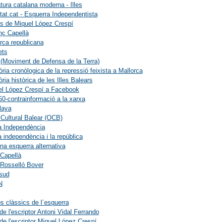
atura catalana moderna - Illes
rtat.cat - Esquerra Independentista
es de Miquel López Crespí
nç Capellà
rca republicana
ets
Moviment de Defensa de la Terra)
ia cronòlogica de la repressió feixista a Mallorca
ia històrica de les Illes Balears
el López Crespí a Facebook
0-contrainformació a la xarxa
laya
Cultural Balear (OCB)
a Independència
a independència i la república
na esquerra alternativa
Capellà
Rosselló Bover
sud
N
s clàssics de l´esquerra
e l'escriptor Antoni Vidal Ferrando
e l'escriptor Miquel López Crespí