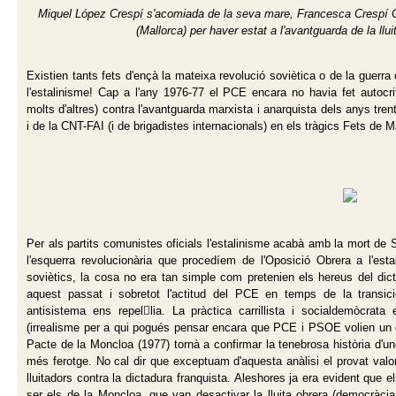
Miquel López Crespí s'acomiada de la seva mare, Francesca Crespí 
(Mallorca) per haver estat a l'avantguarda de la lluit
Existien tants fets d'ençà la mateixa revolució soviètica o de la guerra
l'estalinisme! Cap a l'any 1976-77 el PCE encara no havia fet autocrit
molts d'altres) contra l'avantguarda marxista i anarquista dels anys tr
i de la CNT-FAI (i de brigadistes internacionals) en els tràgics Fets de 
Per als partits comunistes oficials l'estalinisme acabà amb la mort de St
l'esquerra revolucionària que procedíem de l'Oposició Obrera a l'estal
soviètics, la cosa no era tan simple com pretenien els hereus del dic
aquest passat i sobretot l'actitud del PCE en temps de la transic
antisistema ens repellia. La pràctica carrillista i socialdemòcrata 
(irrealisme per a qui pogués pensar encara que PCE i PSOE volien un can
Pacte de la Moncloa (1977) tornà a confirmar la tenebrosa història d'u
més ferotge. No cal dir que exceptuam d'aquesta anàlisi el provat valo
lluitadors contra la dictadura franquista. Aleshores ja era evident que 
ser els de la Moncloa, que van desactivar la lluita obrera (democràcia