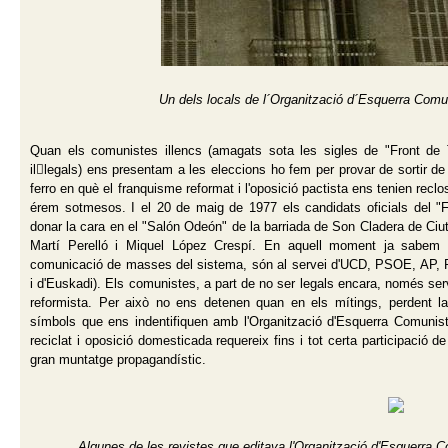
Un dels locals de l´Organització d´Esquerra Comu
Quan els comunistes illencs (amagats sota les sigles de "Front de
illegals) ens presentam a les eleccions ho fem per provar de sortir de l
ferro en què el franquisme reformat i l'oposició pactista ens tenien recl
érem sotmesos. I el 20 de maig de 1977 els candidats oficials del "F
donar la cara en el "Salón Odeón" de la barriada de Son Cladera de Ci
Martí Perelló i Miquel López Crespí. En aquell moment ja sabem 
comunicació de masses del sistema, són al servei d'UCD, PSOE, AP, PC
i d'Euskadi). Els comunistes, a part de no ser legals encara, només serv
reformista. Per això no ens detenen quan en els mítings, perdent l
símbols que ens indentifiquen amb l'Organització d'Esquerra Comunis
reciclat i oposició domesticada requereix fins i tot certa participació d
gran muntatge propagandístic.
Algunes de les revistes que editava l'Organització d'Esquerra Co