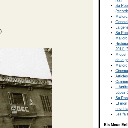
[22]
Sa Pobl
(record
Mallorc
Genera
La gener
)
Sa Pobl
Mallorc
Històri
2011)
[
Miquel 
de la g
Mallorc
Cinem
Article
Opinions
L´Antif
López 
Sa Pobl
El món 
novel·l
Les fal
Els Meus Enl