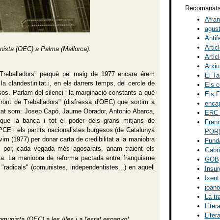
Recomanat
Afram
agust
Antif
Artic
nista (OEC) a Palma (Mallorca).
Artic
Arxiu
 Treballadors" perquè pel maig de 1977 encara érem
El Ta
a clandestinitat i, en els darrers temps, del cercle de
Els c
osos. Parlam del silenci i la marginació constants a què
Els F
ront de Treballadors" (disfressa d'OEC) que sortim a
encap
utat som: Josep Capó, Jaume Obrador, Antonio Abarca,
ERC I
que la banca i tot el poder dels grans mitjans de
Franc
E i els partits nacionalistes burgesos (de Catalunya
POR
im (1977) per donar carta de credibilitat a la maniobra
Fund
a por, cada vegada més agosarats, anam traient els
Gabri
ta. La maniobra de reforma pactada entre franquisme
GOB
e "radicals" (comunistes, independentistes...) en aquell
Insur
Ixent
joano
La tr
Liter
Liter
munista (OEC) a les Illes i a l'estat espanyol.