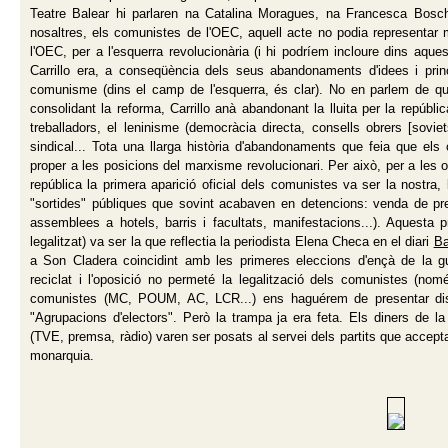
Teatre Balear hi parlaren na Catalina Moragues, na Francesca Bos
nosaltres, els comunistes de l'OEC, aquell acte no podia representar m
l'OEC, per a l'esquerra revolucionària (i hi podríem incloure dins aque
Carrillo era, a conseqüència dels seus abandonaments d'idees i prin
comunisme (dins el camp de l'esquerra, és clar). No en parlem de qu
consolidant la reforma, Carrillo anà abandonant la lluita per la repúb
treballadors, el leninisme (democràcia directa, consells obrers [soviets
sindical... Tota una llarga història d'abandonaments que feia que e
proper a les posicions del marxisme revolucionari. Per això, per a les
república la primera aparició oficial dels comunistes va ser la nostra
"sortides" públiques que sovint acabaven en detencions: venda de pre
assemblees a hotels, barris i facultats, manifestacions...). Aquesta p
legalitzat) va ser la que reflectia la periodista Elena Checa en el diari
Ba
a Son Cladera coincidint amb les primeres eleccions d'ençà de la gu
reciclat i l'oposició no permeté la legalització dels comunistes (només
comunistes (MC, POUM, AC, LCR...) ens haguérem de presentar disfr
"Agrupacions d'electors". Però la trampa ja era feta. Els diners de l
(TVE, premsa, ràdio) varen ser posats al servei dels partits que accept
monarquia.