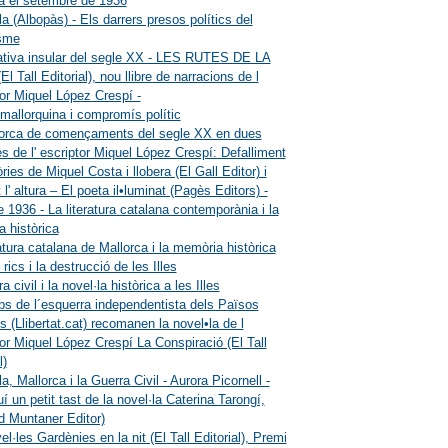
a el setembre de 1936
a (Albopàs) - Els darrers presos polítics del
isme
ativa insular del segle XX - LES RUTES DE LA
 Tall Editorial), nou llibre de narracions de l
tor Miquel López Crespí -
mallorquina i compromís polític
lorca de començaments del segle XX en dues
es de l' escriptor Miquel López Crespí: Defalliment
ies de Miquel Costa i llobera (El Gall Editor) i
l' altura – El poeta il•luminat (Pagès Editors) -
e 1936 - La literatura catalana contemporània i la
 històrica
ratura catalana de Mallorca i la memòria històrica
rics i la destrucció de les Illes
a civil i la novel·la històrica a les Illes
s de l´esquerra independentista dels Països
s (Llibertat.cat) recomanen la novel•la de l
tor Miquel López Crespí La Conspiració (El Tall
l)
, Mallorca i la Guerra Civil - Aurora Picornell -
í un petit tast de la novel·la Caterina Tarongí,
d Muntaner Editor)
l·les Gardènies en la nit (El Tall Editorial), Premi