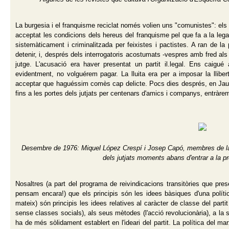
La burgesia i el franquisme reciclat només volien uns "comunistes": els
acceptat les condicions dels hereus del franquisme pel que fa a la lega
sistemàticament i criminalitzada per feixistes i pactistes. A ran de la
detenir, i, després dels interrogatoris acostumats -vespres amb fred al
jutge. L'acusació era haver presentat un partit il.legal. Ens caig
evidentment, no volguérem pagar. La lluita era per a imposar la lliber
acceptar que haguéssim comès cap delicte. Pocs dies després, en Ja
fins a les portes dels jutjats per centenars d'amics i companys, entràre
Desembre de 1976: Miquel López Crespí i Josep Capó, membres de la d
dels jutjats moments abans d'entrar a la p
Nosaltres (a part del programa de reivindicacions transitòries que pr
pensam encara!) que els principis són les idees bàsiques d'una política
mateix) són principis les idees relatives al caràcter de classe del parti
sense classes socials), als seus mètodes (l'acció revolucionària), a la se
ha de més sòlidament establert en l'ideari del partit. La política del mar