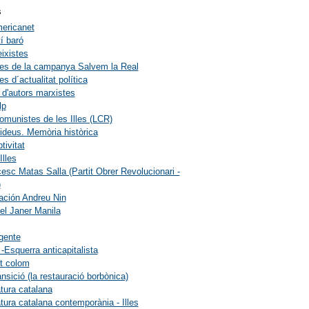
s
ericanet
í baró
eixistes
les de la campanya Salvem la Real
les d´actualitat política
 d'autors marxistes
lp
omunistes de les Illes (LCR)
ideus. Memòria històrica
tivitat
lles
esc Matas Salla (Partit Obrer Revolucionari -
)
ación Andreu Nin
el Janer Manila
gente
 -Esquerra anticapitalista
t colom
ansició (la restauració borbònica)
atura catalana
atura catalana contemporània - Illes