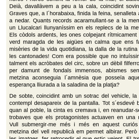
Deià, davallàvem a peu a la cala, coincidint sovi
Graves que, a l´horabaixa, finida la feina, senalleta
a nedar. Quants records acaramullant-se a la mem
un Llucalcari llunyaníssim en els replecs de la me
Els còdols ardents, les ones colpejant rítmicament 
verd maragda de les aigües en calma que ens fa
misèries de la vida quotidiana, la dalla de la rutin
les cantonades! Com era possible que no intuíssi
talment els acròbates del circ, sobre un dèbil filfe
per damunt de fondals immensos, abismes sen
metzina aconseguia l´amnèsia que posseïa aque
esperança lliurada a la saladina de la platja?
De sobte, coincidint amb un sotrac del vehicle, la 
contempl desapareix de la pantalla. Tot s´esdevé 
quan al poble, la cinta es cremava i, en reanudar-se
trobaves que els protagonistes actuaven en una n
Vull submergir-me més i més en aquest curiós 
metzina del vell republicà em permet albirar. Però
les imatges, fer retrocedir el que estic veient. El 