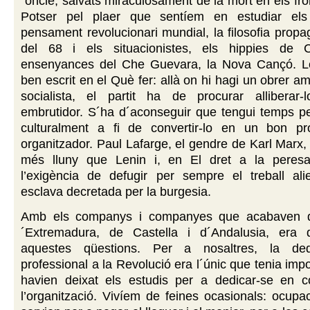
´oncle, salvats miraculosament de la mort en els fro
Potser pel plaer que sentíem en estudiar els 
pensament revolucionari mundial, la filosofia prop
del 68 i els situacionistes, els hippies de Ca
ensenyances del Che Guevara, la Nova Cançó. L
ben escrit en el Què fer: allà on hi hagi un obrer a
socialista, el partit ha de procurar alliberar-l
embrutidor. S´ha d´aconseguir que tengui temps pe
culturalment a fi de convertir-lo en un bon pr
organitzador. Paul Lafarge, el gendre de Karl Marx
més lluny que Lenin i, en El dret a la peresa
l’exigència de defugir per sempre el treball alie
esclava decretada per la burgesia.
Amb els companys i companyes que acabaven d’
´Extremadura, de Castella i d´Andalusia, era di
aquestes qüestions. Per a nosaltres, la ded
professional a la Revolució era l´únic que tenia imp
havien deixat els estudis per a dedicar-se en 
l’organització. Vivíem de feines ocasionals: ocup