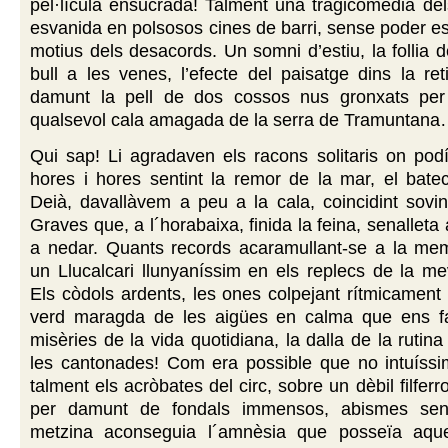
pel·lícula ensucrada! Talment una tragicomèdia del
esvanida en polsosos cines de barri, sense poder es
motius dels desacords. Un somni d’estiu, la follia 
bull a les venes, l’efecte del paisatge dins la ret
damunt la pell de dos cossos nus gronxats per
qualsevol cala amagada de la serra de Tramuntan
Qui sap! Li agradaven els racons solitaris on po
hores i hores sentint la remor de la mar, el bate
Deià, davallàvem a peu a la cala, coincidint sovi
Graves que, a l´horabaixa, finida la feina, senalleta
a nedar. Quants records acaramullant-se a la mem
un Llucalcari llunyaníssim en els replecs de la me
Els còdols ardents, les ones colpejant rítmicament 
verd maragda de les aigües en calma que ens fa
misèries de la vida quotidiana, la dalla de la rutin
les cantonades! Com era possible que no intuíssi
talment els acròbates del circ, sobre un dèbil filfe
per damunt de fondals immensos, abismes sen
metzina aconseguia l´amnèsia que posseïa aque