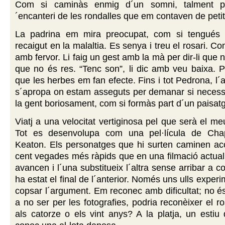
Com si caminàs enmig d´un somni, talment p
´encanteri de les rondalles que em contaven de petit
La padrina em mira preocupat, com si tengués 
recaigut en la malaltia. Es senya i treu el rosari. 
amb fervor. Li faig un gest amb la mà per dir-li que 
que no és res. “Tenc son”, li dic amb veu baixa. P
que les herbes em fan efecte. Fins i tot Pedrona, l´al
s´apropa on estam asseguts per demanar si necessi
la gent boriosament, com si formàs part d´un paisatg
Viatj a una velocitat vertiginosa pel que serà el me
Tot es desenvolupa com una pel·lícula de Chap
Keaton. Els personatges que hi surten caminen ac
cent vegades més ràpids que en una filmació actua
avancen i l´una substitueix l´altra sense arribar a 
ha estat el final de l´anterior. Només uns ulls expe
copsar l´argument. Em reconec amb dificultat; no és
a no ser per les fotografies, podria reconèixer el r
als catorze o els vint anys? A la platja, un estiu 