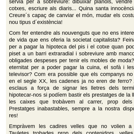
servia per a sobreviure: dibuixar plànols, vendre l
cotxes, escriure als diaris... Quina santa innocènci
Creure´s capaç de canviar el món, mudar els costu
nou tipus d´existència!
Com fer entendre als nouvenguts que no ens intere
de vida que ens oferia la societat capitalista? Fein
per a pagar la hipoteca del pis i el cotxe quan po
piset a un barri extraradial i sobreviure amb manco
obligades despeses per tenir els mobles de moda
eternitat per a poder pagar la cuina, el sofà i le
televisor? Com era possible que els companys no 
en el segle XX, les cadenes ja no eren de ferro? 
esclaus a força de signar les lletres dels term
hipotecar-nos si podíem bastir els prestatges de la ll
les caixes que trobàvem al carrer, prop dels 
Prestatges inabastables, sempre a la nostra dispo
res!
Empràvem les cadires velles que no volien a 
Tauletes trobades prop dels contenidors, vell