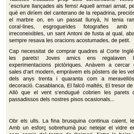
´escriure llançades als fems! Aquell armari arnat, pe
què en diríem del canterano de la repadrina, preci
el marbre on, en un passat llunyà, hi tenia ram
coral·lines, esgrogueïdes fotografies amb 
irreconeixibles, un sant Antoni de fusta al qual, ab
sempre resava les oracions acostumades, de petit.
Cap necessitat de comprar quadres al Corte Inglé
les parets! Joves amics ens regalaven l
experimentacions pictòriques. Anàvem a cercar c
sales d’art modern, empràvem els pòsters de les vell
dels anys trenta i quaranta com a meravelló
decoració. Casablanca, El falcó maltés, El tresor de
Allò que el vent s’endugué cobrien les parets
passadissos dels nostres pisos ocasionals...
Obr els ulls. La fina brusquina continua caient, len
Amb un esforç sobrehumà puc netejar el vidre en