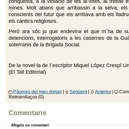
conquesta, a la violació de les al·lotes, al treball 
mines. Molt abans que arribassin a la selva, els 
conscients del futur que els arribava amb els lladru
els càntics religiosos.
Però ara sóc jo que endevina el que m´ha de suc
detencions, interrogatoris a les casernes de la Guàr
soterranis de la Brigada Social.
De la novel·la de l´escriptor Miquel López Crespí Un
(El Tall Editorial)
Pàgines del meu dietari
|
Següent
|
Anterior
|
Come
Retroenllaços (0)
Comentaris
Afegeix un comentari