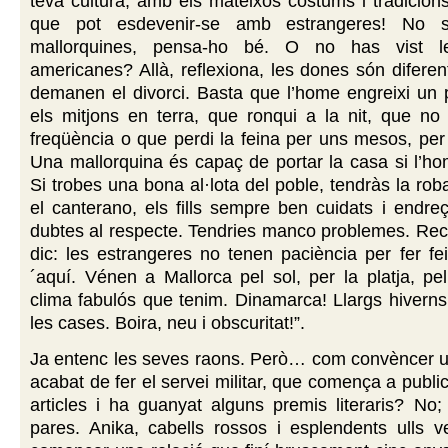
teva cultura, amb els mateixos costums i tradicio
que pot esdevenir-se amb estrangeres! No 
mallorquines, pensa-ho bé. O no has vist les
americanes? Allà, reflexiona, les dones són diferen
demanen el divorci. Basta que l’home engreixi un 
els mitjons en terra, que ronqui a la nit, que no
freqüència o que perdi la feina per uns mesos, per
Una mallorquina és capaç de portar la casa si l’hom
Si trobes una bona al·lota del poble, tendràs la ro
el canterano, els fills sempre ben cuidats i endre
dubtes al respecte. Tendries manco problemes. Rec
dic: les estrangeres no tenen paciència per fer f
´aquí. Vénen a Mallorca pel sol, per la platja, pel
clima fabulós que tenim. Dinamarca! Llargs hiverns a
les cases. Boira, neu i obscuritat!”.
Ja entenc les seves raons. Però… com convèncer u
acabat de fer el servei militar, que comença a publi
articles i ha guanyat alguns premis literaris? No;
pares. Anika, cabells rossos i esplendents ulls 