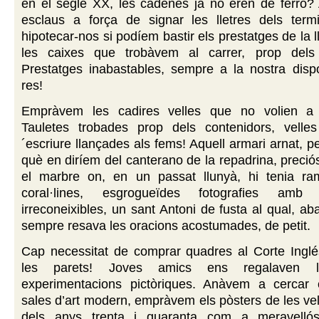
en el segle XX, les cadenes ja no eren de ferro? 
esclaus a força de signar les lletres dels term
hipotecar-nos si podíem bastir els prestatges de la ll
les caixes que trobàvem al carrer, prop dels 
Prestatges inabastables, sempre a la nostra dispo
res!
Empràvem les cadires velles que no volien a 
Tauletes trobades prop dels contenidors, vell
´escriure llançades als fems! Aquell armari arnat, pe
què en diríem del canterano de la repadrina, preci
el marbre on, en un passat llunyà, hi tenia ram
coral·lines, esgrogueïdes fotografies amb 
irreconeixibles, un sant Antoni de fusta al qual, ab
sempre resava les oracions acostumades, de petit.
Cap necessitat de comprar quadres al Corte Inglé
les parets! Joves amics ens regalaven l
experimentacions pictòriques. Anàvem a cercar c
sales d’art modern, empràvem els pòsters de les vell
dels anys trenta i quaranta com a meravelló