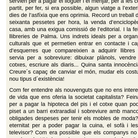
servien per a pagar el lloguer i el menjar, per a les c
partit, per fer, si era possible, algun viatge a l’exter
dies de l’asfíxia que ens oprimia. Record un treball 
seixanta pessetes per hora, la venda d’enciclopè
casa, amb una exigua comissió de l’editorial. I la f
llibreries de Palma. Uns indrets ideals per a organi
culturals que et permetien entrar en contacte i ca
d’esquerres que compareixien a adquirir llibres p
servia per a sobreviure: dibuixar plànols, vendre l
cotxes, escriure als diaris... Quina santa innocènci
Creure´s capaç de canviar el món, mudar els costu
nou tipus d´existència!
Com fer entendre als nouvenguts que no ens intere
de vida que ens oferia la societat capitalista? Fein
per a pagar la hipoteca del pis i el cotxe quan po
piset a un barri extraradial i sobreviure amb manco
obligades despeses per tenir els mobles de moda
eternitat per a poder pagar la cuina, el sofà i le
televisor? Com era possible que els companys no 