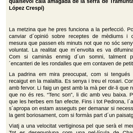
qualsevol cala amagada de la serra de Tramunt
López Crespí)
La metzina que he pres funciona a la perfecció. P
canviar d´opinió sobre receptes de mèdiums i 
mesura que passen els minuts not que no sóc seny
voluntat. La realitat que m´envolta es va difumin
Com si caminàs enmig d´un somni, talment p
´encanteri de les rondalles que em contaven de petit
La padrina em mira preocupat, com si tengués 
recaigut en la malaltia. Es senya i treu el rosari. 
amb fervor. Li faig un gest amb la mà per dir-li que 
que no és res. “Tenc son”, li dic amb veu baixa. P
que les herbes em fan efecte. Fins i tot Pedrona, l´al
s´apropa on estam asseguts per demanar si necessi
la gent boriosament, com si formàs part d´un paisatg
Viatj a una velocitat vertiginosa pel que serà el me
Tot es desenvolupa com una pel·lícula de Chap