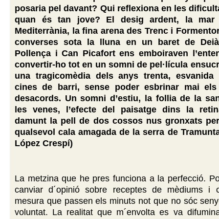
posaria pel davant? Qui reflexiona en les dificult
quan és tan jove? El desig ardent, la mar
Mediterrània, la fina arena des Trenc i Formentor
converses sota la lluna en un baret de Deià
Pollença i Can Picafort ens emboiraven l’ente
convertir-ho tot en un somni de pel·lícula ensuc
una tragicomèdia dels anys trenta, esvanida
cines de barri, sense poder esbrinar mai els
desacords. Un somni d’estiu, la follia de la sa
les venes, l’efecte del paisatge dins la reti
damunt la pell de dos cossos nus gronxats per
qualsevol cala amagada de la serra de Tramunt
López Crespí)
La metzina que he pres funciona a la perfecció. P
canviar d´opinió sobre receptes de mèdiums i 
mesura que passen els minuts not que no sóc seny
voluntat. La realitat que m´envolta es va difumin