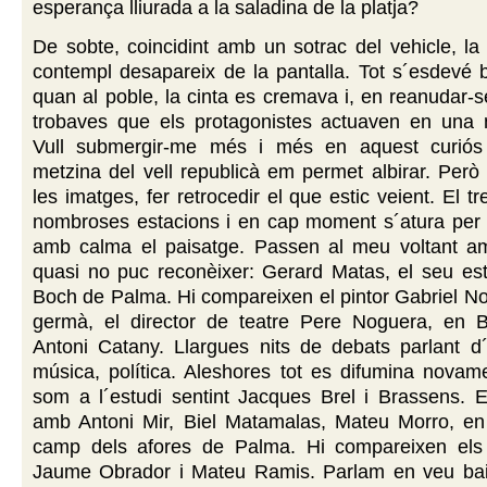
esperança lliurada a la saladina de la platja?
De sobte, coincidint amb un sotrac del vehicle, la 
contempl desapareix de la pantalla. Tot s´esdevé 
quan al poble, la cinta es cremava i, en reanudar-se
trobaves que els protagonistes actuaven en una n
Vull submergir-me més i més en aquest curiós 
metzina del vell republicà em permet albirar. Però
les imatges, fer retrocedir el que estic veient. El 
nombroses estacions i en cap moment s´atura per 
amb calma el paisatge. Passen al meu voltant am
quasi no puc reconèixer: Gerard Matas, el seu est
Boch de Palma. Hi compareixen el pintor Gabriel No
germà, el director de teatre Pere Noguera, en 
Antoni Catany. Llargues nits de debats parlant d´ar
música, política. Aleshores tot es difumina novam
som a l´estudi sentint Jacques Brel i Brassens. E
amb Antoni Mir, Biel Matamalas, Mateu Morro, e
camp dels afores de Palma. Hi compareixen els
Jaume Obrador i Mateu Ramis. Parlam en veu ba