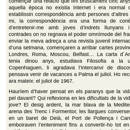
començar una relació que finí bruscament cinc any
aquella època no existia Internet i era normal 
establissin correspondència amb persones d’altres
mi, la correspondència era una forma de conè
d’entretenir-me amb joves d’indrets llunyans 
contrades on no regnava el poder omnímode del fra
enviar la meva adreça a una revista juvenil internac
d’una setmana, començaren a arribar cartes provin
Londres, Roma, Moscou, Belfast… La carta d´An
tenia dinou anys, estudiava Filosofia a la un
Copenhaguen, li agradava l’intercanvi de disco
pensava venir de vacances a Palma el juliol. Ho rec
ara mateix: el juliol de 1967.
Hauríem d’haver pensat en els paranys que la vid
pel davant? Qui reflexiona en les dificultats de la v
jove? El desig ardent, la mar blava de la Mediter
arena des Trenc i Formentor, les llargues converses
en un baret de Deià, el Port de Pollença i Can
emboiraven l’enteniment fins a convertir-ho tot e