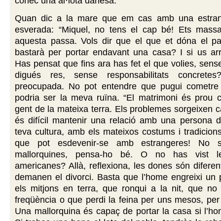
conec una al·lota danesa.
Quan dic a la mare que em cas amb una estran
esverada: “Miquel, no tens el cap bé! Ets massa
aquesta passa. Vols dir que el que et dóna el par
bastarà per portar endavant una casa? I si us arri
Has pensat que fins ara has fet el que volies, sens
digués res, sense responsabilitats concrete
preocupada. No pot entendre que pugui cometre
podria ser la meva ruïna. “El matrimoni és prou 
gent de la mateixa terra. Els problemes sorgeixen ca
és difícil mantenir una relació amb una persona d
teva cultura, amb els mateixos costums i tradicio
que pot esdevenir-se amb estrangeres! No 
mallorquines, pensa-ho bé. O no has vist les
americanes? Allà, reflexiona, les dones són diferen
demanen el divorci. Basta que l’home engreixi un 
els mitjons en terra, que ronqui a la nit, que no
freqüència o que perdi la feina per uns mesos, per
Una mallorquina és capaç de portar la casa si l’hom