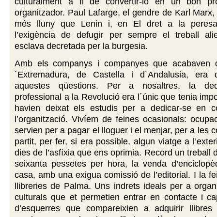
culturalment a fi de convertir-lo en un bon pr
organitzador. Paul Lafarge, el gendre de Karl Marx
més lluny que Lenin i, en El dret a la peresa
l’exigència de defugir per sempre el treball alie
esclava decretada per la burgesia.
Amb els companys i companyes que acabaven d’
´Extremadura, de Castella i d´Andalusia, era di
aquestes qüestions. Per a nosaltres, la ded
professional a la Revolució era l´únic que tenia imp
havien deixat els estudis per a dedicar-se en 
l’organització. Vivíem de feines ocasionals: ocup
servien per a pagar el lloguer i el menjar, per a les c
partit, per fer, si era possible, algun viatge a l’exter
dies de l’asfíxia que ens oprimia. Record un treball 
seixanta pessetes per hora, la venda d’enciclopè
casa, amb una exigua comissió de l’editorial. I la f
llibreries de Palma. Uns indrets ideals per a organi
culturals que et permetien entrar en contacte i ca
d’esquerres que compareixien a adquirir llibres p