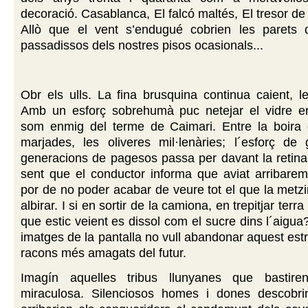
decoració. Casablanca, El falcó maltés, El tresor de
Allò que el vent s’endugué cobrien les parets
passadissos dels nostres pisos ocasionals...
Obr els ulls. La fina brusquina continua caient, len
Amb un esforç sobrehumà puc netejar el vidre en
som enmig del terme de Caimari. Entre la boira d
marjades, les oliveres mil·lenàries; l´esforç de 
generacions de pagesos passa per davant la retina
sent que el conductor informa que aviat arribarem
por de no poder acabar de veure tot el que la met
albirar. I si en sortir de la camiona, en trepitjar terr
que estic veient es dissol com el sucre dins l´aigua
imatges de la pantalla no vull abandonar aquest estr
racons més amagats del futur.
Imagín aquelles tribus llunyanes que bastire
miraculosa. Silenciosos homes i dones descobri