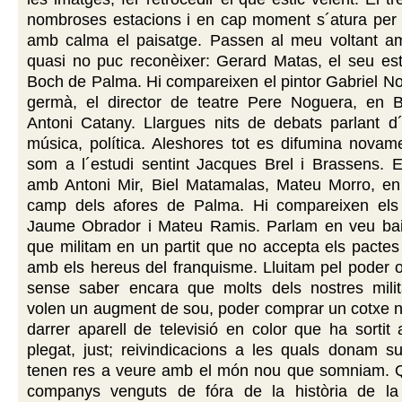
nombroses estacions i en cap moment s´atura per 
amb calma el paisatge. Passen al meu voltant am
quasi no puc reconèixer: Gerard Matas, el seu est
Boch de Palma. Hi compareixen el pintor Gabriel No
germà, el director de teatre Pere Noguera, en 
Antoni Catany. Llargues nits de debats parlant d´ar
música, política. Aleshores tot es difumina novam
som a l´estudi sentint Jacques Brel i Brassens. E
amb Antoni Mir, Biel Matamalas, Mateu Morro, e
camp dels afores de Palma. Hi compareixen els
Jaume Obrador i Mateu Ramis. Parlam en veu ba
que militam en un partit que no accepta els pactes
amb els hereus del franquisme. Lluitam pel poder o
sense saber encara que molts dels nostres milit
volen un augment de sou, poder comprar un cotxe n
darrer aparell de televisió en color que ha sortit 
plegat, just; reivindicacions a les quals donam s
tenen res a veure amb el món nou que somniam. 
companys venguts de fóra de la història de la 