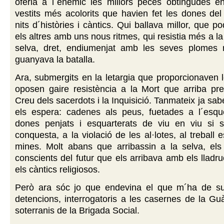
oferia a l´enemic les millors peces obtingudes en
vestits més acolorits que havien fet les dones del
nits d´històries i càntics. Qui ballava millor, que p
els altres amb uns nous ritmes, qui resistia més a la
selva, dret, endiumenjat amb les seves plomes 
guanyava la batalla.
Ara, submergits en la letargia que proporcionaven 
oposen gaire resistència a la Mort que arriba pre
Creu dels sacerdots i la Inquisició. Tanmateix ja sab
els espera: cadenes als peus, fuetades a l´esq
dones penjats i esquarterats de viu en viu si 
conquesta, a la violació de les al·lotes, al treball 
mines. Molt abans que arribassin a la selva, els 
conscients del futur que els arribava amb els lladru
els càntics religiosos.
Però ara sóc jo que endevina el que m´ha de suc
detencions, interrogatoris a les casernes de la Guàr
soterranis de la Brigada Social.