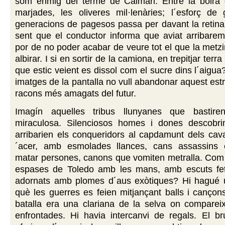
som enmig del terme de Caimari. Entre la boira d
marjades, les oliveres mil·lenàries; l´esforç de 
generacions de pagesos passa per davant la retina
sent que el conductor informa que aviat arribarem
por de no poder acabar de veure tot el que la met
albirar. I si en sortir de la camiona, en trepitjar terr
que estic veient es dissol com el sucre dins l´aigua
imatges de la pantalla no vull abandonar aquest estr
racons més amagats del futur.
Imagín aquelles tribus llunyanes que bastire
miraculosa. Silenciosos homes i dones descobri
arribarien els conqueridors al capdamunt dels cava
´acer, amb esmolades llances, cans assassins e
matar persones, canons que vomiten metralla. Com f
espases de Toledo amb les mans, amb escuts fe
adornats amb plomes d´aus exòtiques? Hi hagué
què les guerres es feien mitjançant balls i canço
batalla era una clariana de la selva on compareix
enfrontades. Hi havia intercanvi de regals. El bru