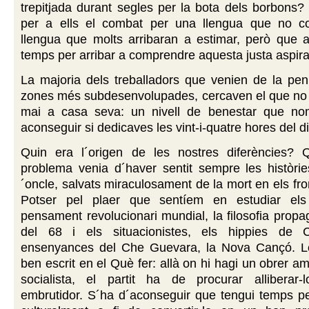
trepitjada durant segles per la bota dels borbons? 
per a ells el combat per una llengua que no c
llengua que molts arribaran a estimar, però que 
temps per arribar a comprendre aquesta justa aspira
La majoria dels treballadors que venien de la pen
zones més subdesenvolupades, cercaven el que no 
mai a casa seva: un nivell de benestar que no
aconseguir si dedicaves les vint-i-quatre hores del di
Quin era l´origen de les nostres diferències? 
problema venia d´haver sentit sempre les històrie
´oncle, salvats miraculosament de la mort en els fro
Potser pel plaer que sentíem en estudiar els 
pensament revolucionari mundial, la filosofia prop
del 68 i els situacionistes, els hippies de Ca
ensenyances del Che Guevara, la Nova Cançó. L
ben escrit en el Què fer: allà on hi hagi un obrer a
socialista, el partit ha de procurar alliberar-l
embrutidor. S´ha d´aconseguir que tengui temps pe