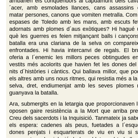
arribarien els conqueridors al capdamunt dels cava
´acer, amb esmolades llances, cans assassins e
matar persones, canons que vomiten metralla. Com f
espases de Toledo amb les mans, amb escuts fe
adornats amb plomes d´aus exòtiques? Hi hagué
què les guerres es feien mitjançant balls i canço
batalla era una clariana de la selva on compareix
enfrontades. Hi havia intercanvi de regals. El bru
oferia a l´enemic les millors peces obtingudes en
vestits més acolorits que havien fet les dones del
nits d´històries i càntics. Qui ballava millor, que p
els altres amb uns nous ritmes, qui resistia més a la
selva, dret, endiumenjat amb les seves plomes 
guanyava la batalla.
Ara, submergits en la letargia que proporcionaven 
oposen gaire resistència a la Mort que arriba pre
Creu dels sacerdots i la Inquisició. Tanmateix ja sab
els espera: cadenes als peus, fuetades a l´esq
dones penjats i esquarterats de viu en viu si 