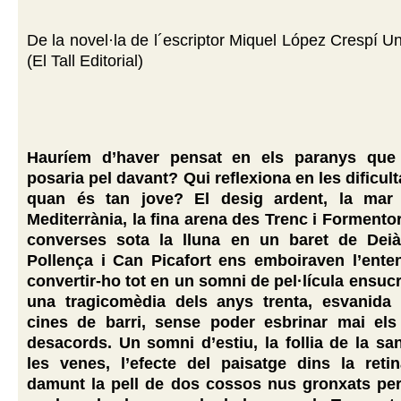
De la novel·la de l´escriptor Miquel López Crespí Un
(El Tall Editorial)
Hauríem d’haver pensat en els paranys que
posaria pel davant? Qui reflexiona en les dificult
quan és tan jove? El desig ardent, la mar
Mediterrània, la fina arena des Trenc i Formentor
converses sota la lluna en un baret de Deià
Pollença i Can Picafort ens emboiraven l’ente
convertir-ho tot en un somni de pel·lícula ensuc
una tragicomèdia dels anys trenta, esvanida
cines de barri, sense poder esbrinar mai els
desacords. Un somni d’estiu, la follia de la sa
les venes, l’efecte del paisatge dins la reti
damunt la pell de dos cossos nus gronxats per