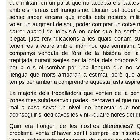
que militam en un partit que no accepta els pactes
amb els hereus del franquisme. Lluitam pel poder o
sense saber encara que molts dels nostres milit
volen un augment de sou, poder comprar un cotxe n
darrer aparell de televisió en color que ha sortit 
plegat, just; reivindicacions a les quals donam s
tenen res a veure amb el món nou que somniam. 
companys venguts de fóra de la història de la 
trepitjada durant segles per la bota dels borbons? 
per a ells el combat per una llengua que no c
llengua que molts arribaran a estimar, però que 
temps per arribar a comprendre aquesta justa aspira
La majoria dels treballadors que venien de la pen
zones més subdesenvolupades, cercaven el que no 
mai a casa seva: un nivell de benestar que no
aconseguir si dedicaves les vint-i-quatre hores del di
Quin era l´origen de les nostres diferències? 
problema venia d´haver sentit sempre les històrie