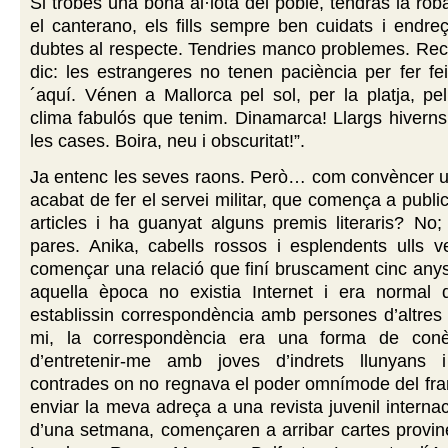
Si trobes una bona al·lota del poble, tendràs la ro
el canterano, els fills sempre ben cuidats i endre
dubtes al respecte. Tendries manco problemes. Rec
dic: les estrangeres no tenen paciència per fer f
´aquí. Vénen a Mallorca pel sol, per la platja, pel
clima fabulós que tenim. Dinamarca! Llargs hiverns a
les cases. Boira, neu i obscuritat!”.
Ja entenc les seves raons. Però… com convèncer u
acabat de fer el servei militar, que comença a publi
articles i ha guanyat alguns premis literaris? No;
pares. Anika, cabells rossos i esplendents ulls 
començar una relació que finí bruscament cinc any
aquella època no existia Internet i era normal 
establissin correspondència amb persones d’altres
mi, la correspondència era una forma de conè
d’entretenir-me amb joves d’indrets llunyans 
contrades on no regnava el poder omnímode del fra
enviar la meva adreça a una revista juvenil internac
d’una setmana, començaren a arribar cartes provin