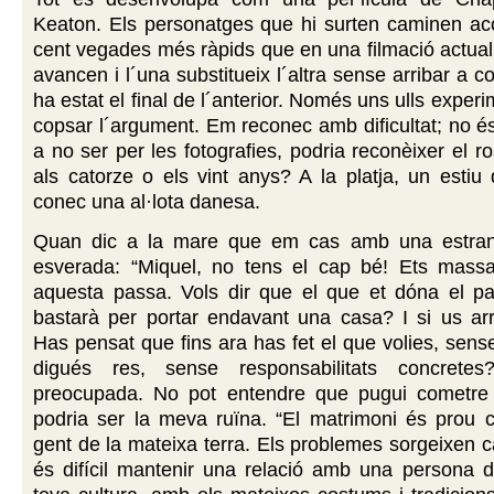
Keaton. Els personatges que hi surten caminen ac
cent vegades més ràpids que en una filmació actua
avancen i l´una substitueix l´altra sense arribar a 
ha estat el final de l´anterior. Només uns ulls expe
copsar l´argument. Em reconec amb dificultat; no és
a no ser per les fotografies, podria reconèixer el r
als catorze o els vint anys? A la platja, un estiu 
conec una al·lota danesa.
Quan dic a la mare que em cas amb una estran
esverada: “Miquel, no tens el cap bé! Ets massa
aquesta passa. Vols dir que el que et dóna el par
bastarà per portar endavant una casa? I si us arri
Has pensat que fins ara has fet el que volies, sens
digués res, sense responsabilitats concrete
preocupada. No pot entendre que pugui cometre
podria ser la meva ruïna. “El matrimoni és prou 
gent de la mateixa terra. Els problemes sorgeixen ca
és difícil mantenir una relació amb una persona d