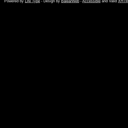
Powered by
Life Type
- Design by
BalearWeb
-
Accessible
and Valid
XHTML