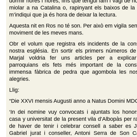
dormir hores i hores, fins que tengui fam i vagi de n
miolar a na Catalina o, rapinyant els baixos de l
m’indiqui que ja és hora de deixar la lectura.
Aquesta nit en Ros no té son. Per això em vigila se
moviment de les meves mans.
Obr el volum que registra els incidents de la con
nostra església. En sortir els primers números de
Marjal voldria fer uns articles per a explica
parroquians els fets més important de la cons
immensa fàbrica de pedra que agombola les nostr
alegries.
Llig:
“Die XXVI mensis Augusti anno a Natus Domini M
‘In dei nomine vuy convocats i ajuntats los honor
casa y universitat de la present vila d’Albopàs per 
de haver de tenir i celebrar consell a saber es 
Gabriel jurat i conseller, Antoni Serra de Son 