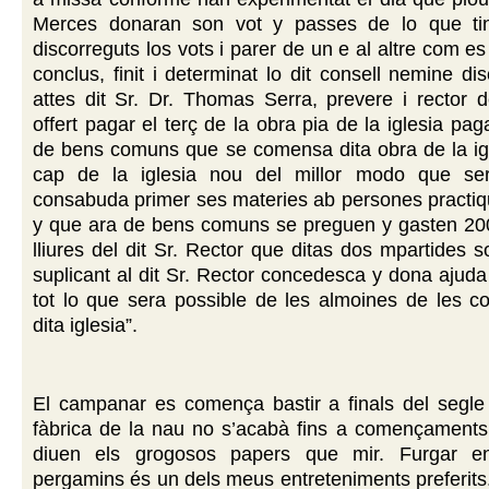
Merces donaran son vot y passes de lo que ti
discorreguts los vots i parer de un e al altre com e
conclus, finit i determinat lo dit consell nemine di
attes dit Sr. Dr. Thomas Serra, prevere i rector d
offert pagar el terç de la obra pia de la iglesia pa
de bens comuns que se comensa dita obra de la igl
cap de la iglesia nou del millor modo que ser
consabuda primer ses materies ab persones practiq
y que ara de bens comuns se preguen y gasten 200 
lliures del dit Sr. Rector que ditas dos mpartides s
suplicant al dit Sr. Rector concedesca y dona ajuda 
tot lo que sera possible de les almoines de les co
dita iglesia”.
El campanar es comença bastir a finals del segle 
fàbrica de la nau no s’acabà fins a començaments 
diuen els grogosos papers que mir. Furgar ent
pergamins és un dels meus entreteniments preferits