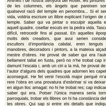
Ànimes i de nostra Senyora del Roser, les pinture
de les columnes, els àngels que pareixen sort
qualsevol racó del temple en penombra... Si el s
vida, voldria escriure un llibre explicant l’origen de 
temple. Saber qui va pintar o esculpir aquella es
aquell quadre, cisellar escuts en la pedra vida. T
difícil, retrocedir fins al passat. En aquelles èpo
molts dels creadors, que avui serien consider
escultors d’importància cabdal, eren tenguts
manobres, decoradors i pintors, a la mateixa alça
mestre d’obres. He provat de saber qui era l’auto
bellament tallat en fusta, però no n’he trobat cap i
damunt l’escala i, amb un ciri a la mà, he provat de
l’autor d’alguns dels quadres que adornen les cape
aconseguit. He fet venir l’escolà major perquè m’
rere l’obra en una provatura d’esbrinar si va deixar
en algun lloc amagat: no hi he trobat res; cap indic
saber qui era. Potser l’única manera seria torn
parroquials, trobar els llibres on hi ha constància 
les obres. Qui sap si entre els detalls que indiqu