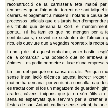
reconstrucció de la carnisseria feta malbé per
tempestes quan l’aigua del torrent de sant Miquel i
carrers, el pagament a missers i notaris a causa 
processos judicials que els jurats han d’emprendre 
els tributs que demana la Cort, el mantenimen
ponts... Hi ha famílies que no mengen per a fe
contribucions, i sovint se sustenten de l’almoina
rics, els queviure que a vegades reparteix la rectoria.
I enmig de tot aquest embalum, voler bastir l’esg
de la comarca? Una població que no arribava a
ànimes... es podia permetre el luxe d’una empresa 
La llum del quinqué em cansa els ulls. Per quin mo
sense instal·lació elèctrica aquest indret? Potse
mai no ha demanat per venir-hi a consultar cap doc
es tractat com si fos un magatzem de guardar-hi giny
arades, càvecs i xipons que ja no són útils a ni
senalles espanyats que serviran per a cremar a
festes de sant Antoni, cadires sense seient, balanci