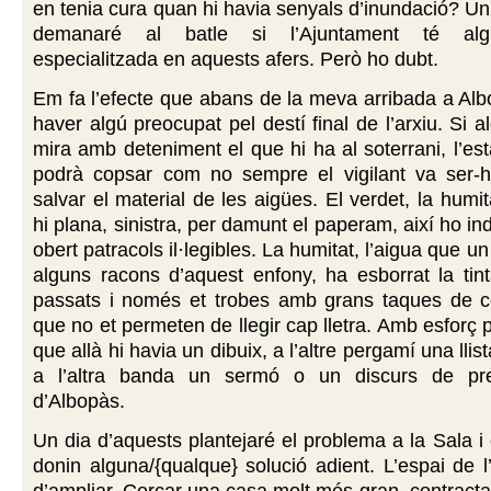
en tenia cura quan hi havia senyals d’inundació? Un
demanaré al batle si l’Ajuntament té alg
especialitzada en aquests afers. Però ho dubt.
Em fa l’efecte que abans de la meva arribada a Al
haver algú preocupat pel destí final de l’arxiu. Si 
mira amb deteniment el que hi ha al soterrani, l’esta
podrà copsar com no sempre el vigilant va ser-
salvar el material de les aigües. El verdet, la humi
hi plana, sinistra, per damunt el paperam, així ho in
obert patracols il·legibles. La humitat, l’aigua que u
alguns racons d’aquest enfony, ha esborrat la tin
passats i només et trobes amb grans taques de col
que no et permeten de llegir cap lletra. Amb esforç 
que allà hi havia un dibuix, a l’altre pergamí una lli
a l’altra banda un sermó o un discurs de pret
d’Albopàs.
Un dia d’aquests plantejaré el problema a la Sala 
donin alguna/{qualque} solució adient. L’espai de l’