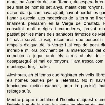
mare, na Joaneta de can Tomeu, desesperada en
seu fillet de només set anys, malalt dels ronyons
dia en dia i ja caminava ajupit, havent perdut les g
i anar a escola. Les medecines de la terra no li ser
finalment, pensaren en la Verge de Crestatx. 
consultat molt metges i curanderes, provat mu
passat per les mans dels sanadors famosos de Mall
hi havia servit. Li vaig recomanar que portassin 
ampolla d’aigua de la Verge i al cap de pocs di
increïble millora provinent de la misericòrdia del c
començà a jugar amb els altres al·lots del se
desaparegué el mal de ronyons, i ara tresca com
muntanya, feliç i rialler.
Aleshores, en el temps que registren els vells llibr
els homes bastien per a l’eternitat. No hi havi
funcionava meticulosament, amb la precisió ma
rellotge suís.
Mentre prepar mentalment l’homilia d’aquest diume