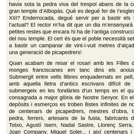
havia sota la pedra viva del trespol abans de la c
gran temple d’Albopàs. Què es degué fer de l’esgles
XIII? Enderrocada, degué servir per a bastir els
l’actual? El rector m’ha dit que un dia m’ensenyarà 
petites restes que encara hi ha de l’antiga construcc
del nou temple. El cert és que el poble necessità se
a bastir un campanar de vint-i-vuit metres d’alça
una generació de picapedrers!
Quan acabam de resar el rosari amb les Filles d
monges franciscanes em tanc dins els arxius 
Submergit entre vells llibres enquadernats en pell
amb aquella lletra d’antics escrivans difícil de 
submergeix en les fondàries d’un temps en el qua
consagrada a major glòria de Nostre Senyor. En el 
depòsits i esmerços es troben llistes infinites de n
de centenars de picapedrers, mestres d’obra, 
pedra, ferrers, artesans de la fusta, fabricants 
Totxo, Agustí Isern, Nadal Sastre, Llorenç Serra,
Joan Company, Miquel Soler... i així centenars i