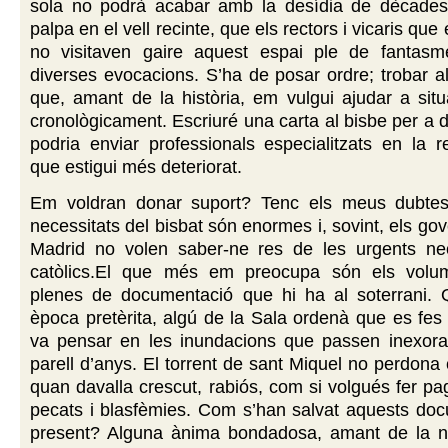
sola no podrà acabar amb la desídia de dècades
palpa en el vell recinte, que els rectors i vicaris qu
no visitaven gaire aquest espai ple de fantas
diverses evocacions. S’ha de posar ordre; trobar a
que, amant de la història, em vulgui ajudar a sit
cronològicament. Escriuré una carta al bisbe per a
podria enviar professionals especialitzats en la r
que estigui més deteriorat.
Em voldran donar suport? Tenc els meus dubtes
necessitats del bisbat són enormes i, sovint, els go
Madrid no volen saber-ne res de les urgents nec
catòlics.El que més em preocupa són els volum
plenes de documentació que hi ha al soterrani.
època pretèrita, algú de la Sala ordenà que es fes 
va pensar en les inundacions que passen inexor
parell d’anys. El torrent de sant Miquel no perdona 
quan davalla crescut, rabiós, com si volgués fer p
pecats i blasfèmies. Com s’han salvat aquests doc
present? Alguna ànima bondadosa, amant de la nos