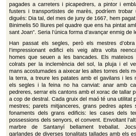
pagades a carreters i picapedrers, a pintor i emb
fusters i transportistes de marès, podríem trobar
digués: Dia tal, del mes de juny de 1667, hem pagat 
Binimelis 50 lliures pel quadre que ens ha pintat am
sant Joan”. Seria l’única forma d’avançar enmig de l
Han passat els segles, però els mestres d’obra
l’impressionant edifici els veig altra volta reen
homes que seuen a les bancades. Els mateixos r
colrats per la inclemència del sol, la pluja i el ve
mans acostumades a aixecar les altes torres dels mol
la terra, a treure les patates amb el gavilans i le
els segles i la feina no ha canviat: anar amb car
pedreres, serrar els cantons amb el xorac de tallar 
a cop de destral. Cada gruix del maó té una utilitat 
mestres; parets mitjanceres, grans pedres aptes 
fonaments dels grans edificis: les cases dels ter
possessions dels senyors, el convent. Envoltant l’al
marbre de Santanyí bellament treballat. Jocs
garlandes de diverses tonalitats tallades amb els es