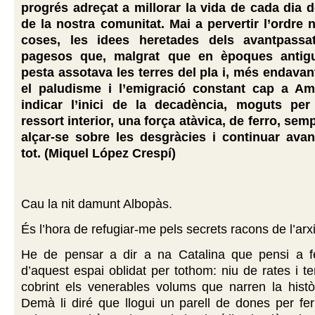
progrés adreçat a millorar la vida de cada dia
de la nostra comunitat. Mai a pervertir l’ordre 
coses, les idees heretades dels avantpass
pagesos que, malgrat que en èpoques antig
pesta assotava les terres del pla i, més endavant
el paludisme i l’emigració constant cap a Am
indicar l’inici de la decadència, moguts pe
ressort interior, una força atàvica, de ferro, se
alçar-se sobre les desgràcies i continuar ava
tot. (Miquel López Crespí)
Cau la nit damunt Albopàs.
És l’hora de refugiar-me pels secrets racons de l’arx
He de pensar a dir a na Catalina que pensi a f
d’aquest espai oblidat per tothom: niu de rates i te
cobrint els venerables volums que narren la histò
Demà li diré que llogui un parell de dones per fer 