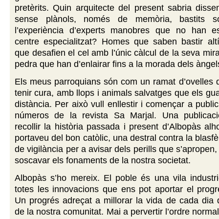
pretèrits. Quin arquitecte del present sabria disse
sense plànols, només de memòria, bastits 
l’experiència d’experts manobres que no han e
centre especialitzat? Homes que saben bastir altí
que desafien el cel amb l’únic càlcul de la seva mir
pedra que han d’enlairar fins a la morada dels àngel
Els meus parroquians són com un ramat d’ovelles 
tenir cura, amb llops i animals salvatges que els gu
distància. Per això vull enllestir i començar a publi
números de la revista Sa Marjal. Una publicac
recollir la història passada i present d’Albopàs alh
portaveu del bon catòlic, una destral contra la blasf
de vigilància per a avisar dels perills que s’apropen, 
soscavar els fonaments de la nostra societat.
Albopàs s’ho mereix. El poble és una vila industr
totes les innovacions que ens pot aportar el prog
Un progrés adreçat a millorar la vida de cada dia
de la nostra comunitat. Mai a pervertir l’ordre norma