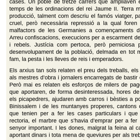
cases. Un poble de tretze carrers que ampliaven el
temps de les ordinacions del rei Jaume II. Terra 
producció, talment com descriu el famós viatger, pa
cruel, però necessària repressió a la qual foren
malfactors de les Germanies a començaments de
Arreu confiscacions, execucions per a escarment de 
i rebels. Justícia com pertoca, però perniciosa 
desenvolupament de la població, delmada en tot 
fam, la pesta i les lleves de reis i emperadors.
Els arxius tan sols relaten el preu dels treballs, el
als mestres d’obra i jornalers encarregats de bastir e
Però mai es relaten els esforços de milers de pa
que aportaren, de forma desinteressada, hores de 
els picapedrers, ajudaren amb carros i bèsties a p
Binissalem i de les muntanyes properes, cantons 
que tenien per a fer les cases particulars i que 
rectoria, el marbre que s’havia d’emprar per a fer
senyor important. I les dones, malgrat la feina al c
aportant dinars i tota mena de queviures per als tre