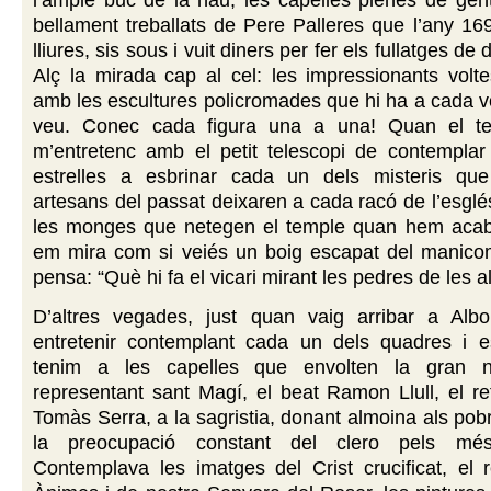
l’ample buc de la nau, les capelles plenes de gent,
bellament treballats de Pere Palleres que l’any 1
lliures, sis sous i vuit diners per fer els fullatges de 
Alç la mirada cap al cel: les impressionants volt
amb les escultures policromades que hi ha a cada vo
veu. Conec cada figura una a una! Quan el te
m’entretenc amb el petit telescopi de contemplar 
estrelles a esbrinar cada un dels misteris qu
artesans del passat deixaren a cada racó de l’esglé
les monges que netegen el temple quan hem acab
em mira com si veiés un boig escapat del manico
pensa: “Què hi fa el vicari mirant les pedres de les a
D’altres vegades, just quan vaig arribar a Al
entretenir contemplant cada un dels quadres i e
tenim a les capelles que envolten la gran 
representant sant Magí, el beat Ramon Llull, el ret
Tomàs Serra, a la sagristia, donant almoina als pob
la preocupació constant del clero pels més
Contemplava les imatges del Crist crucificat, el 