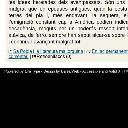
les idees heretades dels avantpassats. Són uns
malgrat que en èpoques antigues, quan la pesta
terres del pla i, més endavant, la sequera, e
l’emigració constant cap a Amèrica podien indicar
decadència, moguts per un poderós ressort interi
atàvica, de ferro, sempre han sabut alçar-se sobre 
i continuar avançant malgrat tot.
Sa Pobla i la literatura mallorquina
|
Enllaç permanent
comentari
|
Retroenllaços (0)
Powered by
Life Type
- Design by
BalearWeb
-
Accessible
and Valid
XHTML