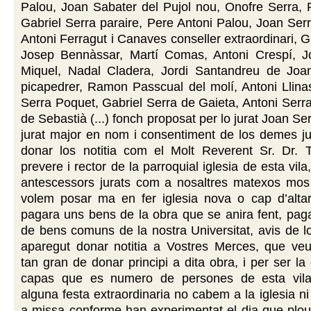
Palou, Joan Sabater del Pujol nou, Onofre Serra, 
Gabriel Serra paraire, Pere Antoni Palou, Joan Serr
Antoni Ferragut i Canaves conseller extraordinari, G
Josep Bennàssar, Martí Comas, Antoni Crespí, 
Miquel, Nadal Cladera, Jordi Santandreu de Jo
picapedrer, Ramon Passcual del molí, Antoni Llina
Serra Poquet, Gabriel Serra de Gaieta, Antoni Serra 
de Sebastià (...) fonch proposat per lo jurat Joan Se
jurat major en nom i consentiment de los demes jura
donar los notitia com el Molt Reverent Sr. Dr.
prevere i rector de la parroquial iglesia de esta vila
antescessors jurats com a nosaltres matexos mos 
volem posar ma en fer iglesia nova o cap d’altar
pagara uns bens de la obra que se anira fent, pag
de bens comuns de la nostra Universitat, avis de 
aparegut donar notitia a Vostres Merces, que veu
tan gran de donar principi a dita obra, i per ser la
capas que es numero de persones de esta vila
alguna festa extraordinaria no cabem a la iglesia ni
a missa conforme han experimentat el dia que plou,