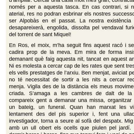
d’ampliar. Cercar una casa molt més gran, contract
només per a aquesta tasca. En cas contrari, si n
aterial, res no podran esbrinar els nostres success
ser Alpobàs en el passat. La nostra existènci
desapareixerà, engolida, dissolta pel vendaval furi
del torrent de sant Miquel!
En Ros, el moix, m’ha seguit fins aquest racó i s
cadira prop de la meva. Em mira de forma insis
demanant què faig aquesta nit, tancat en aquest a
Ni es molesta a cercar cap de les rates que sent tre
els vells prestatges de l’arxiu. Ben menjat, aviciat p
no té necessitat de sortir a les nits a cercar re
menja. Vigila des de la distància els meus movimen
criada. S’amaga a les cambres de dalt de la 
compareix gent a demanar una missa, organitzar
un bateig, un funeral. Quan han marxat les vis
lentament des del pis superior i, fent una ulla
investigador, torna a seure al sofà del despatx. Mig
amb un ull obert els ocells que piulen pel jardí.