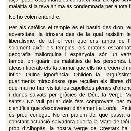
malaltia si la teva ànima és condemnada per a tota l’
No ho volen entendre.
Per als catòlics el temple és el bastió des d’on res
adversitats, la trinxera des de la qual resistim 
liberalisme, de tot el verí que ens arriba de l’e
solament això: els temples, els oratoris escampat
geografia mallorquina i espanyola, són un verta
també, on guarir les malalties de les persones. L
ateus i liberals els fa afirmar que ells no creuen en
inflor! Quina ignorància! Obliden la llarguíssim
guariments miraculosos que recullen els llibres d’
que mai no han visitat les capelletes plenes d’ofre
i dones salvats per gràcies de Déu, la Verge Mar
sants? No vull parlar dels fets comprovats per m
científics que s’esdevenen diàriament a Lorda i Fàti
és prou conegut. No en parlem del que passa a
constant actuació salvadora que fa la Mare de Déu
prop d’Albopàs, la nostra Verge de Crestatx ha s