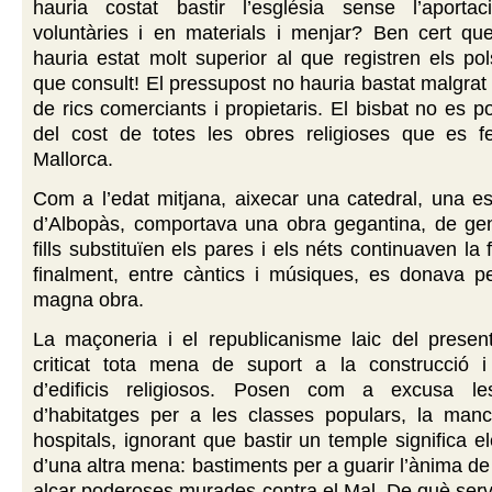
hauria costat bastir l’església sense l’aporta
voluntàries i en materials i menjar? Ben cert que
hauria estat molt superior al que registren els p
que consult! El pressupost no hauria bastat malgrat
de rics comerciants i propietaris. El bisbat no es p
del cost de totes les obres religioses que es f
Mallorca.
Com a l’edat mitjana, aixecar una catedral, una e
d’Albopàs, comportava una obra gegantina, de gen
fills substituïen els pares i els néts continuaven la 
finalment, entre càntics i músiques, es donava p
magna obra.
La maçoneria i el republicanisme laic del prese
criticat tota mena de suport a la construcció 
d’edificis religiosos. Posen com a excusa les
d’habitatges per a les classes populars, la manc
hospitals, ignorant que bastir un temple significa e
d’una altra mena: bastiments per a guarir l’ànima de
alçar poderoses murades contra el Mal. De què serv