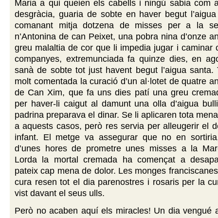
Maria a qui queien els cabells i ningú sabia com 
desgràcia, guaria de sobte en haver begut l’aigua
comanant mitja dotzena de misses per a la sev
n’Antonina de can Peixet, una pobra nina d’onze an
greu malaltia de cor que li impedia jugar i caminar
companyes, extremunciada fa quinze dies, en ago
sanà de sobte tot just havent begut l’aigua santa
molt comentada la curació d’un al·lotet de quatre an
de Can Xim, que fa uns dies patí una greu crema
per haver-li caigut al damunt una olla d’aigua bull
padrina preparava el dinar. Se li aplicaren tota men
a aquests casos, però res servia per alleugerir el d
infant. El metge va assegurar que no en sortiria
d’unes hores de prometre unes misses a la Ma
Lorda la mortal cremada ha començat a desapar
pateix cap mena de dolor. Les monges franciscanes
cura resen tot el dia parenostres i rosaris per la c
vist davant el seus ulls.
Però no acaben aquí els miracles! Un dia vengué 