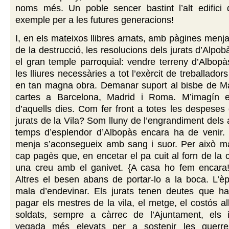
noms més. Un poble sencer bastint l’alt edifici
exemple per a les futures generacions!
I, en els mateixos llibres arnats, amb pàgines menj
de la destrucció, les resolucions dels jurats d’Alpob
el gran temple parroquial: vendre terreny d’Albop
les lliures necessàries a tot l’exèrcit de treballador
en tan magna obra. Demanar suport al bisbe de Mal
cartes a Barcelona, Madrid i Roma. M’imagín e
d’aquells dies. Com fer front a totes les despeses
jurats de la Vila? Som lluny de l’engrandiment dels 
temps d’esplendor d’Albopàs encara ha de venir.
menja s’aconsegueix amb sang i suor. Per això ma
cap pagès que, en encetar el pa cuit al forn de la c
una creu amb el ganivet. {A casa ho fem encara! 
Altres el besen abans de portar-lo a la boca. L’è
mala d’endevinar. Els jurats tenen deutes que han
pagar els mestres de la vila, el metge, el costós al
soldats, sempre a càrrec de l’Ajuntament, els
vegada més elevats per a sostenir les guerres