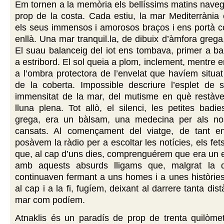
Em tornen a la memòria els bellíssims matins nave
prop de la costa. Cada estiu, la mar Mediterrània
els seus immensos i amorosos braços i ens portà 
enllà. Una mar tranquil.la, de dibuix d’àmfora grega,
El suau balanceig del iot ens tombava, primer a b
a estribord. El sol queia a plom, inclement, mentre 
a l’ombra protectora de l’envelat que havíem situat 
de la coberta. Impossible descriure l’esplet de s
immensitat de la mar, del mutisme en què restàve
lluna plena. Tot allò, el silenci, les petites badi
grega, era un bàlsam, una medecina per als nos
cansats. Al començament del viatge, de tant e
posàvem la ràdio per a escoltar les notícies, els fet
que, al cap d’uns dies, comprenguérem que era un e
amb aquests absurds lligams que, malgrat la d
continuaven fermant a uns homes i a unes històries
al cap i a la fi, fugíem, deixant al darrere tanta dist
mar com podíem.
Atnaklis és un paradís de prop de trenta quilòmet