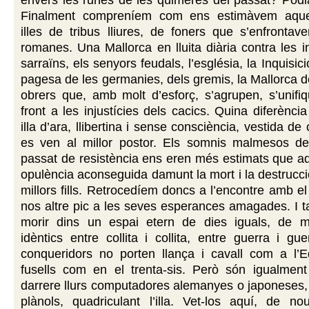
envers les runes de les quimeres del passat? Podi
Finalment compreníem com ens estimàvem aquel
illes de tribus lliures, de foners que s’enfronta
romanes. Una Mallorca en lluita diària contra les i
sarraïns, els senyors feudals, l’església, la Inquisic
pagesa de les germanies, dels gremis, la Mallorca d
obrers que, amb molt d’esforç, s’agrupen, s’unifi
front a les injustícies dels cacics. Quina diferènc
illa d’ara, llibertina i sense consciència, vestida de
es ven al millor postor. Els somnis malmesos de
passat de resistència ens eren més estimats que a
opulència aconseguida damunt la mort i la destrucci
millors fills. Retrocedíem doncs a l’encontre amb el
nos altre pic a les seves esperances amagades. I t
morir dins un espai etern de dies iguals, de 
idèntics entre collita i collita, entre guerra i gu
conqueridors no porten llança i cavall com a l’E
fusells com en el trenta-sis. Però són igualment 
darrere llurs computadores alemanyes o japoneses,
plànols, quadriculant l’illa. Vet-los aquí, de nou