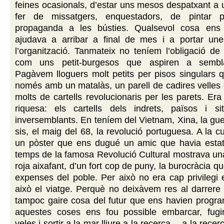
feines ocasionals, d’estar uns mesos despatxant a 
fer de missatgers, enquestadors, de pintar pi
propaganda a les bústies. Qualsevol cosa ens
ajudava a arribar a final de mes i a portar un
l’organització. Tanmateix no teníem l’obligació de
com uns petit-burgesos que aspiren a semblar
Pagàvem lloguers molt petits per pisos singulars
només amb un matalàs, un parell de cadires velles 
molts de cartells revolucionaris per les parets. Era
riquesa: els cartells dels indrets, països i s
inversemblants. En teníem del Vietnam, Xina, la guer
sis, el maig del 68, la revolució portuguesa. A la cu
un pòster que ens dugué un amic que havia esta
temps de la famosa Revolució Cultural mostrava un
roja aixafant, d’un fort cop de puny, la burocràcia qu
expenses del poble. Per això no era cap privilegi
això el viatge. Perquè no deixàvem res al darrere
tampoc gaire cosa del futur que ens havien progra
aquestes coses ens fou possible embarcar, fugir,
veles i sortir a la mar lliure a la recerca… a la recer