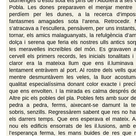
diumenges d’estiu sota els pins de l’Albufera a ses
Pobla. Les dones preparaven el menjar mentre 
perdíem per les dunes, a la recerca d’impossi
fantasmes amagades sota l’arena. Retrocedir. 
s’atracava a l’escullera, pensàvem, per uns instants
tornar, els amics malaguanyats, la refulgència d’a
dolça i serena que feria els nostres ulls antics so
les meravelles increïbles del món. Es gravaven a
cervell els primers records, les inicials tonalitats i
claror era la mateixa llum que ens il.luminav
lentament entràvem al port. Al rostre dels vells q
mentre desmuntàvem les veles, la lluor acostu
qualitat especialíssima donant color exacte i prec
que ens envolten. I la mirada es calma després de
Altre pic els pobles del pla. Pobles fets amb suor d
pedra a pedra, ferms, aixecant-se damunt la ter
sobris, senzills. Regressàrem sabent que res no ha
els darrers temps. Que ens esperava el mateix. Ai
nou els edificis ensorrats de les il.lusions, amb e
l’esperança ferma, les mans buides de res que 