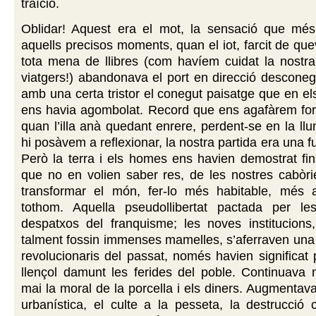
traïció.
Oblidar! Aquest era el mot, la sensació que mé
aquells precisos moments, quan el iot, farcit de que
tota mena de llibres (com havíem cuidat la nostra
viatgers!) abandonava el port en direcció descone
amb una certa tristor el conegut paisatge que en el
ens havia agombolat. Record que ens agafàrem for
quan l’illa anà quedant enrere, perdent-se en la llu
hi posàvem a reflexionar, la nostra partida era una 
Però la terra i els homes ens havien demostrat f
que no en volien saber res, de les nostres cabòri
transformar el món, fer-lo més habitable, més
tothom. Aquella pseudollibertat pactada per les
despatxos del franquisme; les noves institucions,
talment fossin immenses mamelles, s’aferraven una
revolucionaris del passat, només havien significat
llençol damunt les ferides del poble. Continuava 
mai la moral de la porcella i els diners. Augmentava
urbanística, el culte a la pesseta, la destrucció