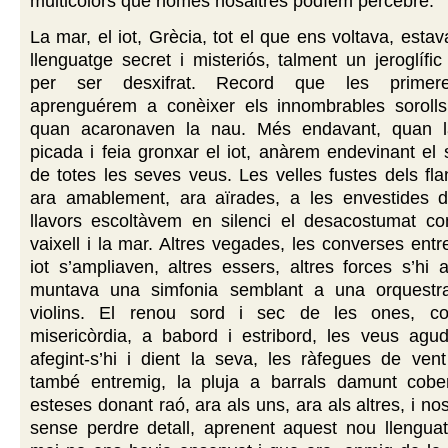
multicolors que només nosaltres podíem percebre.
La mar, el iot, Grècia, tot el que ens voltava, esta
llenguatge secret i misteriós, talment un jeroglíf
per ser desxifrat. Record que les primer
aprenguérem a conèixer els innombrables soroll
quan acaronaven la nau. Més endavant, quan 
picada i feia gronxar el iot, anàrem endevinant el s
de totes les seves veus. Les velles fustes dels fl
ara amablement, ara aïrades, a les envestides d
llavors escoltàvem en silenci el desacostumat con
vaixell i la mar. Altres vegades, les converses entr
iot s’ampliaven, altres essers, altres forces s’hi 
muntava una simfonia semblant a una orquestr
violins. El renou sord i sec de les ones, col
misericòrdia, a babord i estribord, les veus agud
afegint-s’hi i dient la seva, les ràfegues de vent 
també entremig, la pluja a barrals damunt cober
esteses donant raó, ara als uns, ara als altres, i nos
sense perdre detall, aprenent aquest nou llengua