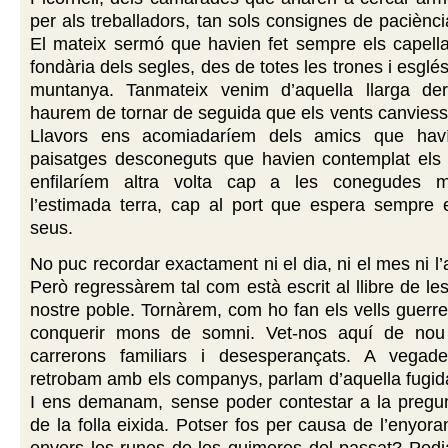
per als treballadors, tan sols consignes de paciènci
El mateix sermó que havien fet sempre els capella
fondària dels segles, des de totes les trones i esglési
muntanya. Tanmateix venim d’aquella llarga der
haurem de tornar de seguida que els vents canviessi
Llavors ens acomiadaríem dels amics que haví
paisatges desconeguts que havien contemplat els n
enfilaríem altra volta cap a les conegudes 
l’estimada terra, cap al port que espera sempre e
seus.
No puc recordar exactament ni el dia, ni el mes ni l’
Però regressàrem tal com està escrit al llibre de le
nostre poble. Tornàrem, com ho fan els vells guerr
conquerir mons de somni. Vet-nos aquí de nou t
carrerons familiars i desesperançats. A vegad
retrobam amb els companys, parlam d’aquella fugida
I ens demanam, sense poder contestar a la pregun
de la folla eixida. Potser fos per causa de l’enyora