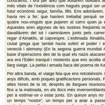
conscients. I era per això que lluitàrem oblidant a
més vitals de l’existència com hagués pogut ser u
futur econòmic segur, família, fills. Ens adonàvem,
havia res a fer, que havíem treballat perquè se n
quatre nou-vinguts que pujaren al carro quan ja e
Aquestes eren algunes de les nostres freqüents re
davallàvem del iot i caminàvem junts pels carre
regar d’Atnaklis, al capvespre. L’estimada Atnaklis,
ciutat grega que també havia sofert el poder i el
venecià i alemany (En la segona guerra mundial At
base d’operacions des de la qual els nazis atacare
ara era l’Edèn tranquil i misteriós que ens acollia 
llarg viatge. La petita i amada Ítaca del poema de Ka
Per altra banda, el viatge feia que ens retrobéssim.
anys difícils, amb poques gratificacions personals. 
altes hores de la nit, després de llargues reunio
fins a la matinada, en els llocs més inversemblants
per a estimar-se o estar junts. En quinze anys no
un temps “nostre”, un temps per a anar a passej