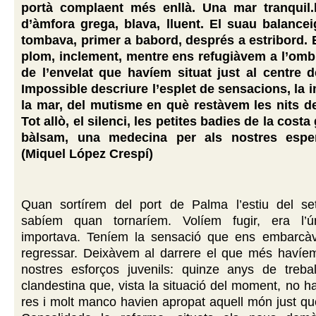
portà complaent més enllà. Una mar tranquil.l
d’àmfora grega, blava, lluent. El suau balancei
tombava, primer a babord, després a estribord. E
plom, inclement, mentre ens refugiàvem a l’omb
de l’envelat que havíem situat just al centre d
Impossible descriure l’esplet de sensacions, la 
la mar, del mutisme en què restàvem les nits de
Tot allò, el silenci, les petites badies de la costa
bàlsam, una medecina per als nostres esper
(Miquel López Crespí)
Quan sortírem del port de Palma l’estiu del se
sabíem quan tornaríem. Volíem fugir, era l’
importava. Teníem la sensació que ens embarcà
regressar. Deixàvem al darrere el que més havíem
nostres esforços juvenils: quinze anys de treball
clandestina que, vista la situació del moment, no ha
res i molt manco havien apropat aquell món just q