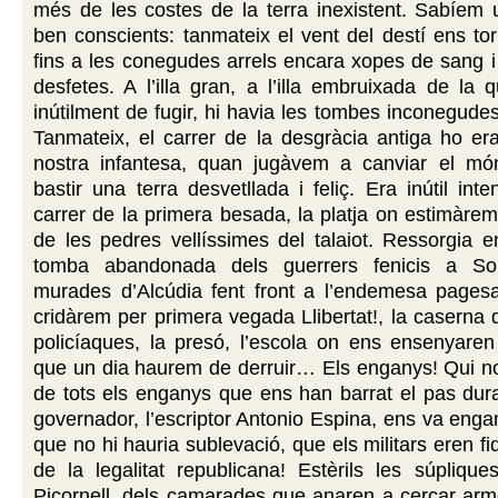
més de les costes de la terra inexistent. Sabíem 
ben conscients: tanmateix el vent del destí ens tor
fins a les conegudes arrels encara xopes de sang 
desfetes. A l’illa gran, a l’illa embruixada de la
inútilment de fugir, hi havia les tombes inconegudes
Tanmateix, el carrer de la desgràcia antiga ho er
nostra infantesa, quan jugàvem a canviar el mó
bastir una terra desvetllada i feliç. Era inútil inte
carrer de la primera besada, la platja on estimàrem
de les pedres vellíssimes del talaiot. Ressorgia e
tomba abandonada dels guerrers fenicis a So
murades d’Alcúdia fent front a l’endemesa pagesa
cridàrem per primera vegada Llibertat!, la caserna d
policíaques, la presó, l’escola on ens ensenyaren
que un dia haurem de derruir… Els enganys! Qui no
de tots els enganys que ens han barrat el pas dur
governador, l’escriptor Antonio Espina, ens va enga
que no hi hauria sublevació, que els militars eren f
de la legalitat republicana! Estèrils les súpliqu
Picornell, dels camarades que anaren a cercar arm