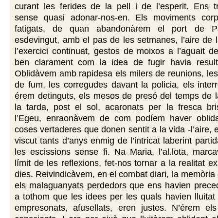
curant les ferides de la pell i de l’esperit. Ens 
sense quasi adonar-nos-en. Els moviments corpo
fatigats, de quan abandonàrem el port de P
esdevingut, amb el pas de les setmanes, l’aire de la
l’exercici continuat, gestos de moixos a l’aguait 
ben clarament com la idea de fugir havia result
Oblidàvem amb rapidesa els milers de reunions, les
de fum, les corregudes davant la policia, els inter
érem detinguts, els mesos de presó del temps de l
la tarda, post el sol, acaronats per la fresca br
l’Egeu, enraonàvem de com podíem haver oblida
coses vertaderes que donen sentit a la vida -l’aire, el
viscut tants d’anys enmig de l’intricat laberint parti
les escissions sense fi. Na Maria, l’al.lota, mar
límit de les reflexions, fet-nos tornar a la realitat e
dies. Reivindicàvem, en el combat diari, la memòria
els malaguanyats perdedors que ens havien preced
a tothom que les idees per les quals havien lluitat 
empresonats, afusellats, eren justes. N’érem el