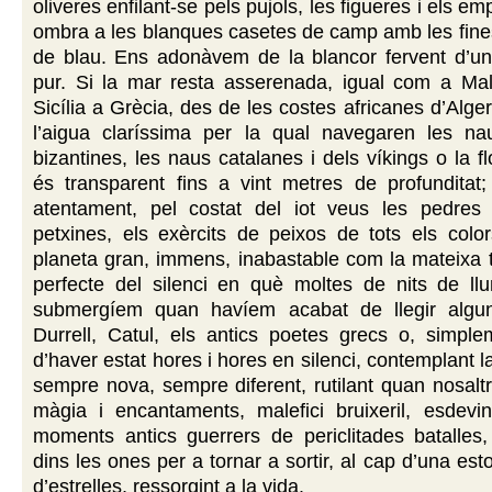
oliveres enfilant-se pels pujols, les figueres i els e
ombra a les blanques casetes de camp amb les fine
de blau. Ens adonàvem de la blancor fervent d’un
pur. Si la mar resta asserenada, igual com a Mal
Sicília a Grècia, des de les costes africanes d’Alge
l’aigua claríssima per la qual navegaren les n
bizantines, les naus catalanes i dels víkings o la fl
és transparent fins a vint metres de profunditat;
atentament, pel costat del iot veus les pedres 
petxines, els exèrcits de peixos de tots els colo
planeta gran, immens, inabastable com la mateixa 
perfecte del silenci en què moltes de nits de ll
submergíem quan havíem acabat de llegir algu
Durrell, Catul, els antics poetes grecs o, simple
d’haver estat hores i hores en silenci, contemplant l
sempre nova, sempre diferent, rutilant quan nosaltr
màgia i encantaments, malefici bruixeril, esdevi
moments antics guerrers de periclitades batalles
dins les ones per a tornar a sortir, al cap d’una es
d’estrelles, ressorgint a la vida.