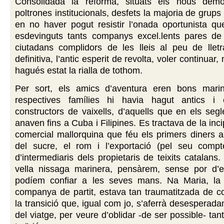
Consolidada la reforma, situats els nous demò
poltrones institucionals, desfets la majoria de grups
en no haver pogut resistir l’onada oportunista qu
esdevinguts tants companys excel.lents pares de 
ciutadans complidors de les lleis al peu de lletr
definitiva, l’antic esperit de revolta, voler continuar,
hagués estat la rialla de tothom.
Per sort, els amics d’aventura eren bons marin
respectives famílies hi havia hagut antics i 
constructors de vaixells, d’aquells que en els segl
anaven fins a Cuba i Filipines. Es tractava de la inc
comercial mallorquina que féu els primers diners 
del sucre, el rom i l’exportació (pel seu compte
d’intermediaris dels propietaris de teixits catalans
vella nissaga marinera, pensàrem, sense por d’e
podíem confiar a les seves mans. Na Maria, la 
companya de partit, estava tan traumatitzada de c
la transició que, igual com jo, s’aferrà desesperada
del viatge, per veure d’oblidar -de ser possible- tan