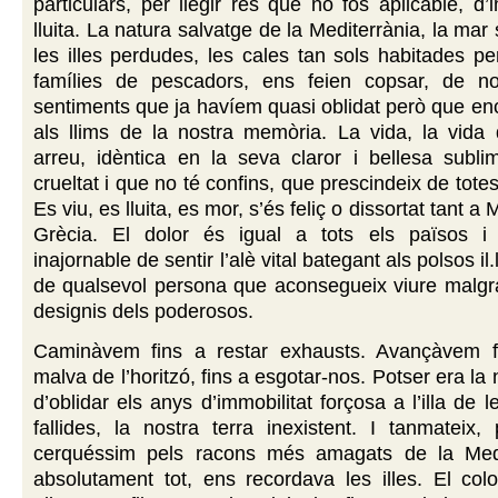
particulars, per llegir res que no fos aplicable, d’
lluita. La natura salvatge de la Mediterrània, la ma
les illes perdudes, les cales tan sols habitades pe
famílies de pescadors, ens feien copsar, de n
sentiments que ja havíem quasi oblidat però que e
als llims de la nostra memòria. La vida, la vida
arreu, idèntica en la seva claror i bellesa subli
crueltat i que no té confins, que prescindeix de totes
Es viu, es lluita, es mor, s’és feliç o dissortat tant a
Grècia. El dolor és igual a tots els països i 
inajornable de sentir l’alè vital bategant als polsos il
de qualsevol persona que aconsegueix viure malgra
designis dels poderosos.
Caminàvem fins a restar exhausts. Avançàvem fi
malva de l’horitzó, fins a esgotar-nos. Potser era l
d’oblidar els anys d’immobilitat forçosa a l’illa de
fallides, la nostra terra inexistent. I tanmateix
cerquéssim pels racons més amagats de la Medit
absolutament tot, ens recordava les illes. El colo