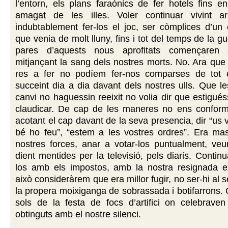
l’entorn, els plans faraònics de fer hotels fins 
amagat de les illes. Voler continuar vivint a
indubtablement fer-los el joc, ser còmplices d’un c
que venia de molt lluny, fins i tot del temps de la g
pares d’aquests nous aprofitats començaren a
mitjançant la sang dels nostres morts. No. Ara que 
res a fer no podíem fer-nos comparses de tot 
succeint dia a dia davant dels nostres ulls. Que les
canvi no haguessin reeixit no volia dir que estigués
claudicar. De cap de les maneres no ens confor
acotant el cap davant de la seva presencia, dir “us 
bé ho feu”, “estem a les vostres ordres”. Era mas
nostres forces, anar a votar-los puntualment, veu
dient mentides per la televisió, pels diaris. Contin
los amb els impostos, amb la nostra resignada ex
això consideràrem que era millor fugir, no ser-hi al 
la propera moixiganga de sobrassada i botifarrons.
sols de la festa de focs d’artifici on celebraven
obtinguts amb el nostre silenci.