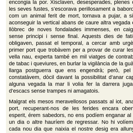
encongia la por. Xisclaven, desesperades, plenes 
les seves fustes, s’escorava perillosament a babord 
com un animal ferit de mort, tornava a pujar, a si
aconseguir la vertical abans de caure altra vegada c
llòbrec de noves fondalades immenses, en caig
sense principi i sense final. Aquests dies de fat
obligaven, passat el temporal, a cercar amb urgèn
primer port que trobàvem per a provar de curar les
vella nau, experta també en mil viatges de contra
de tabac i queviures, en burlar la vigilància de la guàr
llarga postguerra que ens engendrà; però, pel
constatàvem, dòcil davant la possibilitat d’anar ca
alguna vegada la mar li volia fer la darrera jug
d’escacs sense trampes ni amagatois.
Malgrat els mesos meravellosos passats al iot, an
port, recuperant-nos de les ferides encara ober
esperit, érem sabedors, no ens podíem enganar al 
un dia o altre hauríem de regressar. No hi volíe
cada nou dia que naixia el nostre desig era allun