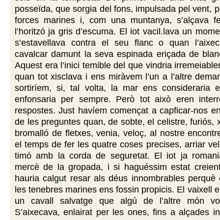
posseïda, que sorgia del fons, impulsada pel vent, p
forces marines i, com una muntanya, s’alçava fe
l’horitzó ja gris d’escuma. El iot vacil.lava un mom
s’estavellava contra el seu flanc o quan l’aixec
cavalcar damunt la seva espinada eriçada de blanc
Aquest era l’inici temible del que vindria irremeiab
quan tot xisclava i ens miràvem l’un a l’altre dema
sortiríem, si, tal volta, la mar ens consideraria
enfonsaria per sempre. Però tot això eren inter
respostes. Just havíem començat a capficar-nos en
de les preguntes quan, de sobte, el celistre, furiós,
bromalló de fletxes, venia, veloç, al nostre encontr
el temps de fer les quatre coses precises, arriar ve
timó amb la corda de seguretat. El iot ja romani
mercè de la gropada, i si haguéssim estat creie
hauria calgut resar als déus innombrables perquè 
les tenebres marines ens fossin propicis. El vaixell 
un cavall salvatge que algú de l’altre món vo
S’aixecava, enlairat per les ones, fins a alçades in