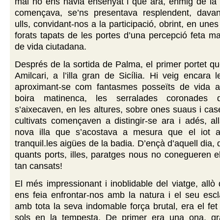
mai no ens havia ensenyat i que ara, enmig de la
començava, se’ns presentava resplendent, davan
ulls, convidant-nos a la participació, obrint, en unes
forats tapats de les portes d’una percepció feta m
de vida ciutadana.
Després de la sortida de Palma, el primer portet q
Amilcari, a l’illa gran de Sicília. Hi veig encara
aproximant-se com fantasmes posseïts de vida a
boira matinenca, les serralades coronades
s’aixecaven, en les altures, sobre ones suaus i ca
cultivats començaven a distingir-se ara i adés, all
nova illa que s’acostava a mesura que el iot a
tranquil.les aigües de la badia. D’ençà d’aquell dia,
quants ports, illes, paratges nous no conegueren el
tan cansats!
El més impressionant i inoblidable del viatge, allò 
ens feia enfrontar-nos amb la natura i el seu escl
amb tota la seva indomable força brutal, era el fet
sols en la tempesta. De primer era una ona, gr