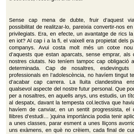
Sense cap mena de dubte, fruir d’aquest viat
possibilitat de realitzar-lo, pareixia convertir-nos
privilegiats. Era, en efecte, un avantatge de rics l
en iot? Al cap i a la fi, el vaixell era propietat dels 
companys. Avui costa molt més un cotxe nou d
d’aquests que estan aparcats, sense emprar, als c
nostres ciutats. No teníem tampoc cap obligació 
determinada. Cap de nosaltres, esdevinguts re
professionals en l’adolescència, no havíem tingut 
d’acabar cap carrera. La lluita clandestina en
qualsevol aspecte del nostre futur personal. Que pod
per a nosaltres, en aquells anys, uns estudis, un tít
al despatx, davant la tempesta col.lectiva que havi
havíem de canviar, en un sentit progressista, el 
llibres d’estudi… )quina importància podia tenir apl
a unes classes, parar esment a unes lliçons avorrid
uns exàmens, en què no crèiem, cada final de cu