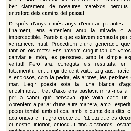
ben clarament, de nosaltres mateixos, perduts
entreforc dels camins del passat.
Després d’anys i més anys d’emprar paraules i 
finalment, ens enteníem amb la mirada o 
imperceptible. Pareixia que estàvem exhausts per 
xerrameca inútil. Procedíem d’una generació que 
tant en els mots! Ens havíem cregut tan de vere
canviar el món, les persones, amb la simple exp
veritat! Però ara, coneguts els resultats, en
totalment i, fent un gir de cent vuitanta graus, hav
silenciosos, com la pedra, els arbres, les petxines 
mar. Llegir poesia sota la lluna blanca d’ag
encalmada… tret d’això ens bastava mirar-nos al f
per a saber què pensava, què volia cada un d
Apreníem a parlar d’una altra manera, amb l’esperit
potser també amb el cos, amb la punta dels dits, q
acaronava el mugró erecte de l’al.lota que es deix
el nostre interior, enfosquit fins aleshores, escl