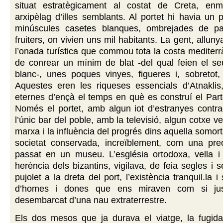
situat estratègicament al costat de Creta, en
arxipèlag d’illes semblants. Al portet hi havia un p
minúscules casetes blanques, ombrejades de pa
fruiters, on vivien uns mil habitants. La gent, allu
l’onada turística que commou tota la costa mediterrà
de conrear un mínim de blat -del qual feien el se
blanc-, unes poques vinyes, figueres i, sobretot,
Aquestes eren les riqueses essencials d’Atnaklis,
eternes d’ençà el temps en què es construí el Par
Només el portet, amb algun iot d’estranyes contra
l’únic bar del poble, amb la televisió, algun cotxe ve
marxa i la influència del progrés dins aquella somorta
societat conservada, increïblement, com una prec
passat en un museu. L’església ortodoxa, vella i
herència dels bizantins, vigilava, de feia segles i s
pujolet a la dreta del port, l’existència tranquil.la 
d’homes i dones que ens miraven com si ju
desembarcat d’una nau extraterrestre.
Els dos mesos que ja durava el viatge, la fugid