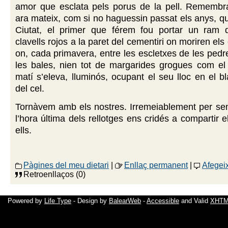
amor que esclata pels porus de la pell. Remembra
ara mateix, com si no haguessin passat els anys, qu
Ciutat, el primer que férem fou portar un ram 
clavells rojos a la paret del cementiri on moriren el
on, cada primavera, entre les escletxes de les pedre
les bales, nien tot de margarides grogues com el
matí s’eleva, lluminós, ocupant el seu lloc en el 
del cel.
Tornàvem amb els nostres. Irremeiablement per sem
l’hora última dels rellotges ens cridés a compartir 
ells.
Pàgines del meu dietari
|
Enllaç permanent
|
Afegei
Retroenllaços (0)
Powered by
Life Type
- Design by
BalearWeb
-
Accessible
and Valid
XHTML