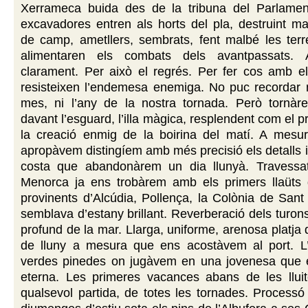
Xerrameca buida des de la tribuna del Parlamen
excavadores entren als horts del pla, destruint m
de camp, ametllers, sembrats, fent malbé les ter
alimentaren els combats dels avantpassats.
clarament. Per això el regrés. Per fer cos amb e
resisteixen l’endemesa enemiga. No puc recordar ni
mes, ni l’any de la nostra tornada. Però tornàre
davant l’esguard, l’illa màgica, resplendent com el 
la creació enmig de la boirina del matí. A mesu
apropàvem distingíem amb més precisió els detalls i
costa que abandonàrem un dia llunyà. Travessa
Menorca ja ens trobàrem amb els primers llaüts
provinents d’Alcúdia, Pollença, la Colònia de San
semblava d’estany brillant. Reverberació dels turons
profund de la mar. Llarga, uniforme, arenosa platja 
de lluny a mesura que ens acostàvem al port. L’
verdes pinedes on jugàvem en una jovenesa que
eterna. Les primeres vacances abans de les llui
qualsevol partida, de totes les tornades. Processó