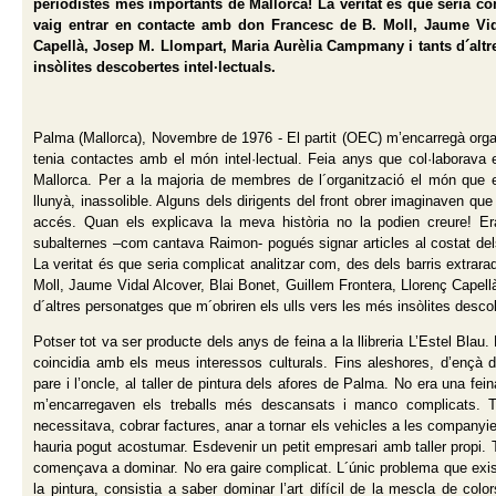
periodistes més importants de Mallorca! La veritat és que seria com
vaig entrar en contacte amb don Francesc de B. Moll, Jaume Vida
Capellà, Josep M. Llompart, Maria Aurèlia Campmany i tants d´altr
insòlites descobertes intel·lectuals.
Palma (Mallorca), Novembre de 1976 - El partit (OEC) m’encarregà orga
tenia contactes amb el món intel·lectual. Feia anys que col·laborava e
Mallorca. Per a la majoria de membres de l´organització el món que en
llunyà, inassolible. Alguns dels dirigents del front obrer imaginaven q
accés. Quan els explicava la meva història no la podien creure! Era
subalternes –com cantava Raimon- pogués signar articles al costat dels
La veritat és que seria complicat analitzar com, des dels barris extrar
Moll, Jaume Vidal Alcover, Blai Bonet, Guillem Frontera, Llorenç Capel
d´altres personatges que m´obriren els ulls vers les més insòlites descob
Potser tot va ser producte dels anys de feina a la llibreria L’Estel Blau
coincidia amb els meus interessos culturals. Fins aleshores, d’ençà del
pare i l’oncle, al taller de pintura dels afores de Palma. No era una fei
m’encarregaven els treballs més descansats i manco complicats. Ta
necessitava, cobrar factures, anar a tornar els vehicles a les companyie
hauria pogut acostumar. Esdevenir un petit empresari amb taller propi. 
començava a dominar. No era gaire complicat. L´únic problema que existia
la pintura, consistia a saber dominar l’art difícil de la mescla de col