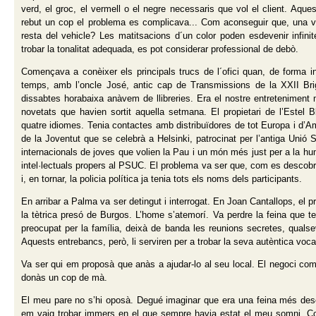
verd, el groc, el vermell o el negre necessaris que vol el client. Aque
rebut un cop el problema es complicava... Com aconseguir que, una veg
resta del vehicle? Les matitsacions d´un color poden esdevenir infini
trobar la tonalitat adequada, es pot considerar professional de debò.
Començava a conèixer els principals trucs de l´ofici quan, de forma ine
temps, amb l’oncle José, antic cap de Transmissions de la XXII Brig
dissabtes horabaixa anàvem de llibreries. Era el nostre entreteniment
novetats que havien sortit aquella setmana. El propietari de l’Estel B
quatre idiomes. Tenia contactes amb distribuïdores de tot Europa i d’Am
de la Joventut que se celebrà a Helsinki, patrocinat per l’antiga Unió 
internacionals de joves que volien la Pau i un món més just per a la h
intel·lectuals propers al PSUC. El problema va ser que, com es descobrí 
i, en tornar, la policia política ja tenia tots els noms dels participants.
En arribar a Palma va ser detingut i interrogat. En Joan Cantallops, el pr
la tètrica presó de Burgos. L’home s’atemorí. Va perdre la feina que t
preocupat per la família, deixà de banda les reunions secretes, quals
Aquests entrebancs, però, li serviren per a trobar la seva autèntica voca
Va ser qui em proposà que anàs a ajudar-lo al seu local. El negoci co
donàs un cop de mà.
El meu pare no s’hi oposà. Degué imaginar que era una feina més desca
em vaig trobar immers en el que sempre havia estat el meu somni. Co