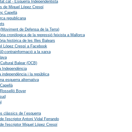
rtat.cat - Esquerra Independentista
es de Miquel López Crespí
nç Capellà
rca republicana
ets
Moviment de Defensa de la Terra)
ia cronòlogica de la repressió feixista a Mallorca
ia històrica de les Illes Balears
el López Crespí a Facebook
0-contrainformació a la xarxa
laya
Cultural Balear (OCB)
a Independència
a independència i la república
na esquerra alternativa
Capellà
Rosselló Bover
sud
N
s clàssics de l´esquerra
e l'escriptor Antoni Vidal Ferrando
e l'escriptor Miquel López Crespí