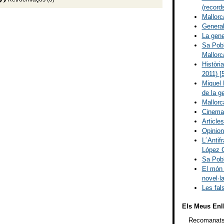
(record
Mallorc
Genera
La gener
Sa Pobl
Mallorc
Històri
2011)
[
Miquel 
de la g
Mallorc
Cinem
Article
Opinions
L´Antif
López 
Sa Pobl
El món 
novel·l
Les fal
Els Meus Enl
Recomanat