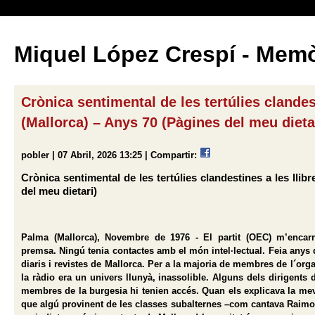
Miquel López Crespí - Memò
Crònica sentimental de les tertúlies clandes
(Mallorca) – Anys 70 (Pàgines del meu dieta
pobler | 07 Abril, 2026 13:25 |
Compartir:
Crònica sentimental de les tertúlies clandestines a les lli
del meu dietari)
Palma (Mallorca), Novembre de 1976 - El partit (OEC) m’encarr
premsa. Ningú tenia contactes amb el món intel·lectual. Feia anys 
diaris i revistes de Mallorca. Per a la majoria de membres de l´org
la ràdio era un univers llunyà, inassolible. Alguns dels dirigents
membres de la burgesia hi tenien accés. Quan els explicava la meva
que algú provinent de les classes subalternes –com cantava Raimon-