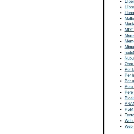
Llibe
Llibr
Llore
Mallo
Maul
MDT (
Memòr
Memòr
Miqu
nodo5
Nubu
Obra 
Per l
Per l
Per u
Pere 
Pere 
Pical
PSA
PSM
Texto
Web d
Web d