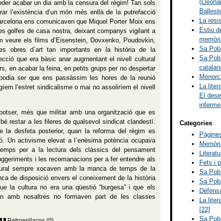
(Lleona
der acabar un dia amb la censura del règim! Tan sols
Balleste
irar l’existència d’un món més enllà de la putrefacció
La resi
Barcelona ens comunicaven que Miquel Porter Moix ens
Estiu d
 les golfes de casa nostra, deixant companys vigilant a
memòria
m veure els films d’Eisenstein, Dovxenko, Poudovkin,
Sa Pobl
les obres d´art tan importants en la història de la
Sa Pobl
cció que era bàsic anar augmentant el nivell cultural
catalan
ers, en acabar la feina, en petits grups per no despertar
Menorca
 podia ser que ens passàssim les hores de la reunió
La lite
íem l’estret sindicalisme o mai no assoliríem el nivell
El dese
inferme
 potser, més que militar amb una organització que es
bé restar a les fileres de qualsevol sindicat clandestí.
Categories
e la desfeta posterior, quan la reforma del règim es
Pàgines
ció. Un activisme elevat a l´enèsima potència ocupava
Memòria
 temps per a la lectura dels clàssics del pensament
Literat
suggeriments i les recomanacions per a fer entendre als
Fets i 
cultural sempre xocaven amb la manca de temps de la
Sa Pobl
anca de disposició envers el coneixement de la història
Sa Pobl
ue la cultura no era una qüestió “burgesa” i que els
Defensa
aven amb nosaltres no formaven part de les classes
La lite
[22]
Sa Pobl
Retroenllaços (0)