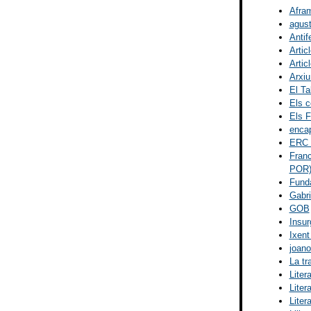
Afram
agust
Antif
Artic
Artic
Arxiu
El Ta
Els c
Els F
encap
ERC I
Franc
POR
Fund
Gabri
GOB
Insur
Ixent
joano
La tr
Liter
Liter
Liter