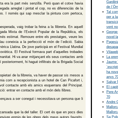
Gardènie
sta era la part més senzilla. Però quan el cotxe havia
de l´Òm
ada arreglat i pintat el cop, no es diferenciàs de la
Tal com
tes. I només qui sap mesclar la pintura com pertoca,
per a l
transici
vent no
sperada, vaig trobar la feina a la llibreria. En aquell
George 
ada Mixta de l’Exèrcit Popular de la República, els
novel·l
 més estimat. Remoure entre els prestatges, veure les
Pagesia
lau coneixia a la perfecció el món de l´edició. Sabia
desapa
èrica Llatina. De jove participà en el Festival Mundial
Vilaweb
Soviètica. El Festival formava part d’aquelles trobades
La prem
umanitat. Hi va anar mitjançant els seus contactes amb
Jaume V
posteriorment, hi hagué infiltrats de la Brigada Social
´escrip
ha novel
opietari de la llibreria, va haver de passar sis mesos a
anys 70
enia com a recepcionista a un hotel de Can Picafort i,
Salvar M
evol contacte amb els amics esquerrans del Principat.
El capi
ció: entrar en contacte amb el món dels llibres.
Pere An
70
mençava a ser conegut i necessitava un persona que li
Andre G
Mallorc
Mallorc
nsada que la del taller. El cert és que en pocs dies
Sa Pobl
nviure enmig de les obres dels meus autors favorits,