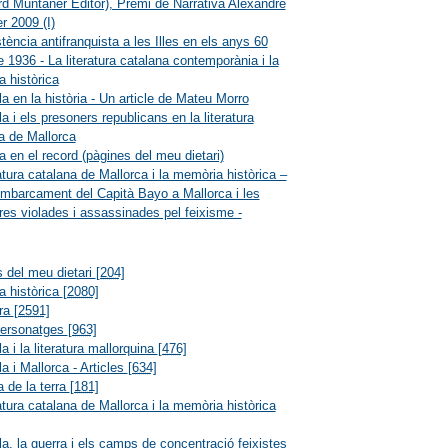
rd Muntaner Editor), Premi de Narrativa Alexandre
r 2009 (I)
stència antifranquista a les Illes en els anys 60
e 1936 - La literatura catalana contemporània i la
 històrica
a en la història - Un article de Mateu Morro
a i els presoners republicans en la literatura
a de Mallorca
 en el record (pàgines del meu dietari)
ratura catalana de Mallorca i la memòria històrica –
mbarcament del Capità Bayo a Mallorca i les
res violades i assassinades pel feixisme -
 del meu dietari
[204]
 històrica
[2080]
ura
[2591]
personatges
[963]
a i la literatura mallorquina
[476]
a i Mallorca - Articles
[634]
 de la terra
[181]
ratura catalana de Mallorca i la memòria històrica
a, la guerra i els camps de concentració feixistes