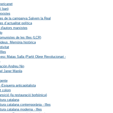
ericanet
í baró
eixistes
les de la campanya Salvem la Real
les d´actualitat política
 d'autors marxistes
lp
omunistes de les Illes (LCR)
ideus. Memòria històrica
tivitat
lles
esc Matas Salla (Partit Obrer Revolucionari -
)
ación Andreu Nin
el Janer Manila
gente
 -Esquerra anticapitalista
t colom
ansició (la restauració borbònica)
atura catalana
atura catalana contemporània - Illes
atura catalana moderna - Illes