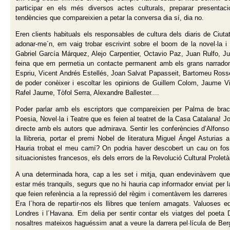
participar en els més diversos actes culturals, preparar presentac
tendències que compareixien a petar la conversa dia sí, dia no.
Eren clients habituals els responsables de cultura dels diaris de Ciutat
adonar-me´n, em vaig trobar escrivint sobre el boom de la novel·la i
Gabriel García Márquez, Alejo Carpentier, Octavio Paz, Juan Rulfo, Ju
feina que em permetia un contacte permanent amb els grans narrador
Espriu, Vicent Andrés Estellés, Joan Salvat Papasseit, Bartomeu Rosselló
de poder conèixer i escoltar les opinions de Guillem Colom, Jaume V
Rafel Jaume, Tòfol Serra, Alexandre Ballester....
Poder parlar amb els escriptors que compareixien per Palma de brac
Poesia, Novel·la i Teatre que es feien al teatret de la Casa Catalana! Jo
directe amb els autors que admirava. Sentir les conferències d’Alfonso
la llibreria, portar el premi Nobel de literatura Miguel Ángel Asturias
Hauria trobat el meu camí? On podria haver descobert un cau on fos 
situacionistes francesos, els dels errors de la Revolució Cultural Proletàr
A una determinada hora, cap a les set i mitja, quan endevinàvem que
estar més tranquils, segurs que no hi hauria cap informador enviat per
que feien referència a la repressió del règim i comentàvem les darrere
Era l´hora de repartir-nos els llibres que teníem amagats. Valuoses e
Londres i l´Havana. Em delia per sentir contar els viatges del poeta
nosaltres mateixos haguéssim anat a veure la darrera pel·lícula de Berg