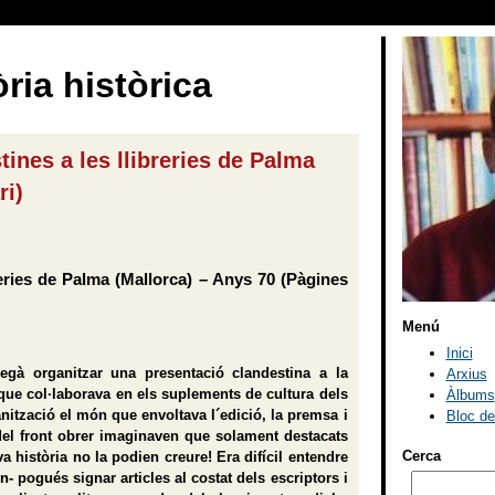
ria històrica
tines a les llibreries de Palma
ri)
breries de Palma (Mallorca) – Anys 70 (Pàgines
Menú
Inici
egà organitzar una presentació clandestina a la
Arxius
que col·laborava en els suplements de cultura dels
Àlbums
anització el món que envoltava l´edició, la premsa i
Bloc d
 del front obrer imaginaven que solament destacats
Cerca
 història no la podien creure! Era difícil entendre
 pogués signar articles al costat dels escriptors i