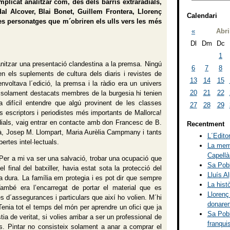
plicat analitzar com, des dels barris extraradials,
l Alcover, Blai Bonet, Guillem Frontera, Llorenç
Calendari
es personatges que m´obriren els ulls vers les més
«
Abri
Dl
Dm
Dc
1
nitzar una presentació clandestina a la premsa. Ningú
6
7
8
n els suplements de cultura dels diaris i revistes de
13
14
15
voltava l´edició, la premsa i la ràdio era un univers
20
21
22
ue solament destacats membres de la burgesia hi tenien
 difícil entendre que algú provinent de les classes
27
28
29
 escriptors i periodistes més importants de Mallorca!
adials, vaig entrar en contacte amb don Francesc de B.
Recentment
là, Josep M. Llompart, Maria Aurèlia Campmany i tants
L´Editor
ertes intel·lectuals.
La memò
Capellà
. Per a mi va ser una salvació, trobar una ocupació que
Sa Pobl
 final del batxiller, havia estat sota la protecció del
Lluís A
na dura. La família em protegia i es pot dir que sempre
La hist
mbé era l’encarregat de portar el material que es
Llorenç
s d´assegurances i particulars que així ho volien. M´hi
donaren
Tenia tot el temps del món per aprendre un ofici que ja
Sa Pobl
 de veritat, si volies arribar a ser un professional de
franquis
ors. Pintar no consisteix solament a anar a comprar el