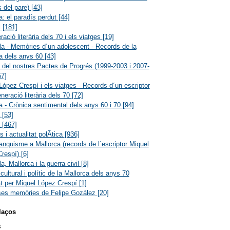
s del pare)
[43]
a: el paradís perdut
[44]
l
[181]
ació literària dels 70 i els viatges
[19]
a - Memòries d´un adolescent - Records de la
a dels anys 60
[43]
a del nostres Pactes de Progrés (1999-2003 i 2007-
57]
López Crespí i els viatges - Records d´un escriptor
eneració literària dels 70
[72]
a - Crònica sentimental dels anys 60 i 70
[94]
a
[53]
s
[467]
 i actualitat polÃ­tica
[936]
ranquisme a Mallorca (records de l´escriptor Miquel
Crespí)
[6]
a, Mallorca i la guerra civil
[8]
cultural i polític de la Mallorca dels anys 70
at per Miquel López Crespí
[1]
ses memòries de Felipe Gozález
[20]
laços
s