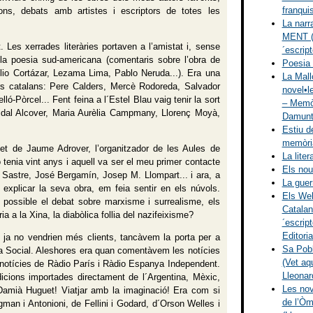
franqu
ions, debats amb artistes i escriptors de totes les
La narr
MENT (El
. Les xerrades literàries portaven a l’amistat i, sense
´escrip
 la poesia sud-americana (comentaris sobre l’obra de
Poesia 
lio Cortázar, Lezama Lima, Pablo Neruda...). Era una
La Mal
s catalans: Pere Calders, Mercè Rodoreda, Salvador
novel•l
-Pòrcel... Fent feina a l´Estel Blau vaig tenir la sort
– Memòr
idal Alcover, Maria Aurèlia Campmany, Llorenç Moyà,
Damunt 
Estiu d
memòria
et de Jaume Adrover, l’organitzador de les Aules de
La lite
 tenia vint anys i aquell va ser el meu primer contacte
Els nou 
 Sastre, José Bergamín, Josep M. Llompart... i ara, a
La guerr
 a explicar la seva obra, em feia sentir en els núvols.
Els Web
possible el debat sobre marxisme i surrealisme, els
Catalan
ia a la Xina, la diabòlica follia del nazifeixisme?
´escrip
Editoria
 ja no vendrien més clients, tancàvem la porta per a
Sa Pobla
 la Social. Aleshores era quan comentàvem les notícies
(Vet aqu
s notícies de Ràdio París i Ràdio Espanya Independent.
Lleonar
dicions importades directament de l´Argentina, Mèxic,
Les nove
 Damià Huguet! Viatjar amb la imaginació! Era com si
de l’Òm
man i Antonioni, de Fellini i Godard, d´Orson Welles i