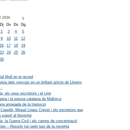
l 2026
»
Dj
Dv
Ds
Dg
2
3
4
5
9
10
11
12
16
17
18
19
23
24
25
26
30
ial Moll en el record
ria dels vençuts en un brillant article de Llorenç
 -
a, els seus escriptors i el cine
lpera i la poesia catalana de Mallorca
òria amagada de la transició
 Capellà, Miquel López Crespí i els escriptors que
 suport al feixisme
a, la Guerra Civil i els camps de concentració
tes – Resistir (un petit tast de la novel•la