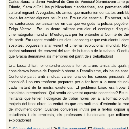
Carles Saura al darrer Festival de Cine de Venècia! Somniàvem amb po
Triunfo, Serra d´Or i les publicacions clandestines, ens permetien alb
cultural regnant. A vegades, els amics que mantenien contactes amb 
havia fet arribar algunes pel·lícules. Era un dia especial. En secret, a
les cantonades per avisar-nos en cas que vengués la policia, poguére
Tziga Vertov... Era un deure militant estudiar el contingut d’aquel
cinematografia mundial! M’esforçava per fer entendre al Comitè de Dire
del partit. Era urgent establir uns dies i aconseguir que estudiants i obr
sospites, poguessin anar veient el cinema revolucionari mundial. No
parlant solament del conveni del ram de la fusta o de la sabata. O defug
que Gracià demanava als membres del partit dels treballadors!
Una tasca difícil, fer entendre aquests temes a uns amics als quals
considerava hereva de l’oposició obrera a l’estalinisme, els hauria anat 
Confondre partit amb sindicat va ser una de les causes principals d
consolidà i no ens trobàrem preparats per a fer front a la nova situa
cada instant de la nostra existència. El problema bàsic era trobar
socialista internacional. Qui sentia de veritat aquesta necessitat? Els 
militants que tenien l´obligació de trobar hores per a la formació 
majoria del front obrer. La veritat és que era molt mal d’entendre la m
del moviment obrer. Quantes converses inútils per a fer-los copsar q
estudiants i els empleats, els professors i funcionaris que milit
explotadores!
Pàgines del meu dietari
|
Enllaç permanent
|
Afegeix un comentari
|