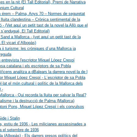
s en la nit (El Tall Editorial), Premi de Narrativa
nium Cultural
 érem – Palma, Anys 70 – Normes de seguretat
a lluita clandestina – Crònica sentimental de la
ó - (Vet aquí un petit tast de la novel·la Allò que el
 s´endugué, El Tall Editorial)
Sand a Mallorca - (vet aquí un petit tast de la
a El vicari d´Albopàs)
 ii turisme: les cròniques d´una Mallorca ja
reguda
 entrevista l'escriptor Miquel López Crespí
sa catalana i els escriptors de sa Pobla
icens analitza a dBalears la darrera novel·la de l
tor Miquel López Crespí - L´escriptor de sa Pobla
·lat el món cultural i polític de la Mallorca dels
 -
allorca - Qui recorda la lluita per salvar la Real?
talisme i la destrucció de Palma (Mallorca)
toni Pons, Miquel López Crespí i els convulsos
ide i Stalin
a, estiu de 1936 - Les milicianes assassinades a
a el setembre de 1936
a (Albopàs) - Els darrers presos polítics del