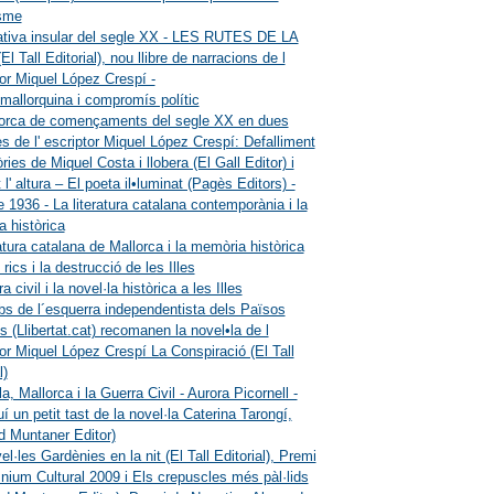
isme
ativa insular del segle XX - LES RUTES DE LA
 Tall Editorial), nou llibre de narracions de l
tor Miquel López Crespí -
mallorquina i compromís polític
lorca de començaments del segle XX en dues
es de l' escriptor Miquel López Crespí: Defalliment
ies de Miquel Costa i llobera (El Gall Editor) i
l' altura – El poeta il•luminat (Pagès Editors) -
e 1936 - La literatura catalana contemporània i la
 històrica
ratura catalana de Mallorca i la memòria històrica
rics i la destrucció de les Illes
a civil i la novel·la històrica a les Illes
s de l´esquerra independentista dels Països
s (Llibertat.cat) recomanen la novel•la de l
tor Miquel López Crespí La Conspiració (El Tall
l)
, Mallorca i la Guerra Civil - Aurora Picornell -
í un petit tast de la novel·la Caterina Tarongí,
d Muntaner Editor)
l·les Gardènies en la nit (El Tall Editorial), Premi
nium Cultural 2009 i Els crepuscles més pàl·lids