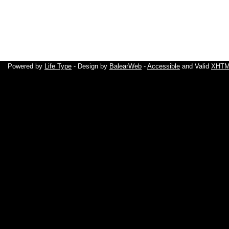
Powered by
Life Type
- Design by
BalearWeb
-
Accessible
and Valid
XHTML