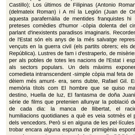
Castillo); Los últimos de Filipinas (Antonio Roman
(delmateix Roman) i A mí la Legión (Juan de Or
aquesta parafernàlia de mentides franquistes hi c
preteses comèdies d'humor -còpia dolenta del c
parlant d'inexistents paradisos imaginaris. Recorde
de l'Estat són els anys de la més salvatge repres
vençuts en la guerra civil (els partits obrers; els 
República). Lustres de fam i d'estraperlo, de misèri
per als pobles de totes les nacions de l'Estat i es
als sectors populars. Un dels màxims exponen
comedieta intranscendent -simple còpia mal feta de 
dèiem més amunt- era, sens dubte, Rafael Gil. 
memòria títols com El hombre que se quiso mat
destino, Huella de luz, El fantasma de doña Juani
sèrie de films que pretenien allunyar la població 
de cada dia: la manca de llibertat, el raci
humiliacions quotidianes a què es veia sotmès el 
dels vencedors. Però si en alguna de les pel·lícule
trobar encara alguna espurna de primigènia espont