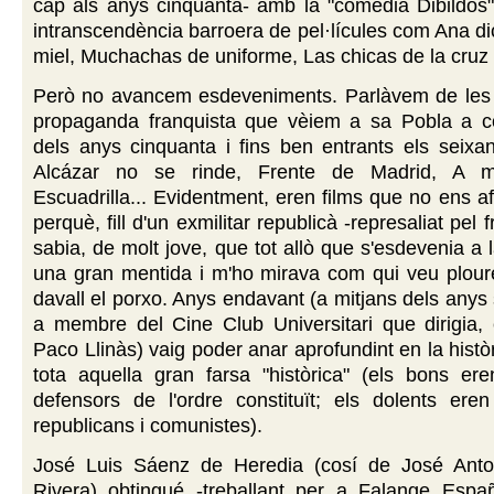
cap als anys cinquanta- amb la "comedia Dibildos"
intranscendència barroera de pel·lícules com Ana di
miel, Muchachas de uniforme, Las chicas de la cruz r
Però no avancem esdeveniments. Parlàvem de les p
propaganda franquista que vèiem a sa Pobla a 
dels anys cinquanta i fins ben entrants els seixa
Alcázar no se rinde, Frente de Madrid, A m
Escuadrilla... Evidentment, eren films que no ens af
perquè, fill d'un exmilitar republicà -represaliat pel 
sabia, de molt jove, que tot allò que s'esdevenia a 
una gran mentida i m'ho mirava com qui veu ploure
davall el porxo. Anys endavant (a mitjans dels anys
a membre del Cine Club Universitari que dirigia, e
Paco Llinàs) vaig poder anar aprofundint en la histò
tota aquella gran farsa "històrica" (els bons er
defensors de l'ordre constituït; els dolents ere
republicans i comunistes).
José Luis Sáenz de Heredia (cosí de José Anto
Rivera) obtingué -treballant per a Falange Espa