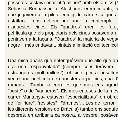
pessetes costava anar al "galliner" amb els amics (
Sebastià Bennàssar...). Aleshores érem infants, 
que jugàvem a la pilota enmig de carrers -alguns
asfaltar- i ens delíem per anar a contemplar 
d'aquestes cines. Els "quadros" eren les foto
pel·lícula que els propietaris dels cines posaven a 
penjaven a la façana. "Quadros" la majoria de vega
negre i, més endavant, pintats a imitació del tecnicol
Una mica abans que entenguéssim que allò que a
era una "espanyolada" (sempre consideràvem le
estrangeres molt millors!), el cine, per a nosaltr
veure una pel·lícula de gàngsters o policies, una 
romans... També -i eren les que més ens agrad
"oeste" o de "vaqueros". Els més entesos de la meva
carrer Muntanya- estaven "especialitzats" en obres
de "fer riure", "revistes" i "drames"... Les de "terror
les diferents versions de Dràcula) també ens seduï
després, en arribar a ca nostra, al vespre, posàve