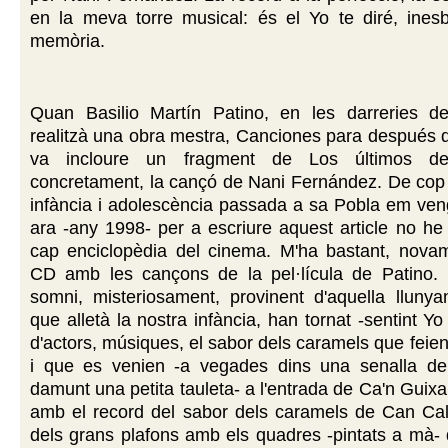
en la meva torre musical: és el Yo te diré, inesb
memòria.
Quan Basilio Martín Patino, en les darreries de
realitzà una obra mestra, Canciones para después 
va incloure un fragment de Los últimos de 
concretament, la cançó de Nani Fernández. De cop i 
infància i adolescència passada a sa Pobla em ven
ara -any 1998- per a escriure aquest article no he
cap enciclopèdia del cinema. M'ha bastant, novam
CD amb les cançons de la pel·lícula de Patino.
somni, misteriosament, provinent d'aquella llunya
que alletà la nostra infància, han tornat -sentint Y
d'actors, músiques, el sabor dels caramels que feie
i que es venien -a vegades dins una senalla de 
damunt una petita tauleta- a l'entrada de Ca'n Guixa 
amb el record del sabor dels caramels de Can Cale
dels grans plafons amb els quadres -pintats a mà- 