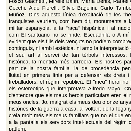
Fosco Giachetti, Mirelle Balín, María Denis, Rafael
Cecchi, Aldo Fiorelli, Silvio Bagolini, Carlo Tambe
Muñoz. Dins aquesta líniea d'exaltació de les "her
franquistes veuríem, com hem dit, monuments a 
militar espanyola, a la "raça" hispànica i al nacio
com El santuario no se rinde, Escuadrilla o A mí 
evident que els fills dels vençuts no podíem combre
continguts, ni amb l'estètica, ni amb la interpretaci
el seu art al servei de tan tèrbols interessos: l
històrica, la mentida més barroera. Els nostres p
part de la nostra família -la de procedència peni
lluitat en primera línia per a defensar els drets i 
treballadors, el règim republicà. El "meu" heroi no
els estereotips que interpretava Alfredo Mayo. C
d'entendre que els meus herois particulars eren el 
meus oncles. Jo, malgrat els meus deu o onze anys,
històries de la guerra a casa, al voltant de la fogan
creia molt més els meus familiars que no el que e
a la pantalla els servidors intel·lectuals del règim
patíem.