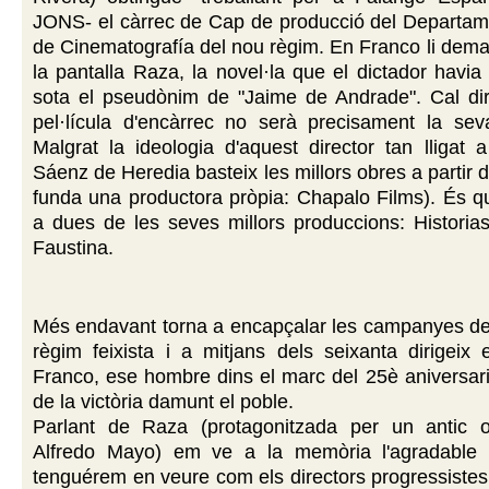
JONS- el càrrec de Cap de producció del Departam
de Cinematografía del nou règim. En Franco li dema
la pantalla Raza, la novel·la que el dictador havia
sota el pseudònim de "Jaime de Andrade". Cal di
pel·lícula d'encàrrec no serà precisament la seva
Malgrat la ideologia d'aquest director tan lligat a
Sáenz de Heredia basteix les millors obres a partir 
funda una productora pròpia: Chapalo Films). És q
a dues de les seves millors produccions: Historias
Faustina.
Més endavant torna a encapçalar les campanyes de
règim feixista i a mitjans dels seixanta dirigeix
Franco, ese hombre dins el marc del 25è aniversari 
de la victòria damunt el poble.
Parlant de Raza (protagonitzada per un antic ofic
Alfredo Mayo) em ve a la memòria l'agradable 
tenguérem en veure com els directors progressistes 