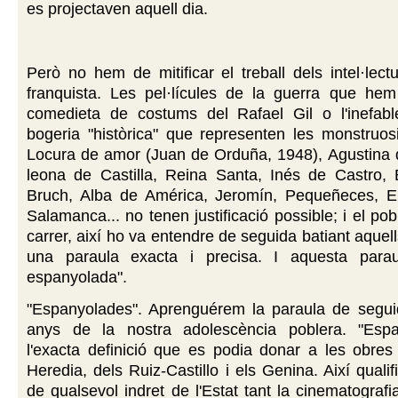
es projectaven aquell dia.
Però no hem de mitificar el treball dels intel·lect
franquista. Les pel·lícules de la guerra que hem
comedieta de costums del Rafael Gil o l'inefable
bogeria "històrica" que representen les monstruosi
Locura de amor (Juan de Orduña, 1948), Agustina 
leona de Castilla, Reina Santa, Inés de Castro, 
Bruch, Alba de América, Jeromín, Pequeñeces, 
Salamanca... no tenen justificació possible; i el pob
carrer, així ho va entendre de seguida batiant aquel
una paraula exacta i precisa. I aquesta parau
espanyolada".
"Espanyolades". Aprenguérem la paraula de segui
anys de la nostra adolescència poblera. "Espa
l'exacta definició que es podia donar a les obres 
Heredia, dels Ruiz-Castillo i els Genina. Així quali
de qualsevol indret de l'Estat tant la cinematografi