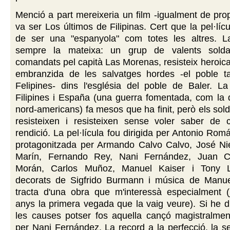
Menció a part mereixeria un film -igualment de pr
va ser Los últimos de Filipinas. Cert que la pel·líc
de ser una "espanyola" com totes les altres. La
sempre la mateixa: un grup de valents solda
comandats pel capità Las Morenas, resisteix heroica
embranzida de les salvatges hordes -el poble t
Felipines- dins l'església del poble de Baler. La
Filipines i España (una guerra fomentada, com la 
nord-americans) fa mesos que ha finit, però els sol
resisteixen i resisteixen sense voler saber d
rendició. La pel·lícula fou dirigida per Antonio Rom
protagonitzada per Armando Calvo Calvo, José Nie
Marín, Fernando Rey, Nani Fernández, Juan C
Morán, Carlos Muñoz, Manuel Kaiser i Tony 
decorats de Sigfrido Burmann i música de Manu
tracta d'una obra que m'interessà especialment (
anys la primera vegada que la vaig veure). Si he d
les causes potser fos aquella cançó magistralment
per Nani Fernández. La record a la perfecció, la s