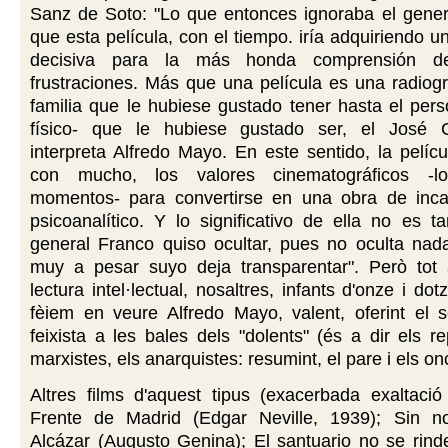
Sanz de Soto: "Lo que entonces ignoraba el gener
que esta película, con el tiempo. iría adquiriendo u
decisiva para la más honda comprensión d
frustraciones. Más que una película es una radiogr
familia que le hubiese gustado tener hasta el pers
físico- que le hubiese gustado ser, el José 
interpreta Alfredo Mayo. En este sentido, la pelíc
con mucho, los valores cinematográficos -l
momentos- para convertirse en una obra de incal
psicoanalítico. Y lo significativo de ella no es t
general Franco quiso ocultar, pues no oculta nada
muy a pesar suyo deja transparentar". Però tot 
lectura intel·lectual, nosaltres, infants d'onze i do
fèiem en veure Alfredo Mayo, valent, oferint el s
feixista a les bales dels "dolents" (és a dir els re
marxistes, els anarquistes: resumint, el pare i els on
Altres films d'aquest tipus (exacerbada exaltació 
Frente de Madrid (Edgar Neville, 1939); Sin n
Alcázar (Augusto Genina); El santuario no se rind