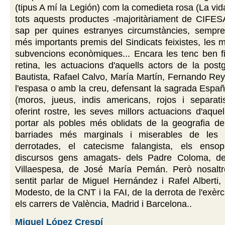
(tipus A mí la Legión) com la comedieta rosa (La vid
tots aquests productes -majoritàriament de CIFES
sap per quines estranyes circumstàncies, sempre
més importants premis del Sindicats feixistes, les
subvencions econòmiques... Encara les tenc ben fi
retina, les actuacions d'aquells actors de la post
Bautista, Rafael Calvo, María Martín, Fernando Re
l'espasa o amb la creu, defensant la sagrada España
(moros, jueus, indis americans, rojos i separati
oferint rostre, les seves millors actuacions d'aque
portar als pobles més oblidats de la geografia de 
barriades més marginals i miserables de les g
derrotades, el catecisme falangista, els ensop
discursos gens amagats- dels Padre Coloma, d
Villaespesa, de José María Pemán. Però nosalt
sentit parlar de Miguel Hernández i Rafel Alberti
Modesto, de la CNT i la FAI, de la derrota de l'exèr
els carrers de València, Madrid i Barcelona..
Miquel López Crespí