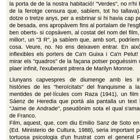
la porta de de la nostra habitació! "Verdes", no n'hi 
de la ferotge censura que, sabíem, tot ho tallava)
dotze o tretze anys, per a esbrinar si hi havia cap po
de besada, ens apropàvem fins al portalam de l'esglé
ben oberts- si copsàvem, al costat del nom del film,
millor!, un "3 R", ja sabíem que, amb sort, podríem
cosa. Veure, no. No ens deixaven entrar. En aix
inflexibles els porters de Ca'n Guixa i Ca'n Pelut
mirar els "quadros" de la façana potser poguéssim
plaer infinit, l'exuberant pitrera de Marilyn Monroe.
Llunyans capvespres de diumenge amb les in
històries de les "heroïcitats" del franquisme a la
mentides de pel·lícules com Raza (1941), un film
Sáenz de Heredia que portà ala pantalla un text h
"Jaime de Andrade", pseudònim sota el qual s'amag
de Franco.
Film, aquest, que, com diu Emilio Sanz de Soto en
(Ed. Ministerio de Cultura, 1988), seria important p
tortuosa psicologia d'un frustrat com el general 