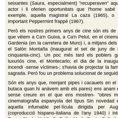
seixantes (Saura, especialment) "recuperaven" aqu
actor i li oferien oportunitats que l'home sabé a
exemple, aquella magistral La caza (1965), o
important Peppermint frappé (1967).
Però els nostres primers anys de cine són els de l
que vèiem a Ca'n Guixa, a Ca'n Pelut, en el cinema a
Gardenia (en la carretera de Muro) i, a mitjans dels
el Salón Montaña (inaugurat el set de juny de 
cinquanta-cinc). Un poc més tard els poblers g
luxuriós cine, el Montecarlo; el dia de la inaugu
incendi -sense víctimes-; s'havia de projectar la fa
sagrada. Però fou un problema solucionat de seguid
Són els anys que, menjant pipes i cacauets en el "
butaca quan hi anàvem amb els pares) ens anam 
sense creure en el que ens mostren- "obres me
cinematografia espanyola del tipus Sin novedad e
aquella infumable pel·lícula dirigida per Au
(coproducció hispano-italiana de l'any 1940) i in