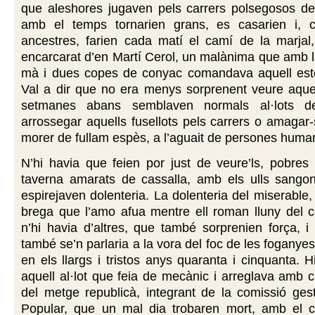
que aleshores jugaven pels carrers polsegosos del
amb el temps tornarien grans, es casarien i, 
ancestres, farien cada matí el camí de la marjal,
encarcarat d’en Martí Cerol, un malànima que amb la
mà i dues copes de conyac comandava aquell est
Val a dir que no era menys sorprenent veure aquel
setmanes abans semblaven normals al·lots d
arrossegar aquells fusellots pels carrers o amaga
morer de fullam espès, a l’aguait de persones huma
N’hi havia que feien por just de veure’ls, pobres
taverna amarats de cassalla, amb els ulls sango
espirejaven dolenteria. La dolenteria del miserable,
brega que l’amo afua mentre ell roman lluny del c
n’hi havia d’altres, que també sorprenien força, 
també se’n parlaria a la vora del foc de les foganye
en els llargs i tristos anys quaranta i cinquanta. 
aquell al·lot que feia de mecànic i arreglava amb c
del metge republicà, integrant de la comissió ges
Popular, que un mal dia trobaren mort, amb el c