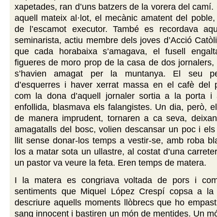
xapetades, ran d’uns batzers de la vorera del camí
aquell mateix al·lot, el mecànic amatent del poble, 
de l’escamot executor. També es recordava aque
seminarista, actiu membre dels joves d’Acció Catòl
que cada horabaixa s’amagava, el fusell engalt
figueres de moro prop de la casa de dos jornalers, p
s’havien amagat per la muntanya. El seu p
d’esquerres i haver xerrat massa en el cafè del 
com la dona d’aquell jornaler sortia a la porta i 
enfollida, blasmava els falangistes. Un dia, però, 
de manera imprudent, tornaren a ca seva, deixant
amagatalls del bosc, volien descansar un poc i els
llit sense donar-los temps a vestir-se, amb roba bl
los a matar sota un ullastre, al costat d’una carreter
un pastor va veure la feta. Eren temps de matera.
I la matera es congriava voltada de pors i comp
sentiments que Miquel López Crespí copsa a la 
descriure aquells moments llòbrecs que ho empasti
sang innocent i bastiren un món de mentides. Un m