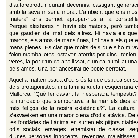
d’autoreproduir durant decennis, castigant genera
amb la seva misèria moral. L’ambient que ens mos
matera” ens permet apropar-nos a la constel·l
Perquè aleshores hi havia els matons, però també
que gaudien del mal dels altres. Hi havia els qu
matons, els amos de mans fines, i hi havia els que e
mans plenes. És clar que molts dels que s’ho miraven
feien mamballetes, estaven aterrits per dins i tenie
veres, la por d’un ca apallissat, d’un ca humiliat una
pels amos. Una por ancestral de poble derrotat.
Aquella maltempsada d’odis és la que esbuca sense
dels protagonistes, una família xueta i esquerrana 
Mallorca. “Què fer davant la inesperada tempesta?
la inundació que s’emportava a la mar els dies an
més feliços de la nostra existència?”. La cultura i 
s’esvaeixen en una maror plena d’odis atàvics. De c
les fondàries de l’ànima en surten els pitjors diabl
odis socials, enveges, enemistat de classe, seg
d’unes persones innocents, revenges malaltisses