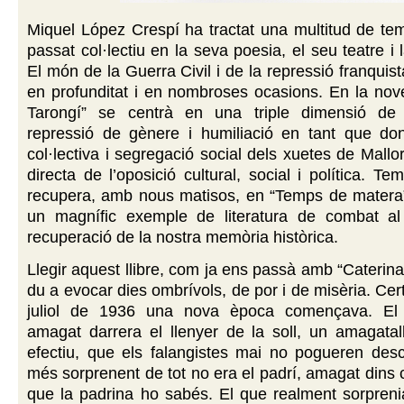
Miquel López Crespí ha tractat una multitud de te
passat col·lectiu en la seva poesia, el seu teatre i
El món de la Guerra Civil i de la repressió franquist
en profunditat i en nombroses ocasions. En la nove
Tarongí” se centrà en una triple dimensió de 
repressió de gènere i humiliació en tant que don
col·lectiva i segregació social dels xuetes de Mallo
directa de l’oposició cultural, social i política. T
recupera, amb nous matisos, en “Temps de matera
un magnífic exemple de literatura de combat al
recuperació de la nostra memòria històrica.
Llegir aquest llibre, com ja ens passà amb “Caterina
du a evocar dies ombrívols, de por i de misèria. Cer
juliol de 1936 una nova època començava. El 
amagat darrera el llenyer de la soll, un amagatall
efectiu, que els falangistes mai no pogueren desc
més sorprenent de tot no era el padrí, amagat dins
que la padrina ho sabés. El que realment sorprenia 