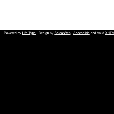
Powered by
Life Type
- Design by
BalearWeb
-
Accessible
and Valid
XHTML