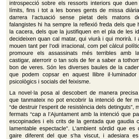
introspecció sobre els ressorts interiors que due
límits, fins i tot a les bones gents de missa diàri
darrera l’actuació sense pietat dels matons d
falangistes hi ha sempre la reflexió freda dels que 
la cacera, dels que la justifiquen en el pla de les 
decideixen quan cal matar, qui viurà i qui morirà. I
mouen tant per l’odi irracional, com pel càlcul polít
promoure els assassinats més terribles amb la
castigar, aterrorir o tan sols de fer a saber a toth
bon de veres. Són les diverses baules de la caden
que podem copsar en aquest llibre il·luminador 
psicològics i socials del feixisme.
La novel·la posa al descobert de manera precisa 
que tanmateix no pot encobrir la intenció de fer ma
“de destruir l’esperit de resistència dels detinguts”, 
fermats “cap a l’Ajuntament amb la intenció que pat
escopinades i els crits de la gentada que gaudia 
lamentable espectacle”. L’ambient sòrdid que es 
gaire diferent del que s’ha viscut, i adesiara es