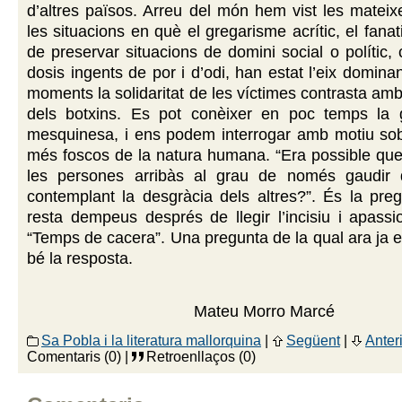
d’altres països. Arreu del món hem vist les mateix
les situacions en què el gregarisme acrític, el fana
de preservar situacions de domini social o polític
dosis ingents de por i d’odi, han estat l’eix domina
moments la solidaritat de les víctimes contrasta amb
dels botxins. Es pot conèixer en poc temps la 
mesquinesa, i ens podem interrogar amb motiu sob
més foscos de la natura humana. “Era possible que
les persones arribàs al grau de només gaudir de
contemplant la desgràcia dels altres?”. És la pre
resta dempeus després de llegir l’incisiu i apassi
“Temps de cacera”. Una pregunta de la qual ara ja
bé la resposta.
Mateu Morro Marcé
Sa Pobla i la literatura mallorquina
|
Següent
|
Anter
Comentaris (0) |
Retroenllaços (0)