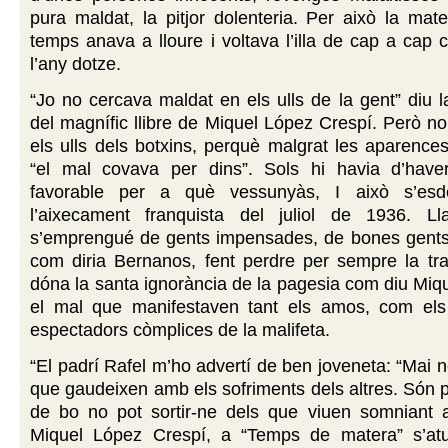
pura maldat, la pitjor dolenteria. Per això la mat
temps anava a lloure i voltava l’illa de cap a cap
l’any dotze.
“Jo no cercava maldat en els ulls de la gent” diu l
del magnífic llibre de Miquel López Crespí. Però no f
els ulls dels botxins, perquè malgrat les aparenc
“el mal covava per dins”. Sols hi havia d’hav
favorable per a què vessunyàs, I això s’es
l’aixecament franquista del juliol de 1936. L
s’emprengué de gents impensades, de bones gent
com diria Bernanos, fent perdre per sempre la tran
dóna la santa ignorància de la pagesia com diu Miq
el mal que manifestaven tant els amos, com els 
espectadors còmplices de la malifeta.
“El padrí Rafel m’ho advertí de ben joveneta: “Mai n
que gaudeixen amb els sofriments dels altres. Són p
de bo no pot sortir-ne dels que viuen somniant 
Miquel López Crespí, a “Temps de matera” s’at