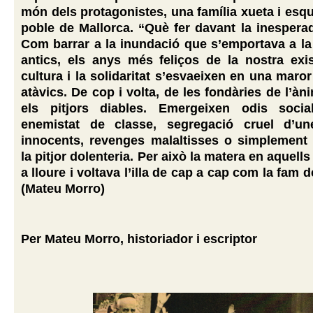
món dels protagonistes, una família xueta i esq
poble de Mallorca. “Què fer davant la inesper
Com barrar a la inundació que s’emportava a la
antics, els anys més feliços de la nostra exi
cultura i la solidaritat s’esvaeixen en una maror
atàvics. De cop i volta, de les fondàries de l’àn
els pitjors diables. Emergeixen odis socia
enemistat de classe, segregació cruel d’u
innocents, revenges malaltisses o simplement 
la pitjor dolenteria. Per això la matera en aquel
a lloure i voltava l’illa de cap a cap com la fam d
(Mateu Morro)
Per Mateu Morro, historiador i escriptor