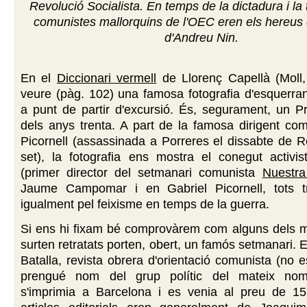
Revolució Socialista. En temps de la dictadura i la t
comunistes mallorquins de l'OEC eren els hereus
d'Andreu Nin.
En el
Diccionari vermell
de Llorenç Capellà (Moll
veure (pàg. 102) una famosa fotografia d'esquerra
a punt de partir d'excursió. És, segurament, un P
dels anys trenta. A part de la famosa dirigent co
Picornell (assassinada a Porreres el dissabte de Re
set), la fotografia ens mostra el conegut activis
(primer director del setmanari comunista
Nuestra
Jaume Campomar i en Gabriel Picornell, tots tr
igualment pel feixisme en temps de la guerra.
Si ens hi fixam bé comprovàrem com alguns dels mi
surten retratats porten, obert, un famós setmanari. 
Batalla, revista obrera d'orientació comunista (no e
prengué nom del grup polític del mateix nom
s'imprimia a Barcelona i es venia al preu de 15