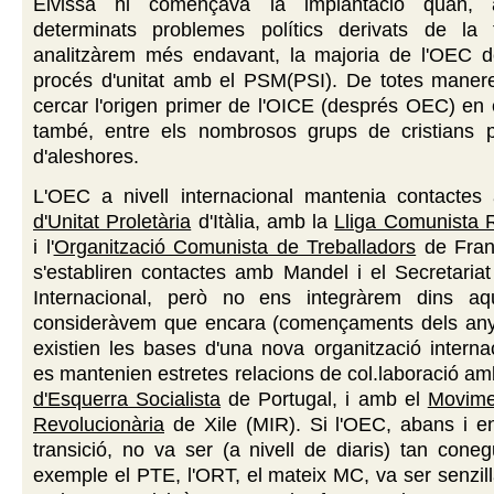
Eivissa hi començava la implantació quan,
determinats problemes polítics derivats de la 
analitzàrem més endavant, la majoria de l'OEC de
procés d'unitat amb el PSM(PSI). De totes manere
cercar l'origen primer de l'OICE (després OEC) en
també, entre els nombrosos grups de cristians p
d'aleshores.
L'OEC a nivell internacional mantenia contacte
d'Unitat Proletària
d'Itàlia, amb la
Lliga Comunista 
i l'
Organització Comunista de Treballadors
de Fran
s'establiren contactes amb Mandel i el Secretaria
Internacional, però no ens integràrem dins aq
consideràvem que encara (començaments dels any
existien les bases d'una nova organització intern
es mantenien estretes relacions de col.laboració a
d'Esquerra Socialista
de Portugal, i amb el
Movime
Revolucionària
de Xile (MIR). Si l'OEC, abans i e
transició, no va ser (a nivell de diaris) tan con
exemple el PTE, l'ORT, el mateix MC, va ser senzi