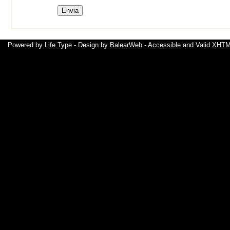
Powered by
Life Type
- Design by
BalearWeb
-
Accessible
and Valid
XHTML