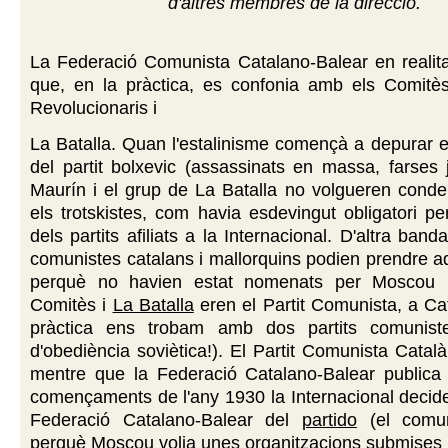
d'altres membres de la direcció.
La Federació Comunista Catalano-Balear en realit
que, en la pràctica, es confonia amb els Comitès 
Revolucionaris i
La Batalla. Quan l'estalinisme començà a depurar 
del partit bolxevic (assassinats en massa, farses ju
Maurín i el grup de La Batalla no volgueren conde
els trotskistes, com havia esdevingut obligatori per
dels partits afiliats a la Internacional. D'altra banda
comunistes catalans i mallorquins podien prendre a
perquè no havien estat nomenats per Moscou i,
Comitès i
La Batalla
eren el Partit Comunista, a Ca
pràctica ens trobam amb dos partits comunist
d'obediència soviètica!). El Partit Comunista Catal
mentre que la Federació Catalano-Balear public
començaments de l'any 1930 la Internacional decide
Federació Catalano-Balear del
partido
(el comun
perquè Moscou volia unes organitzacions submises i