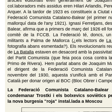
articles editorials eren generalment de Joaqui
col.laboradors més assidus eren Hilari Arlandis, Per
Arquer. A la tardor de 1923 es constitueix a Ciutat 
Federació Comunista Catalano-Balear (el primer nu
mallorquí data de l'any 1921). Ignasi Ferretjans, de
Balear, afirma que a primers de març del 1926 ell fo
comitè de la FCCB. La Federació té, doncs, un 
militants a Palma de Mallorca (¿els lectors de
La
fotografia abans esmentada?). Els revolucionaris reu
de
La Batalla
estaven en desacord amb la passivitat 
del Partit Comunista (que feia poca cosa contra l
Primo de Rivera). Hem parlat abans de Joaquim Ma
el dirigent de la Federació Comunista Catalan
novembre del 1930, aquesta s'unificà amb el Par
Català per donar origen al BOC (Bloc Obrer i Campe
La Federació Comunista Catalano-Balea
condemanar Trostki i els bolxevics soviètics p
la nova burgesia "roja" instal.lada a Moscou