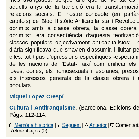
aquells anys de la transició era la transformació
relacions socials. El nostre concepte (en parlà
capítols) de Bloc Històric Anticapitalista i Revolucio
oprimits amb la classe obrera, la classe obrera
oprimits"- era conseqüència d'aquesta teoritzaci
classes populars objectivament anticapitalistes; i 
diària significava que s'havien d'assumir, i lluitar
elles, tot tipus d'opressions específiques -especial
de les nacions de l'Estat-, així com unificar els
joves, dones, els homosexuals i lesbianes, presos
els interessos generals de la classe obrera i a
populars.
Miquel López Crespí
Cultura i Antifranquisme
. (Barcelona, Edicions d
Pàgs. 112-114.
Memòria històrica
|
Següent
|
Anterior
|
Comentaris
Retroenllaços (0)