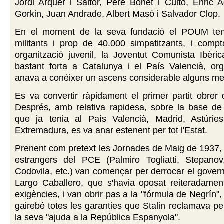
Jordi Arquer i Saltor, Pere Bonet i Cuito, Enric A
Gorkin, Juan Andrade, Albert Masó i Salvador Clop.
En el moment de la seva fundació el POUM ten
militants i prop de 40.000 simpatitzants, i com
organització juvenil, la Joventut Comunista Ibèri
bastant forta a Catalunya i el País Valencià, org
anava a conèixer un ascens considerable alguns m
Es va convertir ràpidament el primer partit obrer
Després, amb relativa rapidesa, sobre la base de 
que ja tenia al País Valencià, Madrid, Astúries
Extremadura, es va anar estenent per tot l'Estat.
Prenent com pretext les Jornades de Maig de 1937, 
estrangers del PCE (Palmiro Togliatti, Stepano
Codovila, etc.) van començar per derrocar el gover
Largo Caballero, que s'havia oposat reiteradamen
exigències, i van obrir pas a la "fórmula de Negrín",
gairebé totes les garanties que Stalin reclamava pe
la seva "ajuda a la República Espanyola".