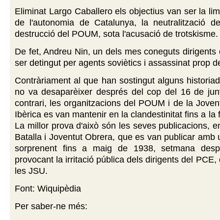
Eliminat Largo Caballero els objectius van ser la lim
de l'autonomia de Catalunya, la neutralització d
destrucció del POUM, sota l'acusació de trotskisme.
De fet, Andreu Nin, un dels mes coneguts dirigent
ser detingut per agents soviètics i assassinat prop d
Contràriament al que han sostingut alguns histori
no va desaparèixer després del cop del 16 de jun
contrari, les organitzacions del POUM i de la Jove
Ibèrica es van mantenir en la clandestinitat fins a la f
La millor prova d'això són les seves publicacions, e
Batalla i Joventut Obrera, que es van publicar amb u
sorprenent fins a maig de 1938, setmana desp
provocant la irritació pública dels dirigents del PCE
les JSU.
Font: Wiquipèdia
Per saber-ne més: