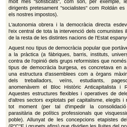
molt més "sofisticats", com són, per exemple, l
dirigents pretesament "socialistes" com Roldán e
els nostres impostos).
L'autonomia obrera i la democràcia directa esdev
l'eix central de tota la intervenció dels comunistes 
de la resta de les distintes nacions de l'Estat espany
Aquest nou tipus de democràcia popular que portàv
a la pràctica (a fàbriques, barris, instituts, univer
contra de l'opinió dels grups reformistes que només 
tipus de democràcia burgesa, es concretava en a
una estructura d'assemblees com a òrgans màxi
dels treballadors, veïns, estudiants, pag
anomenàvem el Bloc Històric Anticapitalista i Re
Aquestes estructures flexibles i operatives de del
d'altres sectors explotats pel capitalisme, elegits 
tot moment (per tal d'impedir la consolidaci
parasitària de polítics professionals que visquess
poble). Allunyat de les concepcions etapistes del
(P"C"E i grupets afins) que dividien les lluites del pob