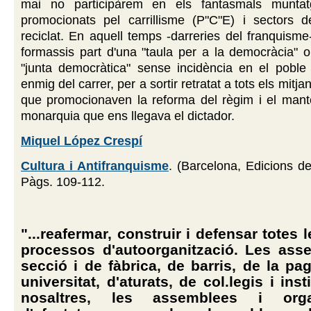
mai no participàrem en els fantasmals muntatg
promocionats pel carrillisme (P"C"E) i sectors d
reciclat. En aquell temps -darreries del franquism
formassis part d'una "taula per a la democràcia" 
"junta democràtica" sense incidència en el poble 
enmig del carrer, per a sortir retratat a tots els mitja
que promocionaven la reforma del règim i el mant
monarquia que ens llegava el dictador.
Miquel López Crespí
Cultura i Antifranquisme
. (Barcelona, Edicions d
Pàgs. 109-112.
"...reafermar, construir i defensar totes 
processos d'autoorganització. Les ass
secció i de fàbrica, de barris, de la pag
universitat, d'aturats, de col.legis i inst
nosaltres, les assemblees i organ