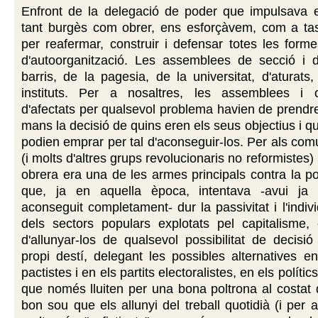
Enfront de la delegació de poder que impulsava e
tant burgès com obrer, ens esforçàvem, com a tasc
per reafermar, construir i defensar totes les form
d'autoorganització. Les assemblees de secció i d
barris, de la pagesia, de la universitat, d'aturats,
instituts. Per a nosaltres, les assemblees i o
d'afectats per qualsevol problema havien de prendr
mans la decisió de quins eren els seus objectius i q
podien emprar per tal d'aconseguir-los. Per als co
(i molts d'altres grups revolucionaris no reformistes
obrera era una de les armes principals contra la po
que, ja en aquella època, intentava -avui ja
aconseguit completament- dur la passivitat i l'indiv
dels sectors populars explotats pel capitalisme
d'allunyar-los de qualsevol possibilitat de decisi
propi destí, delegant les possibles alternatives en
pactistes i en els partits electoralistes, en els políti
que només lluiten per una bona poltrona al costat 
bon sou que els allunyi del treball quotidià (i per al