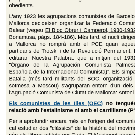
obedients.
L'any 1923 les agrupacions comunistes de Barcelon
Mallorca decideixen organitzar la Federació Comun
Balear (vegeu
El Bloc Obrer i Camperol, 1930-193
Bonamusa, pàgs. 184-186). Més tard, el nucli dirig
a Mallorca no romprà amb el PCE quan aquest
partidaris de Trotski i de la Revolució Permanent. E
editaran
Nuestra Palabra
, que a mitjan del 1931
"Órgano de la Agrupación Comunista Palmes
Española de la Internacional Comunista)". Els simp
Batalla
(més tard militants del BOC, organització
sotmesa a Moscou) s'agruparan entorn d'un dels
l'Agrupació Comunista de Ciutat de Mallorca: Antoni
Els comunistes de les Illes (OEC)
no tengué
relació amb l'estalinisme ni amb el carrillisme (
Per a aprofundir encara més en l'origen del comunis
cal estudiar dos "clàssics" de la història del movi
són els llibres editats per Curial
El Moviment obrer 