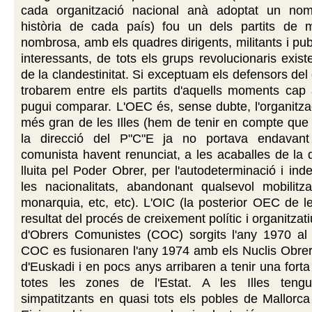
cada organització nacional anà adoptat un nom
història de cada país) fou un dels partits de m
nombrosa, amb els quadres dirigents, militants i pu
interessants, de tots els grups revolucionaris exis
de la clandestinitat. Si exceptuam els defensors del 
trobarem entre els partits d'aquells moments cap a
pugui comparar. L'OEC és, sense dubte, l'organitz
més gran de les Illes (hem de tenir en compte que
la direcció del P"C"E ja no portava endavant 
comunista havent renunciat, a les acaballes de la d
lluita pel Poder Obrer, per l'autodeterminació i in
les nacionalitats, abandonant qualsevol mobilitza
monarquia, etc, etc). L'OIC (la posterior OEC de les
resultat del procés de creixement polític i organitzat
d'Obrers Comunistes (COC) sorgits l'any 1970 al P
COC es fusionaren l'any 1974 amb els Nuclis Obre
d'Euskadi i en pocs anys arribaren a tenir una forta
totes les zones de l'Estat. A les Illes tengu
simpatitzants en quasi tots els pobles de Mallorc