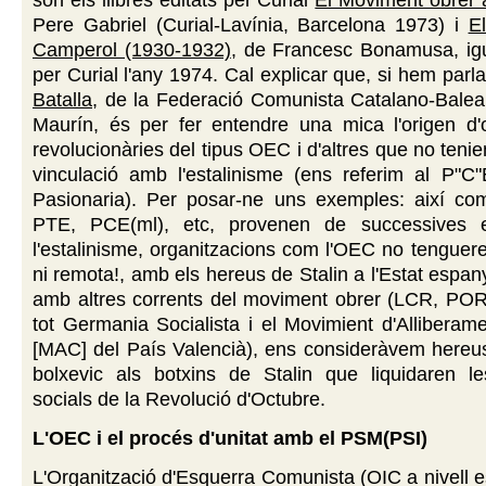
Pere Gabriel (Curial-Lavínia, Barcelona 1973) i
E
Camperol (1930-1932)
, de Francesc Bonamusa, igu
per Curial l'any 1974. Cal explicar que, si hem par
Batalla
, de la Federació Comunista Catalano-Balea
Maurín, és per fer entendre una mica l'origen d'o
revolucionàries del tipus OEC i d'altres que no teni
vinculació amb l'estalinisme (ens referim al P"C"
Pasionaria). Per posar-ne uns exemples: així com 
PTE, PCE(ml), etc, provenen de successives e
l'estalinisme, organitzacions com l'OEC no tenguere
ni remota!, amb els hereus de Stalin a l'Estat espan
amb altres corrents del moviment obrer (LCR, PORE
tot Germania Socialista i el Movimient d'Allibera
[MAC] del País Valencià), ens consideràvem hereus
bolxevic als botxins de Stalin que liquidaren l
socials de la Revolució d'Octubre.
L'OEC i el procés d'unitat amb el PSM(PSI)
L'Organització d'Esquerra Comunista (OIC a nivell es