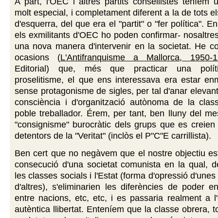
A part, l'OEC i altres partits consellistes teníem
molt especial, i completament diferent a la de tots els
d'esquerra, del que era el "partit" o "fer política". En
els exmilitants d'OEC ho poden confirmar- nosaltres
una nova manera d'intervenir en la societat. He co
ocasions (
L'Antifranquisme a Mallorca, 1950-
Editorial) que, més que practicar una polític
proselitisme, el que ens interessava era estar en
sense protagonisme de sigles, per tal d'anar elevant
consciència i d'organització autònoma de la class
poble treballador. Érem, per tant, ben lluny del me
"consignisme" burocràtic dels grups que es creien 
detentors de la "Veritat" (inclòs el P"C"E carrillista).
Ben cert que no negàvem que el nostre objectiu est
consecució d'una societat comunista en la qual, 
les classes socials i l'Estat (forma d'opressió d'une
d'altres), s'eliminarien les diferències de poder e
entre nacions, etc, etc, i es passaria realment a l'
autèntica llibertat. Enteníem que la classe obrera, t