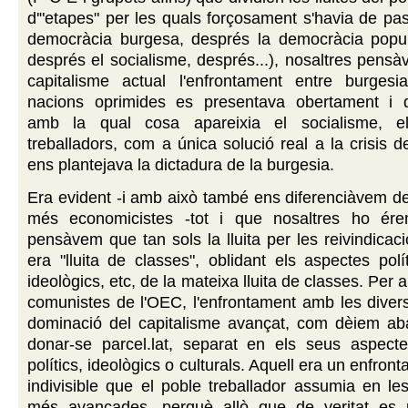
d'"etapes" per les quals forçosament s'havia de pas
democràcia burgesa, després la democràcia popu
després el socialisme, després...), nosaltres pens
capitalisme actual l'enfrontament entre burgesi
nacions oprimides es presentava obertament i de
amb la qual cosa apareixia el socialisme, e
treballadors, com a única solució real a la crisis d
ens plantejava la dictadura de la burgesia.
Era evident -i amb això també ens diferenciàvem del
més economicistes -tot i que nosaltres ho ére
pensàvem que tan sols la lluita per les reivindicac
era "lluita de classes", oblidant els aspectes polít
ideològics, etc, de la mateixa lluita de classes. Per a
comunistes de l'OEC, l'enfrontament amb les diver
dominació del capitalisme avançat, com dèiem ab
donar-se parcel.lat, separat en els seus aspect
polítics, ideològics o culturals. Aquell era un enfron
indivisible que el poble treballador assumia en les
més avançades, perquè allò que de veritat es 