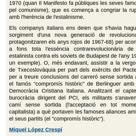
1970 (quan Il Manifesto fa públiques les seves fam
pel comunisme), que es comença a congriar la rup
amb l'herència de l'estalinisme.
Els companys italians ens deien que s'havia hagut
sorgiment d'una nova generació de revoluciona
protagonitzaren els anys rojos de 1967-68) per aco
a fons tota l'essència contrarevolucionària de
estalinista contra els soviets de Budapest de l'any 
un exemple). O, més endavant, assistir a la vergo
de Txecoslovàquia per part dels exèrcits del Pact
per a treure conclusions del carreró sense sortida
el famós "compromís històric" de Berlinguer amb e
Democràcia Cristiana italiana. Analitzant el capt
burocràcia dirigent del PCI, els militants s'anav
camí sense sortida (l'acceptació en tot mom
capitalista) a què portaven les famoses aliances amb
el seus partits (el "compromís històric").
Miquel López Crespí