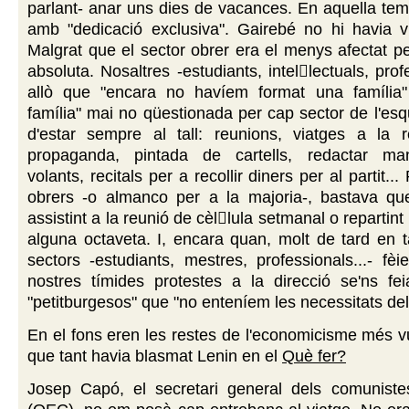
parlant- anar uns dies de vacances. En aquella tem
amb "dedicació exclusiva". Gairebé no hi havia vi
Malgrat que el sector obrer era el menys afectat per
absoluta. Nosaltres -estudiants, intellectuals, pro
allò que "encara no havíem format una família"
família" mai no qüestionada per cap sector de l'es
d'estar sempre al tall: reunions, viatges a la 
propaganda, pintada de cartells, redactar mani
volants, recitals per a recollir diners per al partit...
obrers -o almanco per a la majoria-, bastava que
assistint a la reunió de cèllula setmanal o repartin
alguna octaveta. I, encara quan, molt de tard en ta
sectors -estudiants, mestres, professionals...- fèi
nostres tímides protestes a la direcció se'ns feia
"petitburgesos" que "no enteníem les necessitats del 
En el fons eren les restes de l'economicisme més vu
que tant havia blasmat Lenin en el
Què fer?
Josep Capó, el secretari general dels comunistes