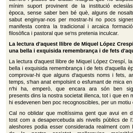
mínim suport provinent de la institució eclesiàst
època, sense saber ben bé què, alguns de nosalt
sabut enginyar-nos per mostrar-hi no pocs signes
manifesta contra la tradicional i arcaica formaci
filosòfica i pastoral que se'ns pretenia inculcar.
La lectura d'aquest llibre de Miquel López Crespí
una bella i exquisida remembrança i de fets d'aq
La lectura d'aquest llibre de Miquel López Crespí, l
bella i exquisida remembrança i de fets d'aquella 
comprovar-hi que alguns d'aquests noms i fets, a
temps, s'han anat empolsint o esfumant de mica en 
n'hi ha, emperò, que encara ara són ben signi
presents dins la nostra societat illenca, tot i que en
hi esdevenen ben poc recognoscibles, per un motiu o
Cal no oblidar que moltíssima gent que avui en 
tost com a desapercebuda als nivells públics de l'
aleshores podia esser considerada realment com l