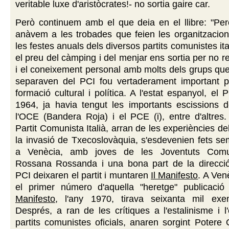
veritable luxe d'aristòcrates!- no sortia gaire car.
Però continuem amb el que deia en el llibre: "Pe
anàvem a les trobades que feien les organitzacion
les festes anuals dels diversos partits comunistes ita
el preu del càmping i del menjar ens sortia per no r
i el coneixement personal amb molts dels grups qu
separaven del PCI fou vertaderament important 
formació cultural i política. A l'estat espanyol, el
1964, ja havia tengut les importants escissions 
l'OCE (Bandera Roja) i el PCE (i), entre d'altres.
Partit Comunista Italià, arran de les experiències de
la invasió de Txecoslovàquia, s'esdevenien fets s
a Venècia, amb joves de les Joventuts Comu
Rossana Rossanda i una bona part de la direcció 
PCI deixaren el partit i muntaren
Il Manifesto
. A Venè
el primer número d'aquella "heretge" publicaci
Manifesto
, l'any 1970, tirava seixanta mil exem
Després, a ran de les crítiques a l'estalinisme i l'
partits comunistes oficials, anaren sorgint Potere 