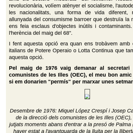
revolucionària, volíem atènyer el socialisme, l'auto
les nacionalitats, una forma de vida diferent, 
allunyada del consumisme barroer que destruïa la n
ens feia esclaus d'objectes inútils i contaminant
l'herència del maig del 68".
I fent aquesta opció era quan ens trobàvem amb
italians de Potere Operaio o Lotta Continua que ta
aquesta opció.
Pel maig de 1976 vaig demanar al secretari 
comunistes de les Illes (OEC), el meu bon ami
si em donarien "permís" per marxar unes setmane
Desembre de 1976: Miquel López Crespí i Josep 
de la direcció dels comunistes de les Illes (OEC), 
jutjats moments abans d'entrar a la presó de Palma 
haver estat a l'avantguarda de la lluita per la lliber