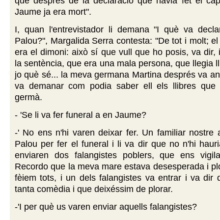
que després de la declaració que havia fet el cap
Jaume ja era mort".
I, quan l'entrevistador li demana "I què va decla
Palou?", Margalida Serra contesta: "De tot i molt; e
era el dimoni: això sí que vull que ho posis, va dir, 
la sentència, que era una mala persona, que llegia ll
jo què sé... la meva germana Martina després va anar
va demanar com podia saber ell els llibres que 
germà.
- 'Se li va fer funeral a en Jaume?
-' No ens n'hi varen deixar fer. Un familiar nostre 
Palou per fer el funeral i li va dir que no n'hi hau
enviaren dos falangistes poblers, que ens vigil
Recordo que la meva mare estava desesperada i pl
fèiem tots, i un dels falangistes va entrar i va dir
tanta comèdia i que deixéssim de plorar.
-'I per què us varen enviar aquells falangistes?