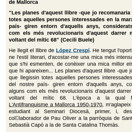
de Mallorca
"Les planes d'aquest llibre -que jo recomanaria 
totes aquelles persones interessades en la mar
país- giren entorn d'aquells anys, considerat
com els més revolucionaris d'aquest darrer m
voltant del mític 68" (Cecili Buele)
He llegit el llibre de
López Crespí
. He tengut l'oport
ne l'estil literari, d'acostar-me una mica més inten
que s'hi esmenten, de conèixer una mica millor el
que hi apareixen... Les planes d'aquest llibre -que 
que llegissin totes aquelles persones interessade
del nostre país- giren entorn d'aquells anys, co
alguns com els més revolucionaris d'aquest darrer
voltant del mític 68. L'època a la qual f
L'Antifranquisme a Mallorca 1950-1970
, m'aglapei
estudiant al Seminari Diocesà, primer, i, d
collaborador de Pau Oliver a la parròquia de Sant
Sebastià Capó a la de Santa Catalina Thomàs.