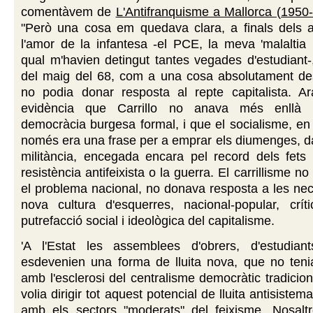
comentàvem de
L'Antifranquisme a Mallorca (1950
"Però una cosa em quedava clara, a finals dels a
l'amor de la infantesa -el PCE, la meva 'malaltia in
qual m'havien detingut tantes vegades d'estudiant-
del maig del 68, com a una cosa absolutament de
no podia donar resposta al repte capitalista. A
evidència que Carrillo no anava més enllà 
democràcia burgesa formal, i que el socialisme, en
només era una frase per a emprar els diumenges, d
militància, encegada encara pel record dels fets 
resistència antifeixista o la guerra. El carrillisme n
el problema nacional, no donava resposta a les nec
nova cultura d'esquerres, nacional-popular, crít
putrefacció social i ideològica del capitalisme.
'A l'Estat les assemblees d'obrers, d'estudian
esdevenien una forma de lluita nova, que no teni
amb l'esclerosi del centralisme democràtic tradicion
volia dirigir tot aquest potencial de lluita antisistem
amb els sectors "moderats" del feixisme. Nosaltre