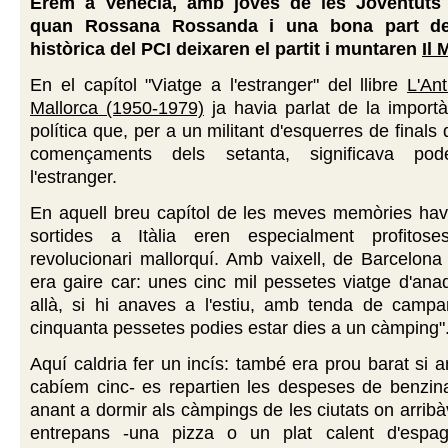
Érem a Venècia, amb joves de les Joventuts
quan Rossana Rossanda i una bona part de 
històrica del PCI deixaren el partit i muntaren
Il 
En el capítol "Viatge a l'estranger" del llibre
L'An
Mallorca (1950-1979)
ja havia parlat de la importàn
política que, per a un militant d'esquerres de finals 
començaments dels setanta, significava pod
l'estranger.
En aquell breu capítol de les meves memòries havi
sortides a Itàlia eren especialment profito
revolucionari mallorquí. Amb vaixell, de Barcelon
era gaire car: unes cinc mil pessetes viatge d'anad
allà, si hi anaves a l'estiu, amb tenda de campa
cinquanta pessetes podies estar dies a un càmping"
Aquí caldria fer un incís: també era prou barat si a
cabíem cinc- es repartien les despeses de benzin
anant a dormir als càmpings de les ciutats on arrib
entrepans -una pizza o un plat calent d'espag