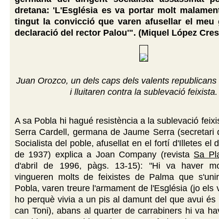
dretana: 'L'Església es va portar molt malame
tingut la convicció que varen afusellar el meu
declaració del rector Palou'". (Miquel López Cres
Juan Orozco, un dels caps dels valents republicans 
i lluitaren contra la sublevació feixista.
A sa Pobla hi hagué resistència a la sublevació feix
Serra Cardell, germana de Jaume Serra (secretari 
Socialista del poble, afusellat en el fortí d'Illetes el
de 1937) explica a Joan Company (revista
Sa Pl
d'abril de 1996, pàgs. 13-15): "Hi va haver mo
vingueren molts de feixistes de Palma que s'uni
Pobla, varen treure l'armament de l'Església (jo els 
ho perquè vivia a un pis al damunt del que avui és 
can Toni), abans al quarter de carrabiners hi va hav