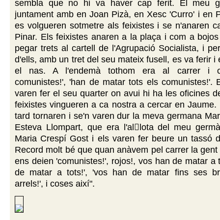
sembla que no hi va haver cap ferit. El meu 
juntament amb en Joan Pizà, en Xesc 'Curro' i en 
es volgueren sotmetre als feixistes i se n'anaren 
Pinar. Els feixistes anaren a la plaça i com a bojo
pegar trets al cartell de l'Agrupació Socialista, i p
d'ells, amb un tret del seu mateix fusell, es va ferir i
el nas. A l'endemà tothom era al carrer i cr
comunistes!', 'han de matar tots els comunistes!'. E
varen fer el seu quarter on avui hi ha les oficines 
feixistes vingueren a ca nostra a cercar en Jaume
tard tornaren i se'n varen dur la meva germana Mar
Esteva Llompart, que era l'allota del meu germ
Maria Crespí Gost i els varen fer beure un tassó d'o
Record molt bé que quan anàvem pel carrer la gent 
ens deien 'comunistes!', rojos!, vos han de matar a t
de matar a tots!', 'vos han de matar fins ses b
arrels!', i coses així".