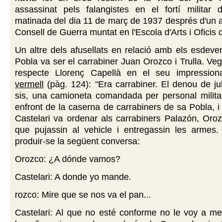
assassinat pels falangistes en el fortí militar d
matinada del dia 11 de març de 1937 després d'un ab
Consell de Guerra muntat en l'Escola d'Arts i Oficis
Un altre dels afusellats en relació amb els esdev
Pobla va ser el carrabiner Juan Orozco i Trulla. Ve
respecte Llorenç Capellà en el seu impressio
vermell
(pàg. 124): "Era carrabiner. El denou de juli
sis, una camioneta comandada per personal militar
enfront de la caserna de carrabiners de sa Pobla, 
Castelari va ordenar als carrabiners Palazón, Oroz
que pujassin al vehicle i entregassin les armes.
produir-se la següent conversa:
Orozco: ¿A dónde vamos?
Castelari: A donde yo mande.
rozco: Mire que se nos va el pan...
Castelari: Al que no esté conforme no le voy a met