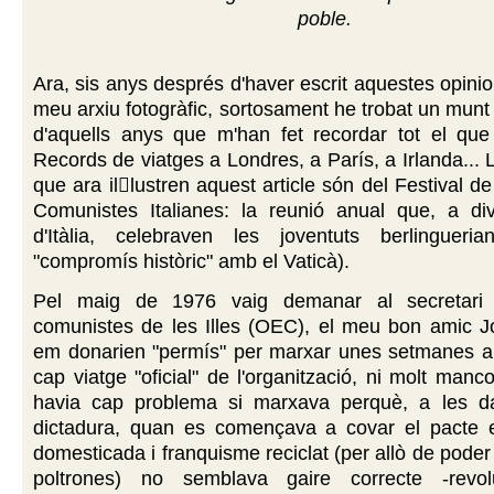
poble.
Ara, sis anys després d'haver escrit aquestes opinio
meu arxiu fotogràfic, sortosament he trobat un munt 
d'aquells anys que m'han fet recordar tot el que 
Records de viatges a Londres, a París, a Irlanda... 
que ara illustren aquest article són del Festival d
Comunistes Italianes: la reunió anual que, a div
d'Itàlia, celebraven les joventuts berlingueri
"compromís històric" amb el Vaticà).
Pel maig de 1976 vaig demanar al secretari 
comunistes de les Illes (OEC), el meu bon amic J
em donarien "permís" per marxar unes setmanes a I
cap viatge "oficial" de l'organització, ni molt manco
havia cap problema si marxava perquè, a les da
dictadura, quan es començava a covar el pacte e
domesticada i franquisme reciclat (per allò de poder 
poltrones) no semblava gaire correcte -revolu