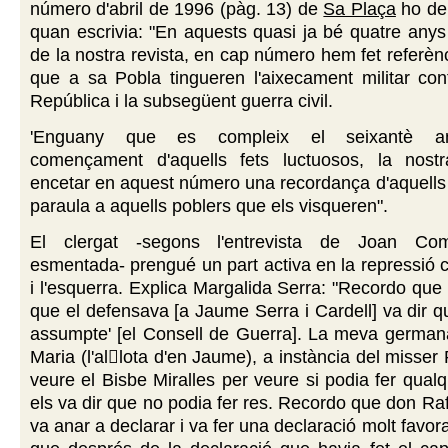
número d'abril de 1996 (pàg. 13) de
Sa Plaça
ho dei
quan escrivia: "En aquests quasi ja bé quatre anys
de la nostra revista, en cap número hem fet referènc
que a sa Pobla tingueren l'aixecament militar con
República i la subsegüent guerra civil.
'Enguany que es compleix el seixantè ani
començament d'aquells fets luctuosos, la nostr
encetar en aquest número una recordança d'aquells 
paraula a aquells poblers que els visqueren".
El clergat -segons l'entrevista de Joan C
esmentada- prengué un part activa en la repressió c
i l'esquerra. Explica Margalida Serra: "Recordo que
que el defensava [a Jaume Serra i Cardell] va dir q
assumpte' [el Consell de Guerra]. La meva germana
Maria (l'allota d'en Jaume), a instància del misser
veure el Bisbe Miralles per veure si podia fer qual
els va dir que no podia fer res. Recordo que don Raf
va anar a declarar i va fer una declaració molt favor