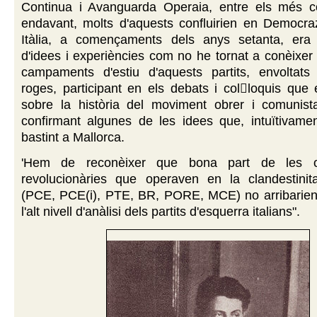
Continua i Avanguarda Operaia, entre els més 
endavant, molts d'aquests confluirien en Democraz
Itàlia, a començaments dels anys setanta, era 
d'idees i experiències com no he tornat a conèixer 
campaments d'estiu d'aquests partits, envoltat
roges, participant en els debats i colloquis que 
sobre la història del moviment obrer i comunist
confirmant algunes de les idees que, intuïtivamen
bastint a Mallorca.
'Hem de reconèixer que bona part de les or
revolucionàries que operaven en la clandestinit
(PCE, PCE(i), PTE, BR, PORE, MCE) no arribarien 
l'alt nivell d'anàlisi dels partits d'esquerra italians".