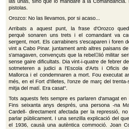
las uñas, sino que lo mandaré a la Comandancia. 
pistolas.
Orozco: No las llevamos, por si acaso...
Arribats a aquest punt, la frase d'Orozco que
perquè sonaren uns trets i el comandant va cau
sergent, mort. Els carrabiners s'escaparen i foren d
vint a Cabo Pinar. juntament amb altres paisans d
s'amagaven, convençuts que la rebellió militar se
sense gaire dificultats. Dia vint-i-quatre de febrer del
sotmeteren a judici a l'Escola d'Arts i Oficis de
Mallorca i el condemnaren a mort. Fou executat 
més, en el Fort d'Illetes, l'onze de març del trenta-s
mitja del matí. Era casat".
Tots aquests fets sempre es parlaren d'amagat en 
Fins seixanta anys després, una persona -na Ma
Cardell- directament afectada per la repressió, no 
parlar públicament. I una senzilla explicació del qu
el 1936, causà una autèntica commoció. Joan C