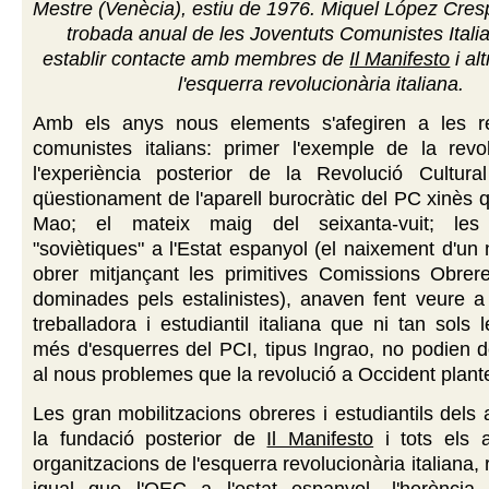
Mestre (Venècia), estiu de 1976. Miquel López Cresp
trobada anual de les Joventuts Comunistes Itali
establir contacte amb membres de
Il Manifesto
i al
l'esquerra revolucionària italiana.
Amb els anys nous elements s'afegiren a les re
comunistes italians: primer l'exemple de la revo
l'experiència posterior de la Revolució Cultura
qüestionament de l'aparell burocràtic del PC xinès
Mao; el mateix maig del seixanta-vuit; les 
"soviètiques" a l'Estat espanyol (el naixement d'u
obrer mitjançant les primitives Comissions Obrer
dominades pels estalinistes), anaven fent veure a
treballadora i estudiantil italiana que ni tan sols 
més d'esquerres del PCI, tipus Ingrao, no podien 
al nous problemes que la revolució a Occident plant
Les gran mobilitzacions obreres i estudiantils dels
la fundació posterior de
Il Manifesto
i tots els al
organitzacions de l'esquerra revolucionària italiana,