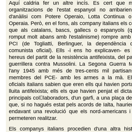
Aquí caldria fer un altre incís. Es cert que 
organitzacions de l'estat espanyol no arribarie
d'anàlisi com Potere Operaio, Lotta Continua 
Operaia. Però, en el fons, als company italians els 
que als catalans, bascs, gallecs o espanyols (
romput molt abans amb l'estalinisme) rompre amb l
PCI (de Togliatti, Berlinguer, la dependència
comunista oficial). Ells -i ens ho explicaven- es
hereus del partit de la resistència antifeixista, del par
guerrillera contra Mussolini. La Segona Guerra 
l'any 1945 amb més de tres-cents mil partisan
membres del PCE- amb les armes a la mà. El
oficials italians sabien que eren ells qui havien port
lluita antifeixista; ells els que havien penjat el dict
principals collaboradors, d'un garfi, a una plaça de 
que, si no hagués estat pels acords de Ialta, haurie
endavant una revolució que els nord-americans i 
permeteren realitzar.
Els companys italians procedien d'una altra hist