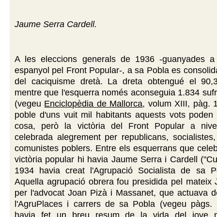
Jaume Serra Cardell.
A les eleccions generals de 1936 -guanyades a n
espanyol pel Front Popular-, a sa Pobla es consolid
del caciquisme dretà. La dreta obtengué el 90,
mentre que l'esquerra només aconseguia 1.834 sufr
(vegeu
Enciclopèdia de Mallorca
, volum XIII, pàg. 
poble d'uns vuit mil habitants aquests vots poden
cosa, però la victòria del Front Popular a nivel
celebrada alegrement per republicans, socialistes,
comunistes poblers. Entre els esquerrans que cele
victòria popular hi havia Jaume Serra i Cardell ("Cu
1934 havia creat l'Agrupació Socialista de sa 
Aquella agrupació obrera fou presidida pel mateix
per l'advocat Joan Pizà i Massanet, que actuava d
l'Agru
Places i carrers de sa Pobla (vegeu pàgs. 
havia fet un breu resum de la vida del jove m