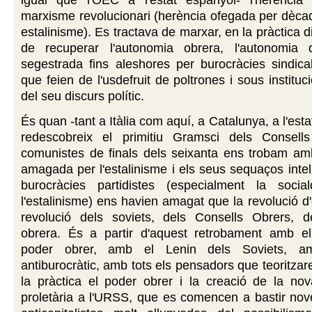
igual que l'OEC a l'estat espanyol- l'herència 
marxisme revolucionari (herència ofegada per dèca
estalinisme). Es tractava de marxar, en la pràctica d
de recuperar l'autonomia obrera, l'autonomia 
segestrada fins aleshores per burocràcies sindical
que feien de l'usdefruit de poltrones i sous instituci
del seu discurs polític.
És quan -tant a Itàlia com aquí, a Catalunya, a l'est
redescobreix el primitiu Gramsci dels Consell
comunistes de finals dels seixanta ens trobam amb
amagada per l'estalinisme i els seus sequaços intel
burocràcies partidistes (especialment la socia
l'estalinisme) ens havien amagat que la revolució d'
revolució dels soviets, dels Consells Obrers, d
obrera. És a partir d'aquest retrobament amb e
poder obrer, amb el Lenin dels Soviets, a
antiburocràtic, amb tots els pensadors que teoritzar
la pràctica el poder obrer i la creació de la no
proletària a l'URSS, que es comencen a bastir nov