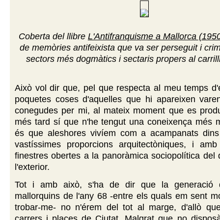
Coberta del llibre
L'Antifranquisme a Mallorca (195
de memòries antifeixista que va ser perseguit i crim
sectors més dogmàtics i sectaris propers al carrill
Això vol dir que, pel que respecta al meu temps d'
poquetes coses d'aquelles que hi apareixen vare
conegudes per mi, al mateix moment que es produï
més tard sí que n'he tengut una coneixença més 
és que aleshores vivíem com a acampanats dins 
vastíssimes proporcions arquitectòniques, i am
finestres obertes a la panoràmica sociopolítica del
l'exterior.
Tot i amb això, s'ha de dir que la generació 
mallorquins de l'any 68 -entre els quals em sent mo
trobar-me- no n'érem del tot al marge, d'allò qu
carrers i places de Ciutat. Malgrat que no dispo