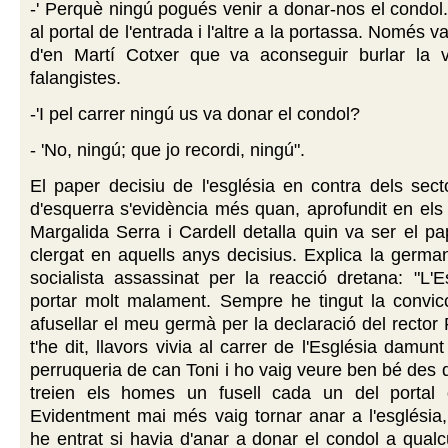
-' Perquè ningú pogués venir a donar-nos el condol.
al portal de l'entrada i l'altre a la portassa. Només v
d'en Martí Cotxer que va aconseguir burlar la vi
falangistes.
-'I pel carrer ningú us va donar el condol?
- 'No, ningú; que jo recordi, ningú".
El paper decisiu de l'església en contra dels sect
d'esquerra s'evidència més quan, aprofundit en els
Margalida Serra i Cardell detalla quin va ser el pa
clergat en aquells anys decisius. Explica la german
socialista assassinat per la reacció dretana: "L'
portar molt malament. Sempre he tingut la convic
afusellar el meu germà per la declaració del rector
t'he dit, llavors vivia al carrer de l'Església damun
perruqueria de can Toni i ho vaig veure ben bé des 
treien els homes un fusell cada un del portal d
Evidentment mai més vaig tornar anar a l'església
he entrat si havia d'anar a donar el condol a qualc