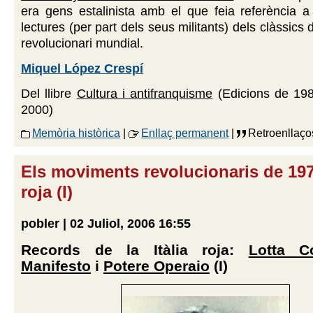
era gens estalinista amb el que feia referència a
lectures (per part dels seus militants) dels clàssic
revolucionari mundial.
Miquel López Crespí
Del llibre
Cultura i antifranquisme
(Edicions de 198
2000)
Memòria històrica
|
Enllaç permanent
|
Retroenllaço
Els moviments revolucionaris de 1976
roja (I)
pobler | 02 Juliol, 2006 16:55
Records de la Itàlia roja:
Lotta C
Manifesto
i
Potere Operaio
(I)