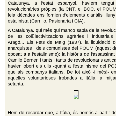
Catalunya, a l'estat espanyol, havíem tengut 
revolucionàries pròpies (la CNT, el BOC, el POUM.
feia dècades ens fornien d'elements d'anàlisi lluny 
estalinista (Carrillo, Pasionaria i CIA).
A Catalunya, qui més qui manco sabia de la revoluci
de les collectivitzacions agràries i industrials
Aragó... Els Fets de Maig (1937), la liquidació d
anarquistes i dels comunistes del POUM (aquest dar
oposat a a l'estalinisme); la història de l'assassina
Camilo Berneri i tants i tants de revolucionaris antica
havien obert els ulls -quant a l'estalinisme del P
que als companys italians. De tot això -i més!- e
aquelles voluntarioses trobades a Itàlia, a mitj
setanta.
Hem de recordar que, a Itàlia, és només a partir 