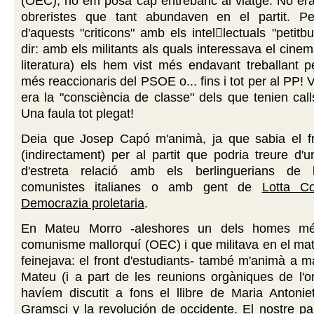
(OEC), no em posà cap entrebanc al viatge. No era
obreristes que tant abundaven en el partit. Pe
d'aquests "criticons" amb els intellectuals "petitb
dir: amb els militants als quals interessava el cinema
literatura) els hem vist més endavant treballant p
més reaccionaris del PSOE o... fins i tot per al PP! 
era la "consciència de classe" dels que tenien cal
Una faula tot plegat!
Deia que Josep Capó m'animà, ja que sabia el fru
(indirectament) per al partit que podria treure d
d'estreta relació amb els berlinguerians de l
comunistes italianes o amb gent de
Lotta Co
Democrazia proletaria
.
En Mateu Morro -aleshores un dels homes mé
comunisme mallorquí (OEC) i que militava en el mate
feinejava: el front d'estudiants- també m'animà a 
Mateu (i a part de les reunions orgàniques de l'or
havíem discutit a fons el llibre de Maria Antonie
Gramsci y la revolución de occidente
. El nostre pa