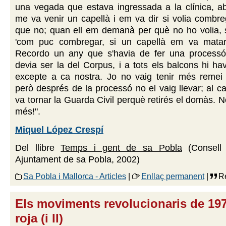
una vegada que estava ingressada a la clínica, ab
me va venir un capellà i em va dir si volia combrega
que no; quan ell em demanà per què no ho volia, so
'com puc combregar, si un capellà em va matar
Recordo un any que s'havia de fer una process
devia ser la del Corpus, i a tots els balcons hi h
excepte a ca nostra. Jo no vaig tenir més remei 
però després de la processó no el vaig llevar; al ca
va tornar la Guarda Civil perquè retirés el domàs. N
més!".
Miquel López Crespí
Del llibre
Temps i gent de sa Pobla
(Consell 
Ajuntament de sa Pobla, 2002)
Sa Pobla i Mallorca - Articles
|
Enllaç permanent
|
Re
Els moviments revolucionaris de 1976
roja (i II)