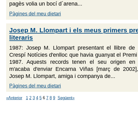
pagès volia un bocí d´arena...
Pàgines del meu dietari
Josep M. Llompart i els meus primers pr
literaris
1987: Josep M. Llompart presentant el llibre de
Crespí Notícies d'enlloc que havia guanyat el Premi 
1987. Aquests records tenen el seu origen en 
m'acaba d'enviar Encarna Viñas [març de 2002]
Josep M. Llompart, amiga i companya de...
Pàgines del meu dietari
«Anterior
1
2
3
4
5
6
7
8
9
Següent»