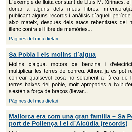
L´exemple de lluita constant de Lluís M. Xirinacs, e
donar a alguns dels meus llibres, m´encoratjà
publicant alguns records i anàlisis d´aquell període
això mateix, después dels atacs rebentistes del n
illenc contra el llibre de memòries...
Pàgines del meu dietari
Sa Pobla i els molins d´aigua
Molins d'aigua, motors de benzina i d'electric
multiplicar les terres de conreu. Alhora ja es pot r
conrear qualsevol cosa no solament a l'àrea de le
terres baixes del poble, molt apropades a l'Albufer
s'estén a força de braços (llevar...
Pàgines del meu dietari
Mallorca era com una gran família – Sa Po
port de Pollença i el d´Alcúdia (records)