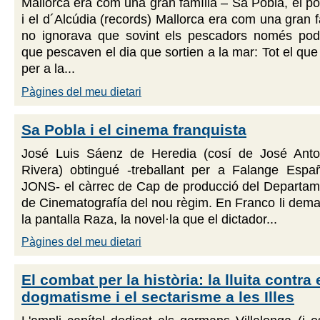
Mallorca era com una gran família – Sa Pobla, el po
i el d´Alcúdia (records) Mallorca era com una gran f
no ignorava que sovint els pescadors només pod
que pescaven el dia que sortien a la mar: Tot el que
per a la...
Pàgines del meu dietari
Sa Pobla i el cinema franquista
José Luis Sáenz de Heredia (cosí de José Anto
Rivera) obtingué -treballant per a Falange Espa
JONS- el càrrec de Cap de producció del Departam
de Cinematografía del nou règim. En Franco li dema
la pantalla Raza, la novel·la que el dictador...
Pàgines del meu dietari
El combat per la història: la lluita contra 
dogmatisme i el sectarisme a les Illes