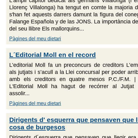
L'ampli capítol dedicat als germans Villalonga (i 
Llorenç Villalonga) ha tengut en comte la majoria d
s'han fet aquests darrers damunt la figura del coneg
Falange Española y de las JONS. La importància de
del seu llibre Els mallorquins...
Pàgines del meu dietari
L´Editorial Moll en el record
L’editorial Moll fa un preconcurs de creditors L’e
als jutjats i s’acull a la Llei concursal per poder arr
amb els creditors en quatre mesos P.C./F.M. |
L'Editorial Moll ha hagut de recórrer al Jutjat 
assolir...
Pàgines del meu dietari
Dirigents d' esquerra que pensaven que l
cosa de burgesos
Dirigents d´esquerra que pensaven que llegir era