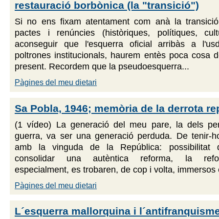
restauració borbònica (la "transició")
Si no ens fixam atentament com anà la transició
pactes i renúncies (històriques, polítiques, cul
aconseguir que l'esquerra oficial arribàs a l'usd
poltrones institucionals, haurem entès poca cosa 
present. Recordem que la pseudoesquerra...
Pàgines del meu dietari
Sa Pobla, 1946; memòria de la derrota re
(1 vídeo) La generació del meu pare, la dels pe
guerra, va ser una generació perduda. De tenir-ho
amb la vinguda de la República: possibilitat d
consolidar una autèntica reforma, la refo
especialment, es trobaren, de cop i volta, immersos 
Pàgines del meu dietari
L´esquerra mallorquina i l´antifranquism