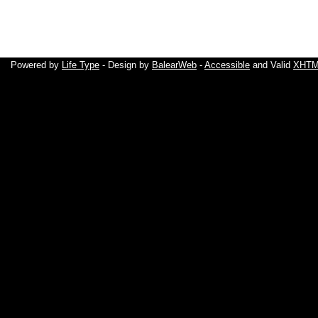
Powered by
Life Type
- Design by
BalearWeb
-
Accessible
and Valid
XHTML